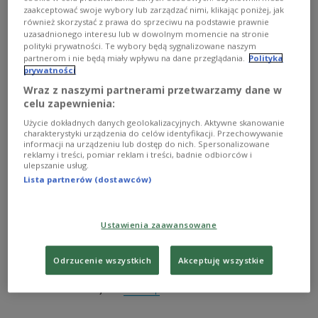
and composer of world renown
zaakceptować swoje wybory lub zarządzać nimi, klikając poniżej, jak
również skorzystać z prawa do sprzeciwu na podstawie prawnie
uzasadnionego interesu lub w dowolnym momencie na stronie
1
AUDIO
polityki prywatności. Te wybory będą sygnalizowane naszym
partnerom i nie będą miały wpływu na dane przeglądania.
Polityka


prywatności
26'22
Wraz z naszymi partnerami przetwarzamy dane w
What's Up 05.07.2026 Champion of the Polish cause.mp3
celu zapewnienia:
Użycie dokładnych danych geolokalizacyjnych. Aktywne skanowanie
charakterystyki urządzenia do celów identyfikacji. Przechowywanie
informacji na urządzeniu lub dostęp do nich. Spersonalizowane
Presented by
Sławek Szefs
with
Agnieszka
reklamy i treści, pomiar reklam i treści, badnie odbiorców i
Bielawska
ulepszanie usług.
Lista partnerów (dostawców)
We also look at statistics presenting Poland as a
Ustawienia zaawansowane
top global player in tobacco exports, and review
what's new with regard to the acute Polish problem
Odrzucenie wszystkich
Akceptuję wszystkie
of a continuously declining birth rate.
what's up
See more on this subject: