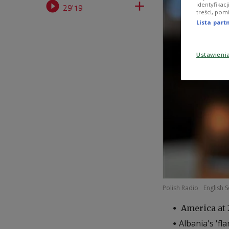


identyfikac
29'19
treści, pom
Lista par
Ustawieni
Polish Radio
English S
America at 
Albania's 'fl