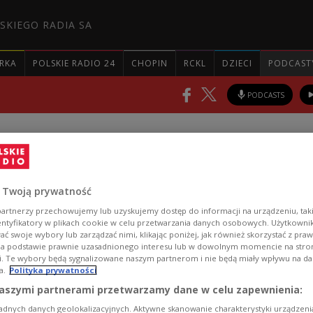
SKIEGO RADIA SA
RKA
POLSKIE RADIO 24
CHOPIN
RCKL
DZIECI
PODCAST
PODCASTS
gle
om Poland :: 03.07.2026
 Twoją prywatność
artnerzy przechowujemy lub uzyskujemy dostęp do informacji na urządzeniu, taki
entyfikatory w plikach cookie w celu przetwarzania danych osobowych. Użytkown
ć swoje wybory lub zarządzać nimi, klikając poniżej, jak również skorzystać z pra
n of our current affairs magazine
na podstawie prawnie uzasadnionego interesu lub w dowolnym momencie na stroni
i. Te wybory będą sygnalizowane naszym partnerom i nie będą miały wpływu na d
a.
Polityka prywatności
aszymi partnerami przetwarzamy dane w celu zapewnienia:
adnych danych geolokalizacyjnych. Aktywne skanowanie charakterystyki urządzen