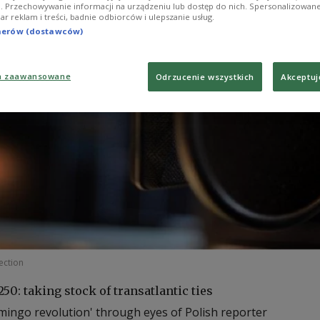
ji. Przechowywanie informacji na urządzeniu lub dostęp do nich. Spersonalizowane
iar reklam i treści, badnie odbiorców i ulepszanie usług.
tnerów (dostawców)
a zaawansowane
Odrzucenie wszystkich
Akceptuj
ection
250: taking stock of transatlantic ties
amingo revolution' through eyes of Polish reporter