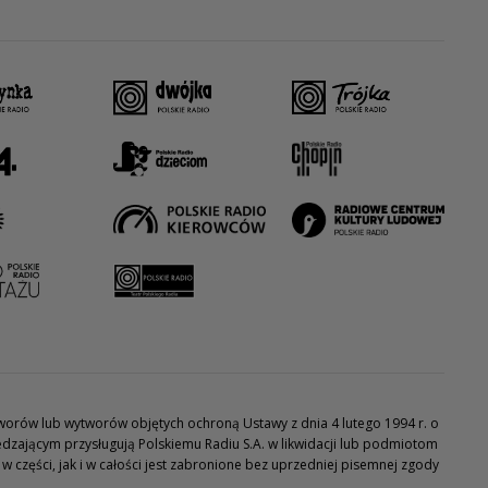
utworów lub wytworów objętych ochroną Ustawy z dnia 4 lutego 1994 r. o
dzającym przysługują Polskiemu Radiu S.A. w likwidacji lub podmiotom
części, jak i w całości jest zabronione bez uprzedniej pisemnej zgody