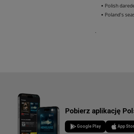
Polish dared
Poland's sea
.
Pobierz aplikację Po
Google Play
App Sto