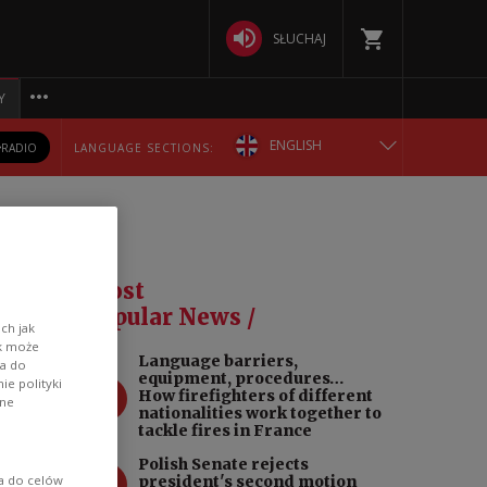
SŁUCHAJ
Y
ENGLISH
RADIO
LANGUAGE SECTIONS:
POLSKA
БЕЛАРУСКАЯ
Most
DEUTSCH
Popular News /
ch jak
ik może
Language barriers,
РУССКИЙ
wa do
equipment, procedures…
e polityki
1
How firefighters of different
ane
nationalities work together to
УКРАЇНСЬКА
tackle fires in France
Polish Senate rejects
2
ia do celów
president's second motion