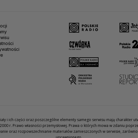
ocji
amy
rwisu
atności
ywatności
we
teriały i ich części oraz poszczególne elementy samego serwisu mają charakter 
2000 r. Prawo własności przemysłowej. Prawa o których mowa w zdaniu poprze
wanie oraz rozpowszechnianie materiałów zamieszczonych w serwisie, zarówno w 
uprawnionego.