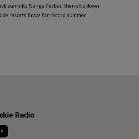
evil summits Nanga Parbat, then skis down
side resorts brace for record summer
lskie Radio
re