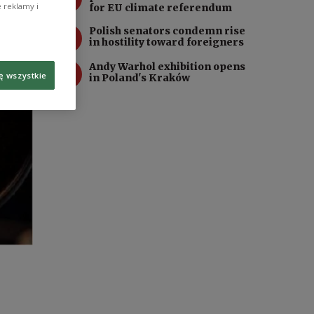
 reklamy i
for EU climate referendum
3
Polish senators condemn rise
in hostility toward foreigners
4
Andy Warhol exhibition opens
ę wszystkie
in Poland's Kraków