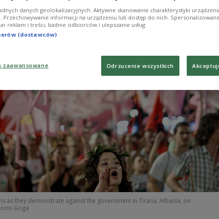
adnych danych geolokalizacyjnych. Aktywne skanowanie charakterystyki urządzen
ji. Przechowywanie informacji na urządzeniu lub dostęp do nich. Spersonalizowane
iar reklam i treści, badnie odbiorców i ulepszanie usług.
tnerów (dostawców)
a zaawansowane
Odrzucenie wszystkich
Akceptuj
ns as they demonstrate against the government in Tirana, Albania, on
orion Goga