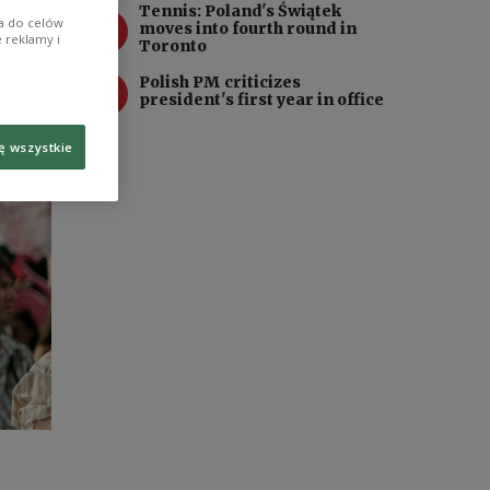
Tennis: Poland's Świątek
3
ia do celów
moves into fourth round in
 reklamy i
Toronto
4
Polish PM criticizes
president's first year in office
ę wszystkie