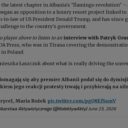
the latest chapter in Albania's "flamingo revolution" – 
egan as opposition to a luxury resort project linked to
n-in-law of US President Donald Trump,
and has since 
challenge to the country's government.
o player above to listen to an
interview with Patryk Gru
KDA Press, who was in Tirana covering the demonstrati
 in Poland.
nieszka Łaszczuk about what is really driving the unres
domagają się aby premier Albanii podał się do dymisji
kiem jego reakcji protesty trwają i przybierają na sile
Grycel, Maria Rożek
pic.twitter.com/pgQ8EfSsmV
ikarstwa Aktywistycznego (@KolektywAkty)
June 23, 2026