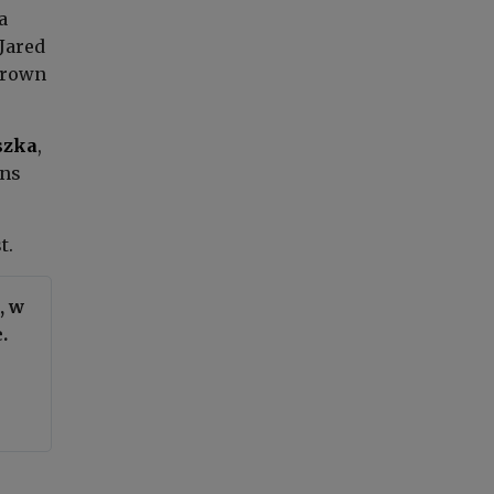
a
 Jared
grown
szka
,
ons
t.
, w
.