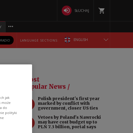
SŁUCHAJ
Y
ENGLISH
RADIO
LANGUAGE SECTIONS:
POLSKA
БЕЛАРУСКАЯ
Most
DEUTSCH
Popular News /
ch jak
Polish president's first year
РУССКИЙ
1
ik może
marked by conflict with
wa do
government, closer US ties
irana,
e polityki
УКРАЇНСЬКА
Vetoes by Poland's Nawrocki
ane
2
may have cost budget up to
PLN 7.3 billion, portal says
 to