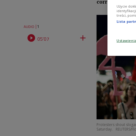
corruption.
Użycie dokł
identyfikac
treści, pom
Lista par
1
AUDIO


05'07
Ustawieni
Protesters shout sloga
Saturday.
REUTERS/Fl