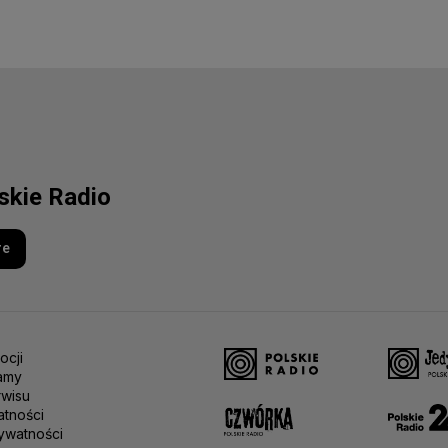
lskie Radio
re
ocji
amy
rwisu
atności
ywatności