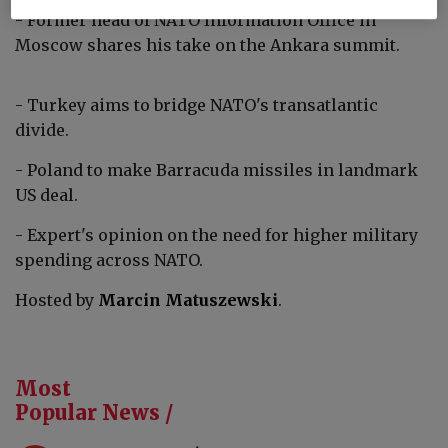
- Former head of NATO Information Office in
Moscow shares his take on the Ankara summit.
- Turkey aims to bridge NATO's transatlantic
divide.
- Poland to make Barracuda missiles in landmark
US deal.
- Expert's opinion on the need for higher military
spending across NATO.
Hosted by
Marcin Matuszewski
.
Most
Popular News /