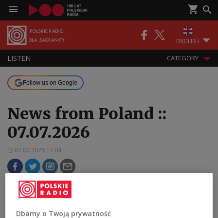
ENGLISH
LISTEN
CATEGORY
Follow us on Google
News from Poland ::
07.07.2026
07.07.2026 17:04
Tuesday edition of our current affairs magazine,
focused on the NATO summit in Ankara, Turkey
Dbamy o Twoją prywatność