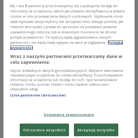
1
AUDIO
My i nasi
5
partnerzy przechowujemy lub uzyskujemy dostęp do
informacji na urządzeniu, takich jak unikalne identyfikatory w plikach


28'04
cookie w celu przetwarzania danych osobowych. Użytkownik może
zaakceptować swoje wybory lub zarządzać nimi, klikając poniżej, jak
również skorzystać z prawa do sprzeciwu na podstawie prawnie
uzasadnionego interesu lub w dowolnym momencie na stronie
polityki prywatności. Te wybory będą sygnalizowane naszym
partnerom i nie będą miały wpływu na dane przeglądania.
Polityka
prywatności
Wraz z naszymi partnerami przetwarzamy dane w
celu zapewnienia:
Użycie dokładnych danych geolokalizacyjnych. Aktywne skanowanie
charakterystyki urządzenia do celów identyfikacji. Przechowywanie
informacji na urządzeniu lub dostęp do nich. Spersonalizowane
reklamy i treści, pomiar reklam i treści, badnie odbiorców i
ulepszanie usług.
Lista partnerów (dostawców)
Ustawienia zaawansowane
Odrzucenie wszystkich
Akceptuję wszystkie
Polish Radio
English Section