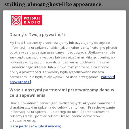
striking, almost ghost-like appearance.
1
AUDIO


03'33
Dbamy o Twoją prywatność
Audio report: Click to listen
My i nasi
5
partnerzy przechowujemy lub uzyskujemy dostęp do
informacji na urządzeniu, takich jak unikalne identyfikatory w plikach
cookie w celu przetwarzania danych osobowych. Użytkownik może
zaakceptować swoje wybory lub zarządzać nimi, klikając poniżej, jak
również skorzystać z prawa do sprzeciwu na podstawie prawnie
uzasadnionego interesu lub w dowolnym momencie na stronie
polityki prywatności. Te wybory będą sygnalizowane naszym
partnerom i nie będą miały wpływu na dane przeglądania.
Polityka
prywatności
Wraz z naszymi partnerami przetwarzamy dane w
celu zapewnienia:
Użycie dokładnych danych geolokalizacyjnych. Aktywne skanowanie
charakterystyki urządzenia do celów identyfikacji. Przechowywanie
informacji na urządzeniu lub dostęp do nich. Spersonalizowane
reklamy i treści, pomiar reklam i treści, badnie odbiorców i
ulepszanie usług.
Lista partnerów (dostawców)
An albino moose
Lasse Dybdahl, CC BY-SA 4.0 , via Wikimedia Commons