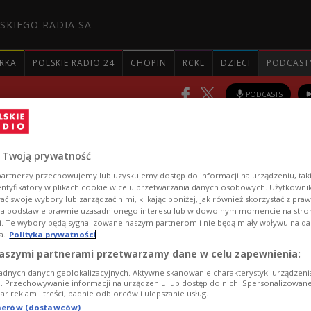
SKIEGO RADIA SA
RKA
POLSKIE RADIO 24
CHOPIN
RCKL
DZIECI
PODCAST
PODCASTS
gle
 Twoją prywatność
artnerzy przechowujemy lub uzyskujemy dostęp do informacji na urządzeniu, taki
Review - our regular
entyfikatory w plikach cookie w celu przetwarzania danych osobowych. Użytkown
ć swoje wybory lub zarządzać nimi, klikając poniżej, jak również skorzystać z pra
 of top stories of the pass
na podstawie prawnie uzasadnionego interesu lub w dowolnym momencie na stroni
i. Te wybory będą sygnalizowane naszym partnerom i nie będą miały wpływu na d
a.
Polityka prywatności
 Poland
aszymi partnerami przetwarzamy dane w celu zapewnienia:
adnych danych geolokalizacyjnych. Aktywne skanowanie charakterystyki urządzen
ji. Przechowywanie informacji na urządzeniu lub dostęp do nich. Spersonalizowane
iar reklam i treści, badnie odbiorców i ulepszanie usług.
tnerów (dostawców)