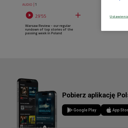
1
AUDIO


29'55
Ustawieni
Warsaw Review - our regular
rundown of top stories of the
passing week in Poland
Pobierz aplikację Po
Google Play
App Sto