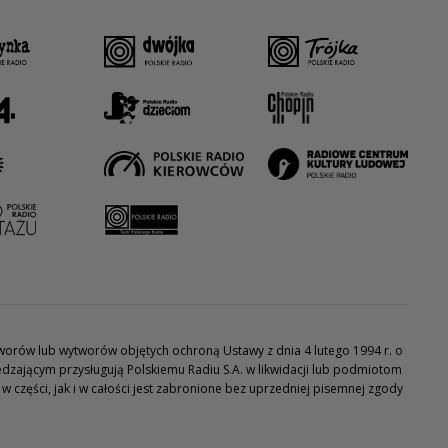
utworów lub wytworów objętych ochroną Ustawy z dnia 4 lutego 1994 r. o
dzającym przysługują Polskiemu Radiu S.A. w likwidacji lub podmiotom
części, jak i w całości jest zabronione bez uprzedniej pisemnej zgody