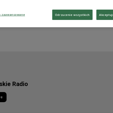
a zaawansowane
Odrzucenie wszystkich
Akceptuj
lskie Radio
re