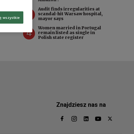
Audit finds irregularities at
3
scandal-hit Warsaw hospital,
ę wszystkie
mayor says
Women married in Portugal
4
remain listed as single in
Polish state register
Znajdziesz nas na