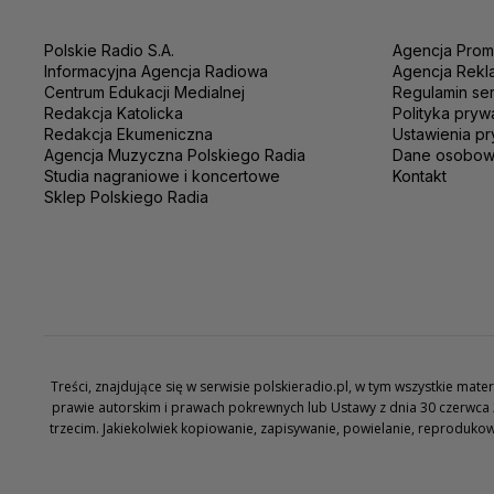
Polskie Radio S.A.
Agencja Prom
Informacyjna Agencja Radiowa
Agencja Rekl
Centrum Edukacji Medialnej
Regulamin se
Redakcja Katolicka
Polityka pryw
Redakcja Ekumeniczna
Ustawienia pr
Agencja Muzyczna Polskiego Radia
Dane osobo
Studia nagraniowe i koncertowe
Kontakt
Sklep Polskiego Radia
Treści, znajdujące się w serwisie polskieradio.pl, w tym wszystkie ma
prawie autorskim i prawach pokrewnych lub Ustawy z dnia 30 czerwca 
trzecim. Jakiekolwiek kopiowanie, zapisywanie, powielanie, reproduko