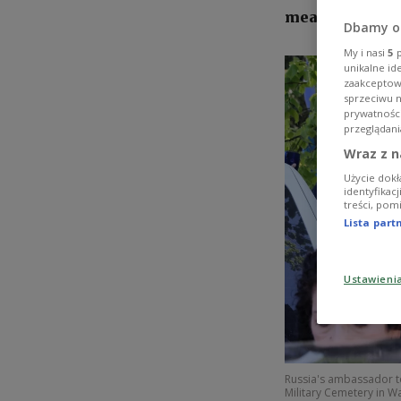
means, regrett
Dbamy o
My i nasi
5
p
unikalne id
zaakceptowa
sprzeciwu 
prywatnośc
przeglądani
Wraz z n
Użycie dokł
identyfikac
treści, pom
Lista par
Ustawieni
Russia's ambassador to
Military Cemetery in W