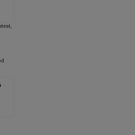
test,
ed
a