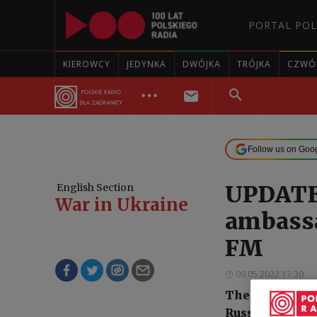
PORTAL POL
KIEROWCY
JEDYNKA
DWÓJKA
TRÓJKA
CZWÓ
Follow us on Goo
UPDATE:
English Section
War in Ukraine
ambassa
FM
09.05.2022 17:30
The Polish for
Russia’s ambass