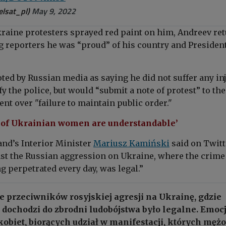
elsat_pl)
May 9, 2022
kraine protesters sprayed red paint on him, Andreev re
ing reporters he was “proud” of his country and Presiden
ted by Russian media as saying he did not suffer any in
fy the police, but would “submit a note of protest” to the
t over "failure to maintain public order."
 of Ukrainian women are understandable’
nd’s Interior Minister
Mariusz Kamiński
said on Twitt
nst the Russian aggression on Ukraine, where the crime
g perpetrated every day, was legal.”
 przeciwników rosyjskiej agresji na Ukrainę, gdzie
 dochodzi do zbrodni ludobójstwa było legalne. Emoc
obiet, biorących udział w manifestacji, których męż