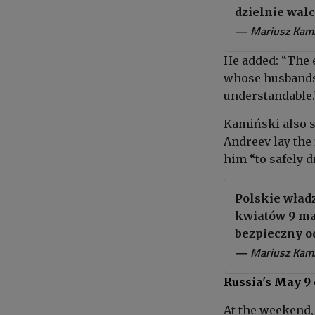
dzielnie walc
— Mariusz Kam
He added: “The 
whose husbands 
understandable.
Kamiński also s
Andreev lay the 
him “to safely d
Polskie wład
kwiatów 9 ma
bezpieczny od
— Mariusz Kam
Russia's May 9
At the weekend,