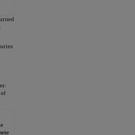
turned
t
juries
er:
 of
je
owie