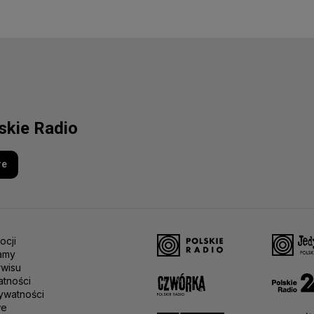
lskie Radio
re
ocji
amy
rwisu
atności
ywatności
we