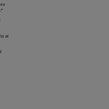
ere
.”
t
hs at
f