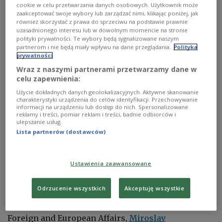
cookie w celu przetwarzania danych osobowych. Użytkownik może
zaakceptować swoje wybory lub zarządzać nimi, klikając poniżej, jak
również skorzystać z prawa do sprzeciwu na podstawie prawnie
uzasadnionego interesu lub w dowolnym momencie na stronie
polityki prywatności. Te wybory będą sygnalizowane naszym
partnerom i nie będą miały wpływu na dane przeglądania.
Polityka
Poland's Foreign Minister Zbigniew Rau talks to reporters in Bratislava,
prywatności
Slovakia, on Tuesday, May 30, 2023.
PAP/Andrzej Lange
Wraz z naszymi partnerami przetwarzamy dane w
celu zapewnienia:
Zbigniew Rau
made the remark at an international
Użycie dokładnych danych geolokalizacyjnych. Aktywne skanowanie
security conference in Bratislava, Slovakia, on
charakterystyki urządzenia do celów identyfikacji. Przechowywanie
Tuesday, Polish state news agency PAP reported.
informacji na urządzeniu lub dostęp do nich. Spersonalizowane
reklamy i treści, pomiar reklam i treści, badnie odbiorców i
ulepszanie usług.
Lista partnerów (dostawców)
During the GLOBSEC Bratislava Forum 2023,
Poland’s top diplomat took part in a panel
discussion entitled
Leading from the Centre: Central
Ustawienia zaawansowane
and Eastern Europe at a Time of War
, according to
officials.
Odrzucenie wszystkich
Akceptuję wszystkie
His co-panelists were the Slovak Minister for
Foreign and European Affairs,
Miroslav