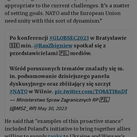
appropriate to the current challenges. It’s a matter
of setting goals. NATO and the European Union
need unity with this sort of dynamism.”
Po konferencji
#GLOBSEC2023
w Bratysławie
🇸🇰 min.
@RauZbigniew
spotkał się z
przedstawicielami 🇵🇱 mediów.
Wśród poruszonych tematów znalazły się m.
in. podsumowanie dzisiejszego panelu
dyskusyjnego oraz zbliżający się szczyt
#NATO
w Wilnie.
pic.twitter.com/TQ8ATI8nDf
— Ministerstwo Spraw Zagranicznych RP 🇵🇱
(@MSZ_RP)
May 30, 2023
He said that "examples of this proactive stance"
included Poland’s initiative to bring together allies
willing to supply
tanks
to Ukraine and Warsaw's