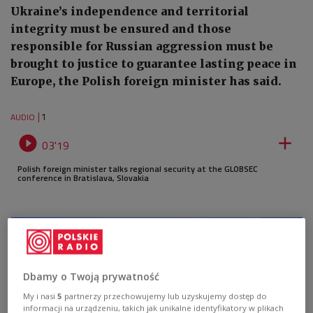
Ukraine’s independence and territorial
integrity must be ensured and those
responsible for Russian aggression must be
brought to justice to guarantee lasting peace in
Europe, the Polish foreign minister has said.
1
AUDIO


03'19
Polish foreign minister talks regional security at the GLOBSEC
conference in Bratislava, Slovakia
Dbamy o Twoją prywatność
My i nasi
5
partnerzy przechowujemy lub uzyskujemy dostęp do
informacji na urządzeniu, takich jak unikalne identyfikatory w plikach