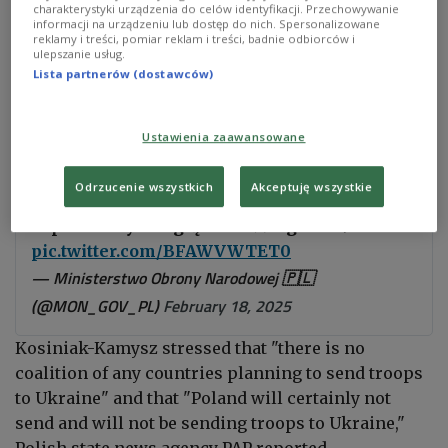
charakterystyki urządzenia do celów identyfikacji. Przechowywanie
after both he and Prime Minister Donald Tusk
informacji na urządzeniu lub dostęp do nich. Spersonalizowane
reklamy i treści, pomiar reklam i treści, badnie odbiorców i
made similar statements the previous day.
ulepszanie usług.
Lista partnerów (dostawców)
Dziś gościem programu
#GośćWydarzeń
w
Ustawienia zaawansowane
@PolsatNewsPL
będzie wicepremier W.
@KosiniakKamysz
.
Odrzucenie wszystkich
Akceptuję wszystkie
-
Zapraszamy do oglądania 📺 o godz. 19:15.
pic.twitter.com/BFAWVWTET0
— Ministerstwo Obrony Narodowej 🇵🇱
(@MON_GOV_PL)
February 18, 2025
Kosiniak-Kamysz
stressed that "there is no
coalition of any countries planning to send troops
to Ukraine" and that "Poland will certainly not
send and will not be sending troops to Ukraine,"
Polish state news agency PAP reported.