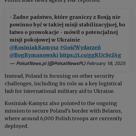
- Żadne państwo, które graniczy z Rosją nie
powinno być w takiej misji stabilizacyjnej, bo
łatwo o prowokacje - mówił o potencjalnej
misji pokojowej w Ukrainie
@KosiniakKamysz
#GośćWydarzeń
@BogRymanowski
https://t.co/ggKUcSeZ4g
— PolsatNews.pl (@PolsatNewsPL)
February 18, 2025
Instead, Poland is focusing on other security
challenges, including its role as a key logistical
hub for international military aid to Ukraine.
Kosiniak-Kamysz also pointed to the ongoing
mission to secure Poland’s border with Belarus,
where around 6,000 Polish troops are currently
deployed.