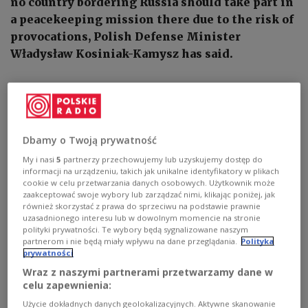
no country bordering Russia should take part in
a peacekeeping mission there due to the risk of
provocations, Polish Defense Minister
Władysław Kosiniak-Kamysz has said.
Dbamy o Twoją prywatność
My i nasi
5
partnerzy przechowujemy lub uzyskujemy dostęp do
informacji na urządzeniu, takich jak unikalne identyfikatory w plikach
cookie w celu przetwarzania danych osobowych. Użytkownik może
zaakceptować swoje wybory lub zarządzać nimi, klikając poniżej, jak
również skorzystać z prawa do sprzeciwu na podstawie prawnie
uzasadnionego interesu lub w dowolnym momencie na stronie
polityki prywatności. Te wybory będą sygnalizowane naszym
partnerom i nie będą miały wpływu na dane przeglądania.
Polityka
prywatności
Polish Deputy Prime Minister and Defense Minister Władysław Kosiniak-
Kamysz.
PAP/Wiktor Dąbkowski
Wraz z naszymi partnerami przetwarzamy dane w
celu zapewnienia:
Speaking to broadcaster Polsat News on Tuesday,
Użycie dokładnych danych geolokalizacyjnych. Aktywne skanowanie
Kosiniak-Kamysz reaffirmed Poland's position