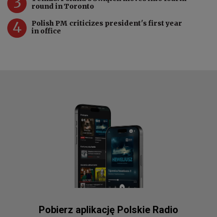
3
round in Toronto
4
Polish PM criticizes president's first year
in office
Pobierz aplikację Polskie Radio