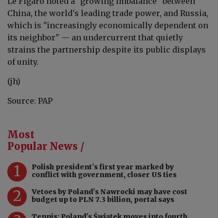
Le Figaro noted a "growing imbalance" between
China, the world's leading trade power, and Russia,
which is "increasingly economically dependent on
its neighbor" — an undercurrent that quietly
strains the partnership despite its public displays
of unity.
(jh)
Source: PAP
Most
Popular News /
1
Polish president's first year marked by
conflict with government, closer US ties
2
Vetoes by Poland's Nawrocki may have cost
budget up to PLN 7.3 billion, portal says
Tennis: Poland's Świątek moves into fourth