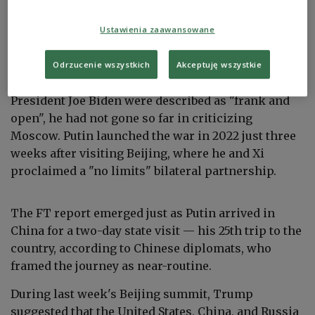
Organisation (SCO) summit in Tianjin, China August 31, 2025.
Sputnik/Alexander Kazakov/Pool via REUTERS
Ustawienia zaawansowane
The remarks represent a notably sharper stance
than Xi has previously taken on Russian
Odrzucenie wszystkich
Akceptuję wszystkie
aggression. While Xi's conversations with former
President Joe Biden were described as "frank and
open", he had not gone so far in criticizing
Moscow. Putin launched the war in 2022 just three
weeks after visiting Beijing, where he and Xi
proclaimed a "no limits" bilateral partnership.
The FT report emerged just as Putin arrived in
China for a two-day state visit — his 25th trip to the
country, according to Chinese diplomats, who
framed the journey as near-routine.
During last week's Beijing summit, Trump
suggested that the United States, China, and Russia