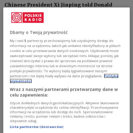
Chinese President Xi Jinping told Donald
Trump during the U.S. president's visit to
Beijing that Vladimir Putin may come to regret
his invasion of Ukraine, the Financial Times
Dbamy o Twoją prywatność
reported Monday, citing sources familiar with
My i nasi
5
partnerzy przechowujemy lub uzyskujemy dostęp do
the U.S. assessment of the talks.
informacji na urządzeniu, takich jak unikalne identyfikatory w plikach
cookie w celu przetwarzania danych osobowych. Użytkownik może
zaakceptować swoje wybory lub zarządzać nimi, klikając poniżej, jak
również skorzystać z prawa do sprzeciwu na podstawie prawnie
uzasadnionego interesu lub w dowolnym momencie na stronie
polityki prywatności. Te wybory będą sygnalizowane naszym
partnerom i nie będą miały wpływu na dane przeglądania.
Polityka
prywatności
Wraz z naszymi partnerami przetwarzamy dane w
celu zapewnienia:
Użycie dokładnych danych geolokalizacyjnych. Aktywne skanowanie
charakterystyki urządzenia do celów identyfikacji. Przechowywanie
informacji na urządzeniu lub dostęp do nich. Spersonalizowane
reklamy i treści, pomiar reklam i treści, badnie odbiorców i
ulepszanie usług.
Lista partnerów (dostawców)
FILE PHOTO: Chinese President Xi Jinping welcomes Russian President
Vladimir Putin during a ceremony at the Shanghai Cooperation