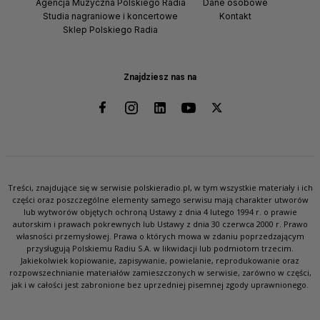
Agencja Muzyczna Polskiego Radia
Dane osobowe
Studia nagraniowe i koncertowe
Kontakt
Sklep Polskiego Radia
Znajdziesz nas na
Treści, znajdujące się w serwisie polskieradio.pl, w tym wszystkie materiały i ich
części oraz poszczególne elementy samego serwisu mają charakter utworów
lub wytworów objętych ochroną Ustawy z dnia 4 lutego 1994 r. o prawie
autorskim i prawach pokrewnych lub Ustawy z dnia 30 czerwca 2000 r. Prawo
własności przemysłowej. Prawa o których mowa w zdaniu poprzedzającym
przysługują Polskiemu Radiu S.A. w likwidacji lub podmiotom trzecim.
Jakiekolwiek kopiowanie, zapisywanie, powielanie, reprodukowanie oraz
rozpowszechnianie materiałów zamieszczonych w serwisie, zarówno w części,
jak i w całości jest zabronione bez uprzedniej pisemnej zgody uprawnionego.