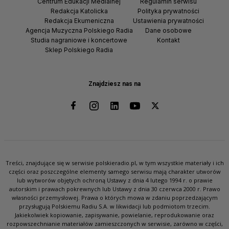
Centrum Edukacji Medialnej
Regulamin serwisu
Redakcja Katolicka
Polityka prywatności
Redakcja Ekumeniczna
Ustawienia prywatności
Agencja Muzyczna Polskiego Radia
Dane osobowe
Studia nagraniowe i koncertowe
Kontakt
Sklep Polskiego Radia
Znajdziesz nas na
Treści, znajdujące się w serwisie polskieradio.pl, w tym wszystkie materiały i ich
części oraz poszczególne elementy samego serwisu mają charakter utworów
lub wytworów objętych ochroną Ustawy z dnia 4 lutego 1994 r. o prawie
autorskim i prawach pokrewnych lub Ustawy z dnia 30 czerwca 2000 r. Prawo
własności przemysłowej. Prawa o których mowa w zdaniu poprzedzającym
przysługują Polskiemu Radiu S.A. w likwidacji lub podmiotom trzecim.
Jakiekolwiek kopiowanie, zapisywanie, powielanie, reprodukowanie oraz
rozpowszechnianie materiałów zamieszczonych w serwisie, zarówno w części,