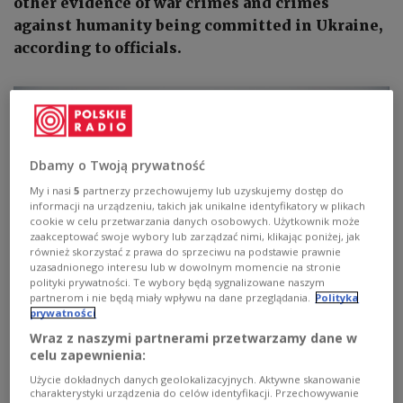
other evidence of war crimes and crimes
against humanity being committed in Ukraine,
according to officials.
Dbamy o Twoją prywatność
My i nasi
5
partnerzy przechowujemy lub uzyskujemy dostęp do
informacji na urządzeniu, takich jak unikalne identyfikatory w plikach
cookie w celu przetwarzania danych osobowych. Użytkownik może
zaakceptować swoje wybory lub zarządzać nimi, klikając poniżej, jak
również skorzystać z prawa do sprzeciwu na podstawie prawnie
uzasadnionego interesu lub w dowolnym momencie na stronie
polityki prywatności. Te wybory będą sygnalizowane naszym
partnerom i nie będą miały wpływu na dane przeglądania.
Polityka
prywatności
Wraz z naszymi partnerami przetwarzamy dane w
Forensic police officers exhume bodies from a mass grave discovered in
celu zapewnienia:
Bucha, on the outskirts of Kyiv, Ukraine, on Friday, April 8,
2022.
PAP/EPA/Oleg Petrasyuk
Użycie dokładnych danych geolokalizacyjnych. Aktywne skanowanie
charakterystyki urządzenia do celów identyfikacji. Przechowywanie