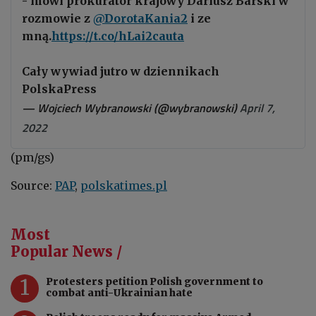
- mówi prokurator krajowy Dariusz Barski w
rozmowie z
@DorotaKania2
i ze
mną.
https://t.co/hLai2cauta
Cały wywiad jutro w dziennikach
PolskaPress
— Wojciech Wybranowski (@wybranowski)
April 7,
2022
(pm/gs)
Source:
PAP
,
polskatimes.pl
Most
Popular News /
1
Protesters petition Polish government to
combat anti-Ukrainian hate