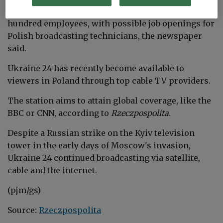
The station's Polish branch will have several
hundred employees, with possible job openings for
Polish broadcasting technicians, the newspaper
said.
Ukraine 24 has recently become available to
viewers in Poland through top cable TV providers.
The station aims to attain global coverage, like the
BBC or CNN, according to
Rzeczpospolita
.
Despite a Russian strike on the Kyiv television
tower in the early days of Moscow's invasion,
Ukraine 24 continued broadcasting via satellite,
cable and the internet.​
(pjm/gs)
Source:
Rzeczpospolita