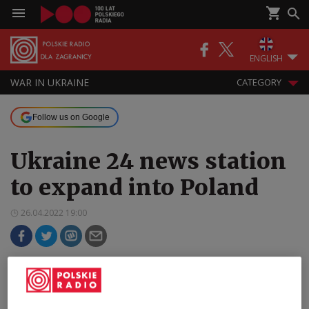
ENGLISH
WAR IN UKRAINE
CATEGORY
Follow us on Google
Ukraine 24 news station
to expand into Poland
26.04.2022 19:00
Ukraine's largest news station, Ukraine 24, will
open an office in Poland's capital Warsaw in a
bid to scale up its broadcasting service, a Polish