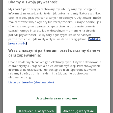
Dbamy o Twoją prywatność
daily has reported.
My i nasi
5
partnerzy przechowujemy lub uzyskujemy dostęp do
informacji na urządzeniu, takich jak unikalne identyfikatory w plikach
cookie w celu przetwarzania danych osobowych. Użytkownik może
zaakceptować swoje wybory lub zarządzać nimi, klikając poniżej, jak
również skorzystać z prawa do sprzeciwu na podstawie prawnie
uzasadnionego interesu lub w dowolnym momencie na stronie
polityki prywatności. Te wybory będą sygnalizowane naszym
partnerom i nie będą miały wpływu na dane przeglądania.
Polityka
prywatności
Wraz z naszymi partnerami przetwarzamy dane w
celu zapewnienia:
Użycie dokładnych danych geolokalizacyjnych. Aktywne skanowanie
charakterystyki urządzenia do celów identyfikacji. Przechowywanie
informacji na urządzeniu lub dostęp do nich. Spersonalizowane
reklamy i treści, pomiar reklam i treści, badnie odbiorców i
The Kyiv television tower hit by a Russian air strike on March 1,
ulepszanie usług.
2022.
Mvs.gov.ua, CC BY 4.0 , via Wikimedia Commons
Lista partnerów (dostawców)
The station’s productions will be created in Poland,
and will then be sent to Ukraine and aired
Ustawienia zaawansowane
there, according to the
Rzeczpospolita
daily.
Odrzucenie wszystkich
Akceptuję wszystkie