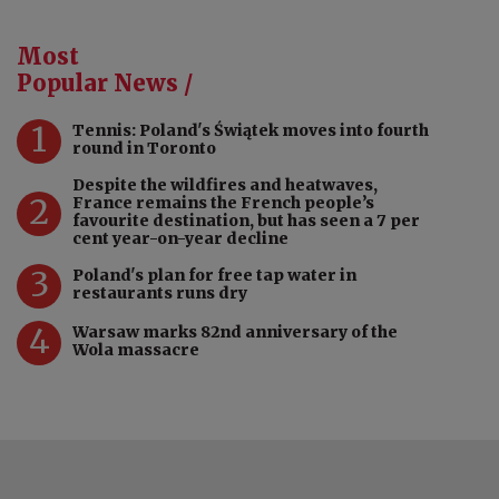
Most
Popular News /
1
Tennis: Poland's Świątek moves into fourth
round in Toronto
Despite the wildfires and heatwaves,
2
France remains the French people’s
favourite destination, but has seen a 7 per
cent year-on-year decline
3
Poland's plan for free tap water in
restaurants runs dry
4
Warsaw marks 82nd anniversary of the
Wola massacre