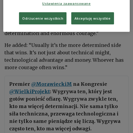
news agency PAP reported.
Ustawienia zaawansowane
The PM told the audience: ‘Ukraine can win and
Odrzucenie wszystkich
Akceptuję wszystkie
will win - because it is showing enormous
determination and enormous courage.”
He added: “Usually it’s the more determined side
that wins. It’s not just about technical might,
technological advantage and money. Whoever has
more courage often wins.”
Premier
@MorawieckiM
na Kongresie
@WielkiProjekt
: Wygrywa ten, który jest
gotów ponieść ofiarę. Wygrywa zwykle ten,
kto ma więcej determinacji. Nie sama tylko
siła techniczna, przewaga technologiczna i
nie tylko same pieniądze się liczą. Wygrywa
często ten, kto ma więcej odwagi.