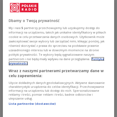
courage.”
Dbamy o Twoją prywatność
My i nasi
5
partnerzy przechowujemy lub uzyskujemy dostęp do
informacji na urządzeniu, takich jak unikalne identyfikatory w plikach
cookie w celu przetwarzania danych osobowych. Użytkownik może
zaakceptować swoje wybory lub zarządzać nimi, klikając poniżej, jak
również skorzystać z prawa do sprzeciwu na podstawie prawnie
uzasadnionego interesu lub w dowolnym momencie na stronie
polityki prywatności. Te wybory będą sygnalizowane naszym
partnerom i nie będą miały wpływu na dane przeglądania.
Polityka
prywatności
Wraz z naszymi partnerami przetwarzamy dane w
celu zapewnienia:
Poland's Prime Minister Mateusz Morawiecki addresses the "Poland - Big
Użycie dokładnych danych geolokalizacyjnych. Aktywne skanowanie
Project" conference in Warsaw on Friday, June 10, 2022.
PAP/Tomasz
charakterystyki urządzenia do celów identyfikacji. Przechowywanie
Gzell
informacji na urządzeniu lub dostęp do nich. Spersonalizowane
reklamy i treści, pomiar reklam i treści, badnie odbiorców i
Mateusz Morawiecki
’s words came as he addressed
ulepszanie usług.
Lista partnerów (dostawców)
a conference on the future of Poland in the capital
Warsaw, public broadcaster Polish Radio’s IAR