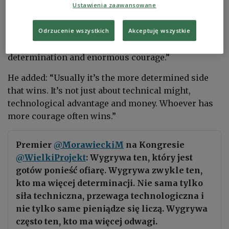
news agency PAP reported.
Ustawienia zaawansowane
The PM told the audience: ‘Ukraine can win and
Odrzucenie wszystkich
Akceptuję wszystkie
will win - because it is showing enormous
determination and enormous courage.”
He added: “Usually it’s the more determined side
that wins. It’s not just about technical might,
technological advantage and money. Whoever has
more courage often wins.”
Premier
@MorawieckiM
na Kongresie
@WielkiProjekt
: Wygrywa ten, który jest
gotów ponieść ofiarę. Wygrywa zwykle ten,
kto ma więcej determinacji. Nie sama tylko
siła techniczna, przewaga technologiczna i
nie tylko same pieniądze się liczą. Wygrywa
często ten, kto ma więcej odwagi.