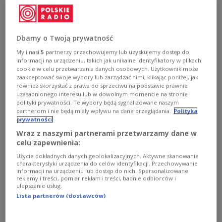
courage.”
Dbamy o Twoją prywatność
My i nasi
5
partnerzy przechowujemy lub uzyskujemy dostęp do
informacji na urządzeniu, takich jak unikalne identyfikatory w plikach
cookie w celu przetwarzania danych osobowych. Użytkownik może
zaakceptować swoje wybory lub zarządzać nimi, klikając poniżej, jak
również skorzystać z prawa do sprzeciwu na podstawie prawnie
uzasadnionego interesu lub w dowolnym momencie na stronie
polityki prywatności. Te wybory będą sygnalizowane naszym
partnerom i nie będą miały wpływu na dane przeglądania.
Polityka
prywatności
Wraz z naszymi partnerami przetwarzamy dane w
celu zapewnienia:
Poland's Prime Minister Mateusz Morawiecki addresses the "Poland - Big
Użycie dokładnych danych geolokalizacyjnych. Aktywne skanowanie
Project" conference in Warsaw on Friday, June 10, 2022.
PAP/Tomasz
charakterystyki urządzenia do celów identyfikacji. Przechowywanie
Gzell
informacji na urządzeniu lub dostęp do nich. Spersonalizowane
reklamy i treści, pomiar reklam i treści, badnie odbiorców i
Mateusz Morawiecki
’s words came as he addressed
ulepszanie usług.
Lista partnerów (dostawców)
a conference on the future of Poland in the capital
Warsaw, public broadcaster Polish Radio’s IAR