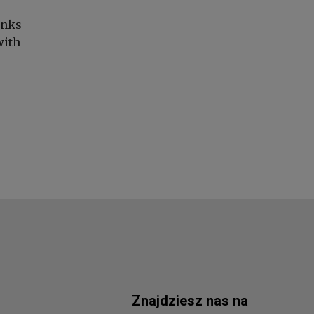
anks
with
Znajdziesz nas na