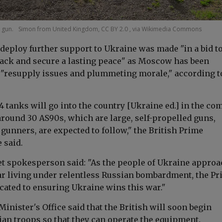
 gun.
Simon from United Kingdom, CC BY 2.0 , via Wikimedia Commons
 deploy further support to Ukraine was made "
in a bid 
back and secure a lasting peace" as Moscow has been
 "resupply issues and plummeting morale," according 
4 tanks will go into the country [Ukraine ed.] in the co
around 30 AS90s, which are large, self-propelled guns,
 gunners, are expected to follow,"
the British Prime
e said.
t spokesperson said: "As the people of Ukraine approa
ar living under relentless Russian bombardment, the P
icated to ensuring Ukraine wins this war."
Minister's Office said that the British will soon begin
ian troops so that they can operate the equipment.