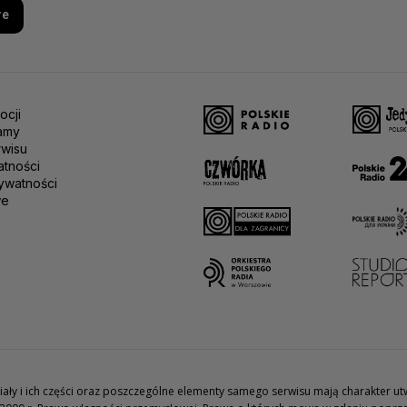
re
ocji
amy
rwisu
atności
ywatności
we
teriały i ich części oraz poszczególne elementy samego serwisu mają charakter 