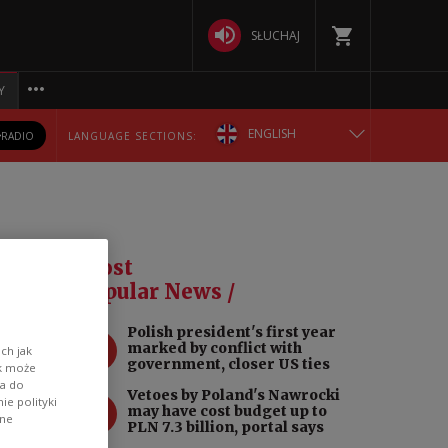
SŁUCHAJ
Y
ENGLISH
RADIO
LANGUAGE SECTIONS:
POLSKA
БЕЛАРУСКАЯ
s
Most
DEUTSCH
Popular News /
Polish president's first year
РУССКИЙ
1
marked by conflict with
ch jak
government, closer US ties
ik może
wa do
УКРАЇНСЬКА
Vetoes by Poland's Nawrocki
2
e polityki
ice
may have cost budget up to
ane
PLN 7.3 billion, portal says