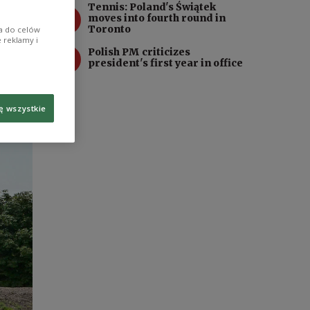
Tennis: Poland's Świątek
3
moves into fourth round in
Toronto
ia do celów
 reklamy i
4
Polish PM criticizes
president's first year in office
ę wszystkie