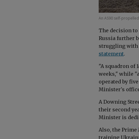
An AS90 self-propelled
The decision to
Russia further 
struggling with
statement
.
"
A squadron of 1
weeks,
" while "
operated by five
Minister's offic
A Downing Stree
their second ye
Minister is ded
Also, the Prime 
training Ukrain