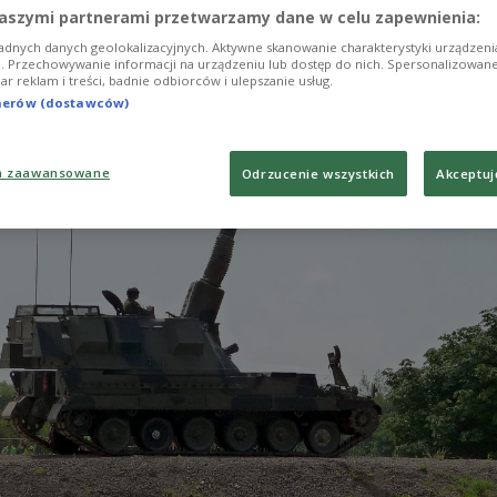
aszymi partnerami przetwarzamy dane w celu zapewnienia:
adnych danych geolokalizacyjnych. Aktywne skanowanie charakterystyki urządzen
ji. Przechowywanie informacji na urządzeniu lub dostęp do nich. Spersonalizowane
iar reklam i treści, badnie odbiorców i ulepszanie usług.
tnerów (dostawców)
a zaawansowane
Odrzucenie wszystkich
Akceptuj