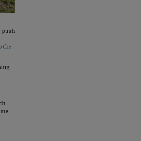
to push
to
the
ming
ch
rime