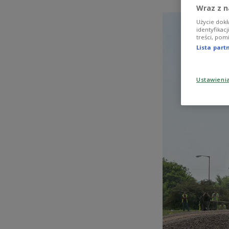
Wraz z n
Użycie dokł
identyfikac
treści, pom
Lista par
Ustawieni