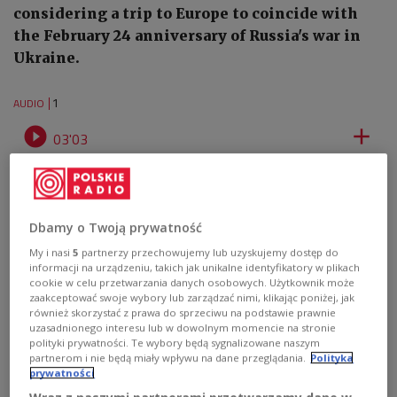
considering a trip to Europe to coincide with
the February 24 anniversary of Russia's war in
Ukraine.
1
AUDIO


03'03
Audio report: Click to listen
Dbamy o Twoją prywatność
My i nasi
5
partnerzy przechowujemy lub uzyskujemy dostęp do
informacji na urządzeniu, takich jak unikalne identyfikatory w plikach
cookie w celu przetwarzania danych osobowych. Użytkownik może
zaakceptować swoje wybory lub zarządzać nimi, klikając poniżej, jak
również skorzystać z prawa do sprzeciwu na podstawie prawnie
uzasadnionego interesu lub w dowolnym momencie na stronie
polityki prywatności. Te wybory będą sygnalizowane naszym
partnerom i nie będą miały wpływu na dane przeglądania.
Polityka
prywatności