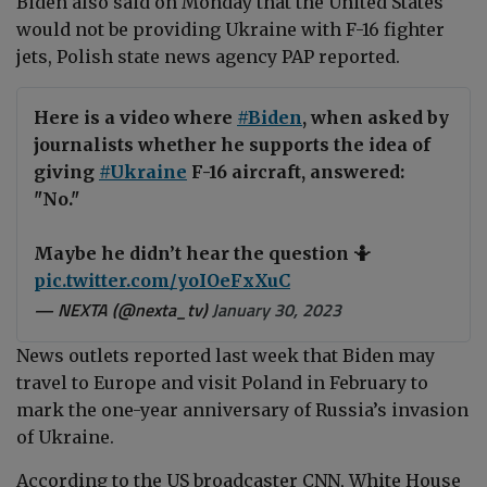
Biden also said on Monday that the United States
would not be providing Ukraine with
F-16 fighter
jets, Polish state news agency PAP reported
.
Here is a video where
#Biden
, when asked by
journalists whether he supports the idea of ​​
giving
#Ukraine
F-16 aircraft, answered:
"No."
Maybe he didn’t hear the question 🤷
pic.twitter.com/yoIOeFxXuC
— NEXTA (@nexta_tv)
January 30, 2023
News outlets reported last week that
Biden may
travel to Europe and visit Poland in February to
mark the one-year anniversary of Russia’s invasion
of Ukraine.
According to the US
broadcaster CNN
, White House