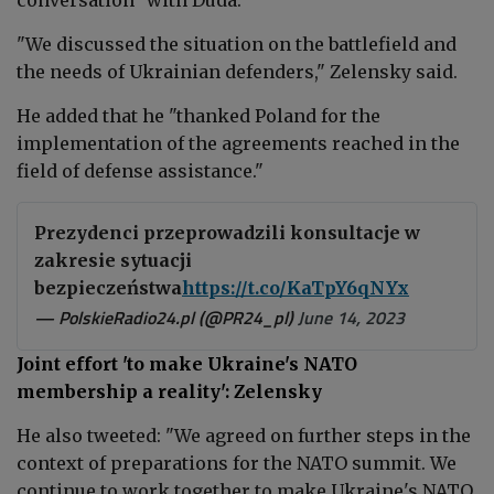
"We discussed the situation on the battlefield and
the needs of Ukrainian defenders," Zelensky said.
He added that he "thanked Poland for the
implementation of the agreements reached in the
field of defense assistance."
Prezydenci przeprowadzili konsultacje w
zakresie sytuacji
bezpieczeństwa
https://t.co/KaTpY6qNYx
— PolskieRadio24.pl (@PR24_pl)
June 14, 2023
Joint effort 'to make Ukraine's NATO
membership a reality
': Zelensky
He also tweeted: "We agreed on further steps in the
context of preparations for the NATO summit. We
continue to work together to make Ukraine's NATO