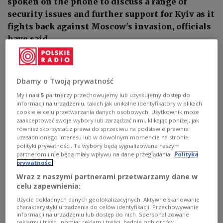
spoken on the phone to discuss a range of
security issues and further support for Kyiv as it
fights back against Moscow's invasion, officials
have said.
Dbamy o Twoją prywatność
My i nasi
5
partnerzy przechowujemy lub uzyskujemy dostęp do
informacji na urządzeniu, takich jak unikalne identyfikatory w plikach
cookie w celu przetwarzania danych osobowych. Użytkownik może
zaakceptować swoje wybory lub zarządzać nimi, klikając poniżej, jak
również skorzystać z prawa do sprzeciwu na podstawie prawnie
uzasadnionego interesu lub w dowolnym momencie na stronie
polityki prywatności. Te wybory będą sygnalizowane naszym
partnerom i nie będą miały wpływu na dane przeglądania.
Polityka
prywatności
Wraz z naszymi partnerami przetwarzamy dane w
Poland's President Andrzej Duda and Ukraine's Volodymyr
celu zapewnienia:
Zelensky.
Jakub Szymczuk/KPRP
Użycie dokładnych danych geolokalizacyjnych. Aktywne skanowanie
charakterystyki urządzenia do celów identyfikacji. Przechowywanie
During their conversation on Wednesday,
Poland's
informacji na urządzeniu lub dostęp do nich. Spersonalizowane
President Andrzej Duda and his Ukrainian
reklamy i treści, pomiar reklam i treści, badnie odbiorców i