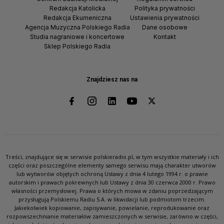
Redakcja Katolicka
Polityka prywatności
Redakcja Ekumeniczna
Ustawienia prywatności
Agencja Muzyczna Polskiego Radia
Dane osobowe
Studia nagraniowe i koncertowe
Kontakt
Sklep Polskiego Radia
Znajdziesz nas na
Treści, znajdujące się w serwisie polskieradio.pl, w tym wszystkie materiały i ich
części oraz poszczególne elementy samego serwisu mają charakter utworów
lub wytworów objętych ochroną Ustawy z dnia 4 lutego 1994 r. o prawie
autorskim i prawach pokrewnych lub Ustawy z dnia 30 czerwca 2000 r. Prawo
własności przemysłowej. Prawa o których mowa w zdaniu poprzedzającym
przysługują Polskiemu Radiu S.A. w likwidacji lub podmiotom trzecim.
Jakiekolwiek kopiowanie, zapisywanie, powielanie, reprodukowanie oraz
rozpowszechnianie materiałów zamieszczonych w serwisie, zarówno w części,