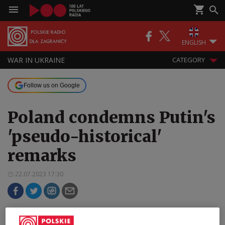
ENGLISH
WAR IN UKRAINE
CATEGORY
Follow us on Google
Poland condemns Putin's
'pseudo-historical'
remarks
22.07.2023 17:30
Poland condemns Russian President Vladimir