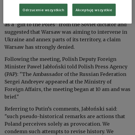
Odrzucenie wszystkich
Akceptuję wszystkie
Putin referred to the western territories of Poland
as a "gift to the Poles” from the Soviet dictator and
suggested that Warsaw was aiming to intervene in
Ukraine and annex parts of its territory, a claim
Warsaw has strongly denied.
Following the meeting, Polish Deputy Foreign
Minister Paweł Jabłoński told Polish Press Agency
(PAP): "The Ambassador of the Russian Federation
Sergei Andreyev appeared at the Ministry of
Foreign Affairs, the meeting began at 10 am and was
brief."
Referring to Putin’s comments, Jabłoński said:
"such pseudo-historical remarks are actions that
Poland perceives solely as provocation. We
condemn such attempts to revise history. We