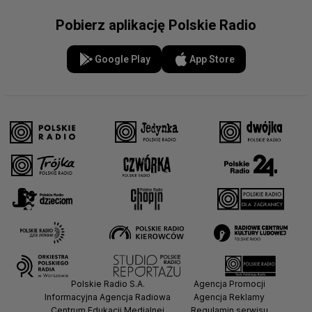
Pobierz aplikację Polskie Radio
Google Play
App Store
Polskie Radio S.A.
Agencja Promocji
Informacyjna Agencja Radiowa
Agencja Reklamy
Centrum Edukacji Medialnej
Regulamin serwisu