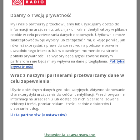
Putin’s remarks over post-World War II borders,
the Deputy Minister of Foreign Affairs, Paweł
Dbamy o Twoją prywatność
Jabłoński, has said, following a meeting with
Moscow’s ambassador.
My i nasi
5
partnerzy przechowujemy lub uzyskujemy dostęp do
informacji na urządzeniu, takich jak unikalne identyfikatory w plikach
cookie w celu przetwarzania danych osobowych. Użytkownik może
zaakceptować swoje wybory lub zarządzać nimi, klikając poniżej, jak
również skorzystać z prawa do sprzeciwu na podstawie prawnie
uzasadnionego interesu lub w dowolnym momencie na stronie
polityki prywatności. Te wybory będą sygnalizowane naszym
partnerom i nie będą miały wpływu na dane przeglądania.
Polityka
prywatności
Wraz z naszymi partnerami przetwarzamy dane w
celu zapewnienia:
Użycie dokładnych danych geolokalizacyjnych. Aktywne skanowanie
charakterystyki urządzenia do celów identyfikacji. Przechowywanie
Poland's deputy foreign minister Paweł Jabłoński
Polish Foreign
informacji na urządzeniu lub dostęp do nich. Spersonalizowane
Ministry/gov.pl
reklamy i treści, pomiar reklam i treści, badnie odbiorców i
ulepszanie usług.
Lista partnerów (dostawców)
The Russian ambassador was summoned by the
Polish foreign ministry after Putin said in a speech
on Friday that Poland had regained independence
Ustawienia zaawansowane
thanks to Joseph Stalin's efforts.