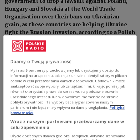
government to drop a lawsuit against Poland,
Hungary and Slovakia at the World Trade
Organisation over their bans on Ukrainian
grain, as these countries are helping Ukraine
fight the Russian invasion, according to a Polish
website.
Dbamy o Twoją prywatność
My i nasi
5
partnerzy przechowujemy lub uzyskujemy dostęp do
informacji na urządzeniu, takich jak unikalne identyfikatory w plikach
cookie w celu przetwarzania danych osobowych. Użytkownik może
zaakceptować swoje wybory lub zarządzać nimi, klikając poniżej, jak
również skorzystać z prawa do sprzeciwu na podstawie prawnie
uzasadnionego interesu lub w dowolnym momencie na stronie
polityki prywatności. Te wybory będą sygnalizowane naszym
partnerom i nie będą miały wpływu na dane przeglądania.
Polityka
prywatności
Wraz z naszymi partnerami przetwarzamy dane w
celu zapewnienia:
Photo:
Image by kie-ker from Pixabay
Użycie dokładnych danych geolokalizacyjnych. Aktywne skanowanie