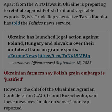
Apart from the WTO lawsuit,
Ukraine is preparing
to retaliate against Polish fruit and vegetable
exports, Kyiv’s Trade Representative Taras Kachka
has
told
the
Politico
news service.
Ukraine has launched legal action against
Poland, Hungary and Slovakia over their
unilateral bans on grain exports.
#EuropeNews
https://t.co/TuN4L5MBlq
— euronews (@euronews)
September 18, 2023
Ukrainian farmers say Polish grain embargo is
‘justified’
However, the chief of the Ukrainian Agrarian
Confederation (UAC),
Leonid Kozachenko,
said
these measures “make no sense,” money.pl
reported.