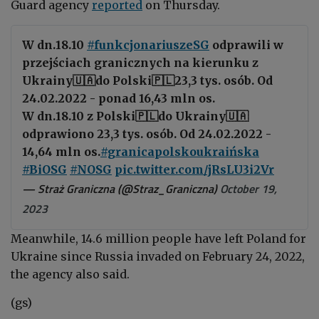
Guard agen
c
y
reported
o
n
Thurs
da
y.
W dn.18.10
#funkcjonariuszeSG
odprawili w
przejściach granicznych na kierunku z
Ukrainy🇺🇦do Polski🇵🇱23,3 tys. osób. Od
24.02.2022 - ponad 16,43 mln os.
W dn.18.10 z Polski🇵🇱do Ukrainy🇺🇦
odprawiono 23,3 tys. osób. Od 24.02.2022 -
14,64 mln os.
#granicapolskoukraińska
#BiOSG
#NOSG
pic.twitter.com/jRsLU3i2Vr
— Straż Graniczna (@Straz_Graniczna)
October 19,
2023
Meanwhile, 14.6 million people have left Poland for
Ukraine since Russia invaded on February 24, 2022,
the agency also said.
(gs)