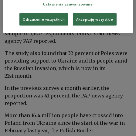
Ustawienia zaawansowane
earlier, the
study by po
llster CBOS found
.
Odrzucenie wszystkich
Akceptuję wszystkie
The survey was carried out from October 2 to 11
on a
sample of 1,100
respondents, Polish s
tate news
agency PAP reported
.
The study also
found that 32 percent of Poles were
providing support to Ukraine and its people amid
the Russian invasion, which is now in its
21st month.
In the previous survey a month earlier, the
proportion was 41 percent, the PAP news agency
reported.
More than 16.4 million people have crossed into
Poland from Ukraine since the start of the war in
February last year,
the Polish Border