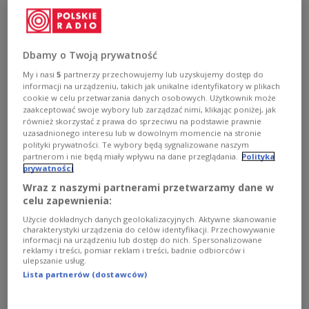
accepting refugees from war-torn
Ukraine, according to a new survey, a drop of
eight percentage points from a month earlier.
Dbamy o Twoją prywatność
My i nasi
5
partnerzy przechowujemy lub uzyskujemy dostęp do
informacji na urządzeniu, takich jak unikalne identyfikatory w plikach
cookie w celu przetwarzania danych osobowych. Użytkownik może
zaakceptować swoje wybory lub zarządzać nimi, klikając poniżej, jak
również skorzystać z prawa do sprzeciwu na podstawie prawnie
uzasadnionego interesu lub w dowolnym momencie na stronie
polityki prywatności. Te wybory będą sygnalizowane naszym
partnerom i nie będą miały wpływu na dane przeglądania.
Polityka
prywatności
Wraz z naszymi partnerami przetwarzamy dane w
celu zapewnienia:
Użycie dokładnych danych geolokalizacyjnych. Aktywne skanowanie
charakterystyki urządzenia do celów identyfikacji. Przechowywanie
Refugees from Ukraine celebrate Orthodox Christmas at an event in the
informacji na urządzeniu lub dostęp do nich. Spersonalizowane
Polish capital Warsaw, Jan. 6, 2023.
PAP/Marcin Obara
reklamy i treści, pomiar reklam i treści, badnie odbiorców i
ulepszanie usług.
Meanwhile, 67 percent of respondents believe that
Lista partnerów (dostawców)
Russia's invasion of Ukraine poses a direct threat
to Poland’s security, up from 64 percent a month