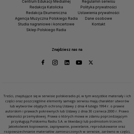
Centrum Edukacji Medialnej
Regulamin serwisu
Redakcja Katolicka
Polityka prywatności
Redakcja Ekumeniczna
Ustawienia prywatności
Agencja Muzyczna Polskiego Radia
Dane osobowe
Studia nagraniowe i koncertowe
Kontakt
Sklep Polskiego Radia
Znajdziesz nas na
Treści, znajdujące się w serwisie polskieradio.pl, w tym wszystkie materiały i ich
części oraz poszczególne elementy samego serwisu mają charakter utworów
lub wytworów objętych ochroną Ustawy z dnia 4 lutego 1994 r. o prawie
autorskim i prawach pokrewnych lub Ustawy z dnia 30 czerwca 2000 r. Prawo
własności przemysłowej. Prawa o których mowa w zdaniu poprzedzającym
przysługują Polskiemu Radiu S.A. w likwidacji lub podmiotom trzecim.
Jakiekolwiek kopiowanie, zapisywanie, powielanie, reprodukowanie oraz
rozpowszechnianie materiałów zamieszczonych w serwisie, zarówno w części,