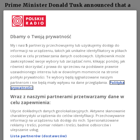
Prime Minister Donald Tusk announced that a
security agreement with Ukraine is almost
complete and is expected to be signed with
President Volodymyr Zelenskyy before the
upcoming NATO summit.
Dbamy o Twoją prywatność
My i nasi
5
partnerzy przechowujemy lub uzyskujemy dostęp do
informacji na urządzeniu, takich jak unikalne identyfikatory w plikach
cookie w celu przetwarzania danych osobowych. Użytkownik może
zaakceptować swoje wybory lub zarządzać nimi, klikając poniżej, jak
również skorzystać z prawa do sprzeciwu na podstawie prawnie
uzasadnionego interesu lub w dowolnym momencie na stronie
polityki prywatności. Te wybory będą sygnalizowane naszym
partnerom i nie będą miały wpływu na dane przeglądania.
Polityka
prywatności
Wraz z naszymi partnerami przetwarzamy dane w
celu zapewnienia:
Użycie dokładnych danych geolokalizacyjnych. Aktywne skanowanie
charakterystyki urządzenia do celów identyfikacji. Przechowywanie
informacji na urządzeniu lub dostęp do nich. Spersonalizowane
reklamy i treści, pomiar reklam i treści, badnie odbiorców i
Polish PM Donald Tusk.
PAP/Rafał Guz
ulepszanie usług.
Lista partnerów (dostawców)
"Our agreement is practically already fully