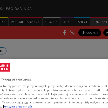
SKIEGO RADIA SA
RKA
POLSKIE RADIO 24
CHOPIN
RCKL
DZIECI
PODCAST
PODCASTS
gle
launches massive drone an
attack on Ukraine, killing f
 Twoją prywatność
artnerzy przechowujemy lub uzyskujemy dostęp do informacji na urządzeniu, taki
entyfikatory w plikach cookie w celu przetwarzania danych osobowych. Użytkown
re killed and dozens wounded in a large-scale Russi
ć swoje wybory lub zarządzać nimi, klikając poniżej, jak również skorzystać z pra
ck on Ukraine, President Volodymyr Zelensky said
na podstawie prawnie uzasadnionego interesu lub w dowolnym momencie na stroni
i. Te wybory będą sygnalizowane naszym partnerom i nie będą miały wpływu na d
land scrambled fighter jets in response to the strike
a.
Polityka prywatności