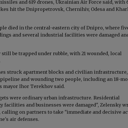
missiles and 619 drones, Ukrainian Air Force said, with 
rikes hit the Dnipropetrovsk, Chernihiv, Odesa and Khar
ple died in the central-eastern city of Dnipro, where fiv
dings and several industrial facilities were damaged and
still be trapped under rubble, with 21 wounded, local
.
nes struck apartment blocks and civilian infrastructure,
pipeline and wounding two people, including an 18-mo
y's mayor Ihor Terekhov said.
gets were ordinary urban infrastructure. Residential
gy facilities and businesses were damaged", Zelensky w
 calling on partners to take "immediate and decisive ac
ne's air defenses.