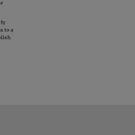
he
rly
s to a
olish