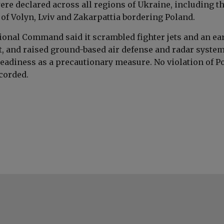
were declared across all regions of Ukraine, including t
of Volyn, Lviv and Zakarpattia bordering Poland.
ional Command said it scrambled fighter jets and an ea
t, and raised ground-based air defense and radar system
readiness as a precautionary measure. No violation of P
corded.