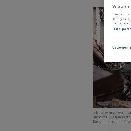
Wraz z n
Użycie dokł
identyfikac
treści, pom
Lista par
Ustawieni
A local woman walks at 
amid the Russian invasi
Russian attack on Odes