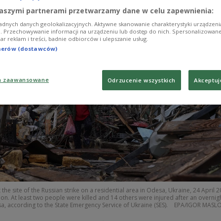
aszymi partnerami przetwarzamy dane w celu zapewnienia:
adnych danych geolokalizacyjnych. Aktywne skanowanie charakterystyki urządzen
ji. Przechowywanie informacji na urządzeniu lub dostęp do nich. Spersonalizowane
iar reklam i treści, badnie odbiorców i ulepszanie usług.
tnerów (dostawców)
a zaawansowane
Odrzucenie wszystkich
Akceptuj
the site of the Russian strike on a residential area in Odesa, Ukraine, 24 April 2
on. At least two people were killed and 14 others were injured after an overnig
a, according to the State Emergency Service of Ukraine (SES).
EPA/IGOR MASL