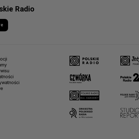
lskie Radio
re
ocji
amy
rwisu
atności
ywatności
we