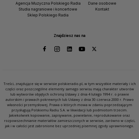
Agencja Muzyczna Polskiego Radia
Dane osobowe
Studia nagraniowe i koncertowe
Kontakt
Sklep Polskiego Radia
Znajdziesz nas na
Treści, znajdujące się w serwisie polskieradio.pl, w tym wszystkie materiały i ich
części oraz poszczególne elementy samego serwisu mają charakter utworów
lub wytworów objętych ochroną Ustawy z dnia 4 lutego 1994 r. o prawie
autorskim i prawach pokrewnych lub Ustawy z dnia 30 czerwca 2000 r. Prawo
własności przemysłowej. Prawa o których mowa w zdaniu poprzedzającym
przysługują Polskiemu Radiu S.A. w likwidacji lub podmiotom trzecim.
Jakiekolwiek kopiowanie, zapisywanie, powielanie, reprodukowanie oraz
rozpowszechnianie materiałów zamieszczonych w serwisie, zarówno w części,
jak i w całości jest zabronione bez uprzedniej pisemnej zgody uprawnionego.