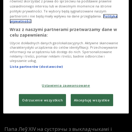
również skorzystać z prawa do sprzeciwu na podstawie prawnie
uzasadnionego interesu lub w dowolnym momencie na stronie
polityki prywatności. Te wybory będą sygnalizowane naszym
partnerom i nie będą miały wpływu na dane przeglądania.
Polityka
prywatności
Wraz z naszymi partnerami przetwarzamy dane w
celu zapewnienia:
Użycie dokładnych danych geolokalizacyjnych. Aktywne skanowanie
charakterystyki urządzenia do celów identyfikacji. Przechowywanie
informacji na urządzeniu lub dostęp do nich. Spersonalizowane
reklamy i treści, pomiar reklam i treści, badnie odbiorców i
ulepszanie usług.
Lista partnerów (dostawców)
Ustawienia zaawansowane
Odrzucenie wszystkich
Akceptuję wszystkie
1
/
15
WSZYSTKIE
Папа Леў XIV на сустрэчы з выкладчыкамі і