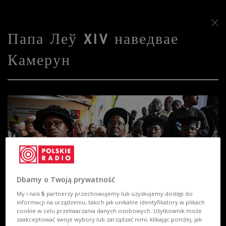
Папа Леў XIV наведвае
Камерун
Dbamy o Twoją prywatność
My i nasi
5
partnerzy przechowujemy lub uzyskujemy dostęp do
informacji na urządzeniu, takich jak unikalne identyfikatory w plikach
cookie w celu przetwarzania danych osobowych. Użytkownik może
zaakceptować swoje wybory lub zarządzać nimi, klikając poniżej, jak