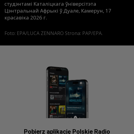
студэнтамі Каталіцкага ўніверсітэта
Цэнтральнай Афрыкі ў Дуале, Камерун, 17
красавіка 2026 г.
Foto: EPA/LUCA ZENNARO Strona: PAP/EPA.
Pobierz aplikację Polskie Radio