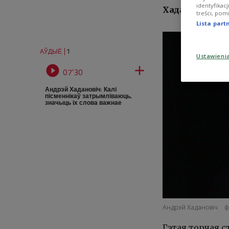
identyfikac
Хадановіч.
treści, pom
Lista par
1
АЎДЫЁ
Ustawieni


07'30
Андрэй Хадановіч: Калі
пісменнікаў затрымліваюць,
значыць іх слова важнае
Андрэй Хадановіч
ф
Гэтая торчая с