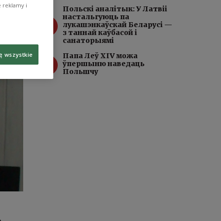
 reklamy i
Польскі аналітык: У Латвіі
настальгуюць па
3
лукашэнкаўскай Беларусі —
з таннай каўбасой і
санаторыямі
ę wszystkie
Папа Леў XIV можа
4
ўпершыню наведаць
Польшчу
,