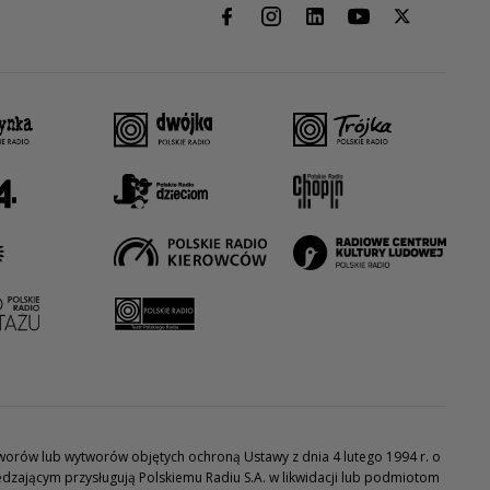
utworów lub wytworów objętych ochroną Ustawy z dnia 4 lutego 1994 r. o
dzającym przysługują Polskiemu Radiu S.A. w likwidacji lub podmiotom