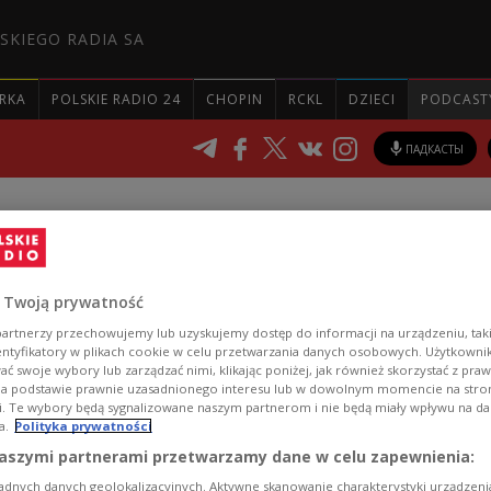
SKIEGO RADIA SA
RKA
POLSKIE RADIO 24
CHOPIN
RCKL
DZIECI
PODCAST
ПАДКАСТЫ
Хадановіч: Калі пісменні
 Twoją prywatność
ліваюць, значыць іх слов
artnerzy przechowujemy lub uzyskujemy dostęp do informacji na urządzeniu, taki
entyfikatory w plikach cookie w celu przetwarzania danych osobowych. Użytkown
ć swoje wybory lub zarządzać nimi, klikając poniżej, jak również skorzystać z pra
na podstawie prawnie uzasadnionego interesu lub w dowolnym momencie na stroni
i. Te wybory będą sygnalizowane naszym partnerom i nie będą miały wpływu na d
a.
Polityka prywatności
вёў у дворыку Чэслава Мілаша ў Краснагрудзе н
aszymi partnerami przetwarzamy dane w celu zapewnienia:
ўскай мяжы беларускі паэт і перакладчык Андрэ
adnych danych geolokalizacyjnych. Aktywne skanowanie charakterystyki urządzen