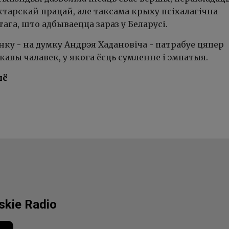
тарскай працай, але таксама крыху псіхалагічна
тага, што адбываецца зараз у Беларусі.
ку - на думку Андрэя Хадановіча - патрабуе цяпер
вы чалавек, у якога ёсць сумленне і эмпатыя.
ыё
lskie Radio