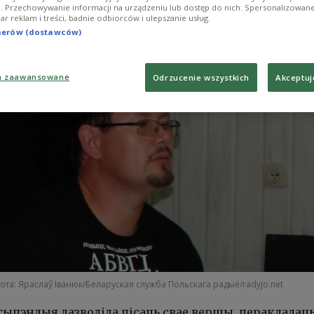
ji. Przechowywanie informacji na urządzeniu lub dostęp do nich. Spersonalizowane
iar reklam i treści, badnie odbiorców i ulepszanie usług.
tnerów (dostawców)
a zaawansowane
Odrzucenie wszystkich
Akceptuj
ота: Яраслаў Іванюк/Беларуская служба Польскага радыё/radyjo.net
тыпэндыя дазволіла пісаць свае вершы, перакладаць