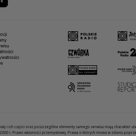
re
ocji
amy
rwisu
atności
ywatności
we
teriały i ich części oraz poszczególne elementy samego serwisu mają charakter 
2000 r. Prawo własności przemysłowej. Prawa o których mowa w zdaniu poprze