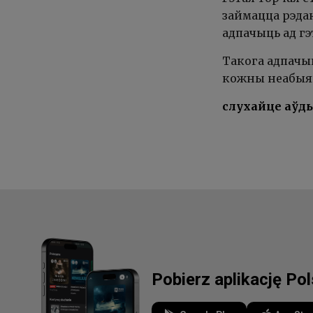
займацца рэдак
адпачыць ад гэ
Такога адпачын
кожны неабыяка
слухайце аўд
Pobierz aplikację Po