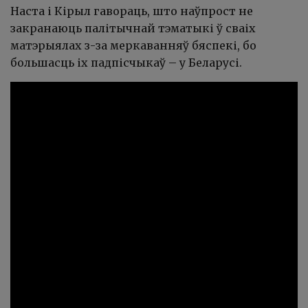
Наста і Кірыл гавораць, што наўпрост не
закранаюць палітычнай тэматыкі ў сваіх
матэрыялах з-за меркаванняў бяспекі, бо
большасць іх падпісчыкаў – у Беларусі.