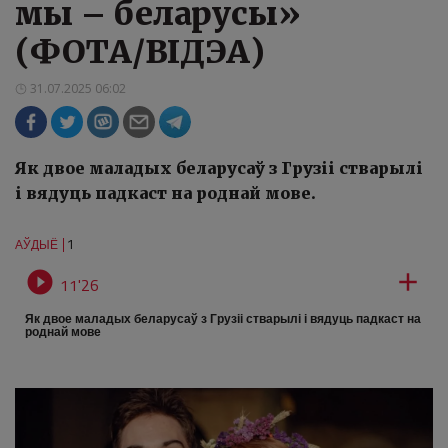
мы – беларусы»
(ФОТА/ВІДЭА)
31.07.2025 06:02
Як двое маладых беларусаў з Грузіі стварылі
і вядуць падкаст на роднай мове.
1
АЎДЫЁ


11'26
Як двое маладых беларусаў з Грузіі стварылі і вядуць падкаст на
роднай мове