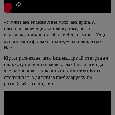
«У мяне ані эканамічны мозг, ані душа. А
пайшла вывучаць эканоміку таму, што
спужалася пайсці на філалогію, на мовы. Хоць
душа ў мяне філалагічная», – распавяла нам
Наста.
Кірыл расказвае, што ініцыятаркай стварэння
падкасту на роднай мове стала Наста, а ён да
яго першапачаткова прыйшоў як тэхнічны
спецыяліст. А да гэтага па-беларуску не
размаўляў на штодзень.