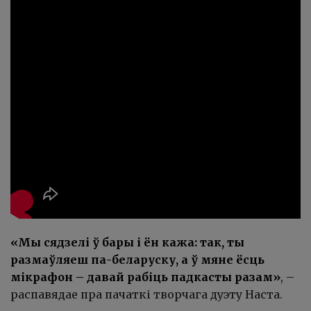
«Мы сядзелі ў бары і ён кажа: так, ты
размаўляеш па-беларуску, а ў мяне ёсць
мікрафон – давай рабіць падкасты разам»
, –
распавядае пра пачаткі творчага дуэту Наста.