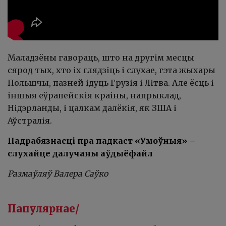
Маладзёны гавораць, што на другім месцы
сярод тых, хто іх глядзіць і слухае, гэта жыхары
Польшчы, пазней ідуць Грузія і Літва. Але ёсць і
іншыя еўрапейскія краіны, напрыклад,
Нідэрланды, і цалкам далёкія, як ЗША і
Аўстралія.
Падрабязнасці пра падкаст «Умоўныя» –
слухайце далучаны аўдыёфайл
Размаўляў Валера Саўко
Папулярнае/