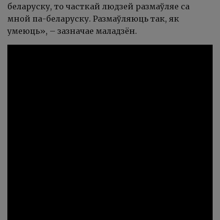
беларуску, то часткай людзей размаўляе са
мной па-беларуску. Размаўляюць так, як
умеюць», – зазначае маладзён.