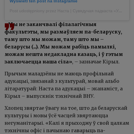
Wyświetl ten post na Instagramie
Post udostępniony przez Наста | Сувядучая падкаста «Умоўныя» (@lipenkova_anastasia)
«Мы не заканчвалі філалагічныя
факультэты, мы размаўляем па-беларуску,
таму што мы можам, таму што мы –
беларусы (...). Мы можам рабіць памылкі,
можам нешта недакладна казаць, і ў гэтым
заключаецца наша сіла»
, – зазначае Кірыл.
Прычым маладзёны не маюць профільнай
адукацыі, звязанай з культурай, мовай альбо
літаратурай: Наста па адукацыі – эканаміст, а
Кірыл – выпускнік тэхнічнай ВНУ.
Хлопец звяртае ўвагу на тое, што да беларускай
культуры і мовы ўсё часцей звяртаюцца
негуманітарыі. «Калі я прыходжу ў свой цалкам
тэхнічны офіс і пачынаю гаварыць па-