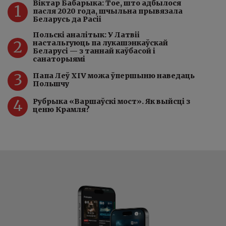
Віктар Бабарыка: Тое, што адбылося
1
пасля 2020 года, шчыльна прывязала
Беларусь да Расіі
Польскі аналітык: У Латвіі
2
настальгуюць па лукашэнкаўскай
Беларусі — з таннай каўбасой і
санаторыямі
3
Папа Леў XIV можа ўпершыню наведаць
Польшчу
4
Рубрыка «Варшаўскі мост». Як выйсці з
ценю Крамля?