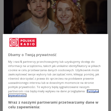
«Умоўныя»: Наста і Кірыл
Крыніца: instagram.com/umounyja
Dbamy o Twoją prywatność
Наста і Кірыл – маладыя беларусы, якія жывуць
My i nasi
5
partnerzy przechowujemy lub uzyskujemy dostęp do
у Тбілісі. А вядомыя яны тым, што ў Інтэрнэце
informacji na urządzeniu, takich jak unikalne identyfikatory w plikach
вядуць
падкаст
пад прыгожай назвай
cookie w celu przetwarzania danych osobowych. Użytkownik może
zaakceptować swoje wybory lub zarządzać nimi, klikając poniżej, jak
«Умоўныя». У ім маладзёны распавядаюць пра
również skorzystać z prawa do sprzeciwu na podstawie prawnie
мову, літаратуру, традыцыі і ўсё, што звязана з
uzasadnionego interesu lub w dowolnym momencie na stronie
polityki prywatności. Te wybory będą sygnalizowane naszym
беларускай культурай. Прычым расказваюць у
partnerom i nie będą miały wpływu na dane przeglądania.
Polityka
простай, даступнай і часта жартоўнай форме.
prywatności
Мы папрасілі маладых людзей распавесці пра іх
Wraz z naszymi partnerami przetwarzamy dane w
творчую працу. Першае пытанне: адкуль
celu zapewnienia: