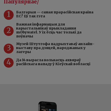
Папулярнае/
1
Балгарыя — самая прарасійская краіна
ЕС? Ці так гэта
Важная інфармацыя для
2
карыстальнікаў прыкладання
mObywatel. У іх ёсць час толькі да
поўначы
Музей Штутгофа падрыхтаваў анлайн-
3
выставу пра дзяцей, народжаных у
лагеры
4
Да 14 вырасла колькасць ахвяраў
расійскага нападу ў Кіеўскай вобласці