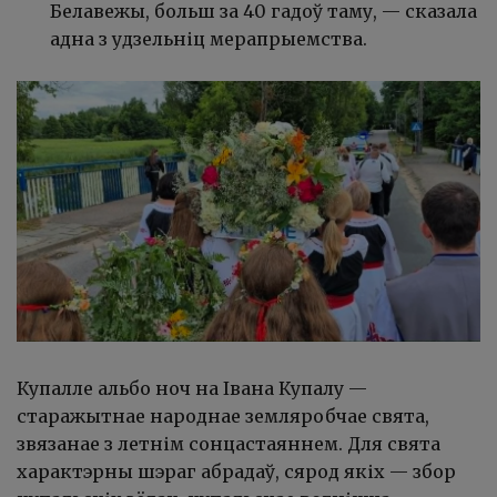
Белавежы, больш за 40 гадоў таму,
—
сказала
адна з удзельніц мерапрыемства.
Купалле альбо ноч на Івана Купалу
—
старажытнае народнае земляробчае свята,
звязанае з летнім сонцастаяннем. Для свята
характэрны шэраг абрадаў, сярод якіх
—
збор