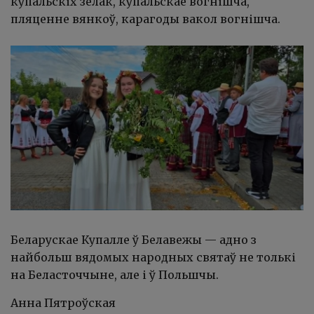
купальскіх зёлак, купальскае вогнішча,
пляценне вянкоў, карагоды вакол вогнішча.
Беларускае Купалле ў Белавежы
—
адно з
найбольш вядомых народных святаў не толькі
на Беласточчыне, але і ў Польшчы.
Анна Пятроўская