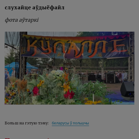
слухайце аўдыёфайл
фота аўтаркі
беларусы ў польшчы
Больш на гэтую тэму: