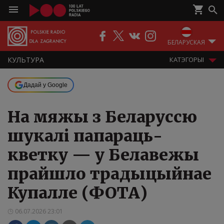
БЕЛАРУСКАЯ
КУЛЬТУРА
КАТЭГОРЫІ
Дадай у Google
На мяжы з Беларуссю
шукалі папараць-
кветку — у Белавежы
прайшло традыцыйнае
Купалле (ФОТА)
06.07.2026 23:01