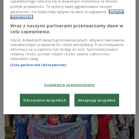
uzasadnionego interesu lub w dowolnym momencie na stronie
polityki prywatności. Te wybory będą sygnalizowane naszym
partnerom i nie będą miały wpływu na dane przeglądania.
Polityka
prywatności
Wraz z naszymi partnerami przetwarzamy dane w
Беларускае Купалле ў Белавежы. Ліпень 2026 года
Фота: Анна
celu zapewnienia:
Пятроўская/Беларуская служба Польскага радыё
Użycie dokładnych danych geolokalizacyjnych. Aktywne skanowanie
charakterystyki urządzenia do celów identyfikacji. Przechowywanie
У польскай Белавежы на самай мяжы з
informacji na urządzeniu lub dostęp do nich. Spersonalizowane
reklamy i treści, pomiar reklam i treści, badnie odbiorców i
Беларуссю прайшло традыцыйнае Купалле. Яго
ulepszanie usług.
арганізатарам шмат гадоў выступае Беларускае
Lista partnerów (dostawców)
грамадска-культурнае таварыства ў Польшчы.
Ustawienia zaawansowane
Odrzucenie wszystkich
Akceptuję wszystkie