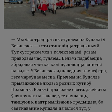
— Мы ўжо трэці раз выступаем на Купаллі ў
Белавежы
—
гэта становіцца традыцыяй.
Тут сустракаемся з калектывамі, разам
праводзім час, гуляем... Вельмі падабаецца
абрадавая частка, калі пускаюцца вяночкі
па вадзе. У Белавежы адпаведная атмасфера,
гэта чароўнае месца. Прычым на Купалле
прыязджаюць людзі з розных куткоў
Польшчы. Вельмі прыгожае свята: дзяўчаты
ў вяночках на галаве, усе спяваюць,
танцуюць, падтрымліваюць традыцыю, бо
святкаванне Купалля пачалося тут, у