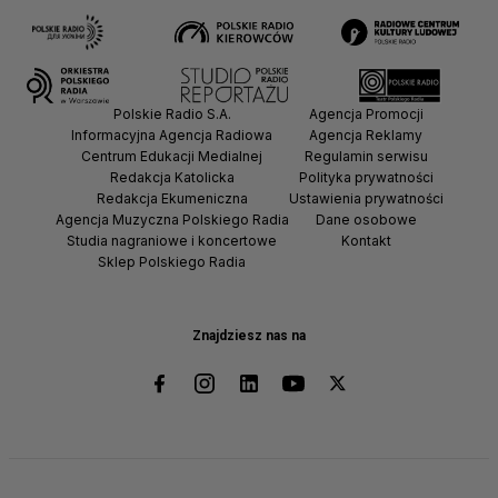
Polskie Radio S.A.
Agencja Promocji
Informacyjna Agencja Radiowa
Agencja Reklamy
Centrum Edukacji Medialnej
Regulamin serwisu
Redakcja Katolicka
Polityka prywatności
Redakcja Ekumeniczna
Ustawienia prywatności
Agencja Muzyczna Polskiego Radia
Dane osobowe
Studia nagraniowe i koncertowe
Kontakt
Sklep Polskiego Radia
Znajdziesz nas na