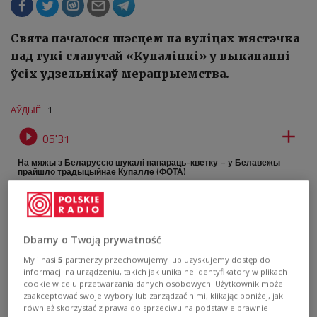
Свята пачалося шэсцем па вуліцах мястэчка
пад гукі славутай «Купалінкі» у выкананні
ўсіх удзельнікаў мерапрыемства.
1
АЎДЫЁ


05'31
На мяжы з Беларуссю шукалі папараць-кветку – у Белавежы
прайшло традыцыйнае Купалле (ФОТА)
Dbamy o Twoją prywatność
My i nasi
5
partnerzy przechowujemy lub uzyskujemy dostęp do
informacji na urządzeniu, takich jak unikalne identyfikatory w plikach
cookie w celu przetwarzania danych osobowych. Użytkownik może
zaakceptować swoje wybory lub zarządzać nimi, klikając poniżej, jak
również skorzystać z prawa do sprzeciwu na podstawie prawnie