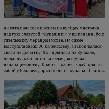
А свята пачалося шэсцем па вуліцах мястэчка
пад гукі славутай «Купалінкі» у выкананні ўсіх
удзельнікаў мерапрыемства. На сцэне
выступіла звыш 30 калектываў, а закончылася
свята на досвітку. Як і прынята на Купалле,
людзі пускалі вянкі па вадзе ды шукалі
папараць-кветку. Кожны з калектываў прывёз з
сабой у Белавежу арыгінальны купальскі вянок.