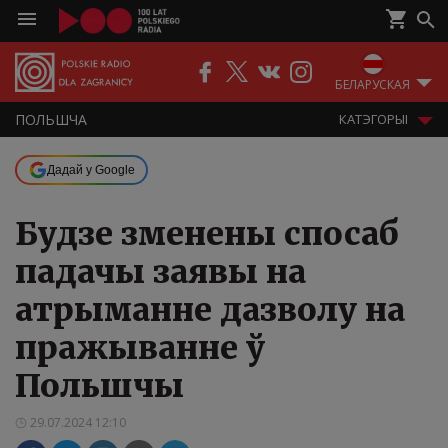
БЕЛАРУСКАЯ
ПОЛЬШЧА
КАТЭГОРЫІ
Дадай у Google
Будзе зменены спосаб
падачы заявы на
атрыманне дазволу на
пражыванне ў
Польшчы
29.07.2024 12:10