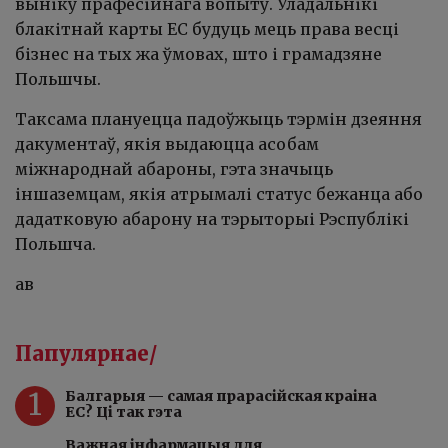
выніку прафесійнага вопыту. Уладальнікі
блакітнай карты ЕС будуць мець права весці
бізнес на тых жа ўмовах, што і грамадзяне
Польшчы.
Таксама плануецца падоўжыць тэрмін дзеяння
дакументаў, якія выдаюцца асобам
міжнароднай абароны, гэта значыць
іншаземцам, якія атрымалі статус бежанца або
дадатковую абарону на тэрыторыі Рэспублікі
Польшча.
ав
Папулярнае/
1
Балгарыя — самая прарасійская краіна
ЕС? Ці так гэта
Важная інфармацыя для