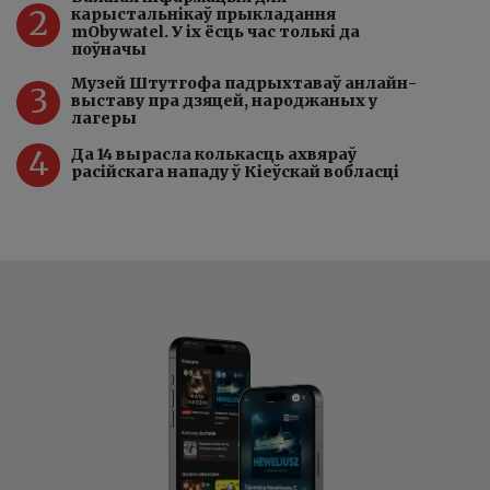
2
карыстальнікаў прыкладання
mObywatel. У іх ёсць час толькі да
поўначы
Музей Штутгофа падрыхтаваў анлайн-
3
выставу пра дзяцей, народжаных у
лагеры
4
Да 14 вырасла колькасць ахвяраў
расійскага нападу ў Кіеўскай вобласці