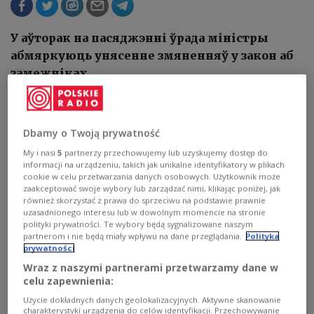
У аўторак на пасяджэнні ўрада міністры
абмяркуюць унясенне змяненняў у закон аб
замежніках
Dbamy o Twoją prywatność
My i nasi
5
partnerzy przechowujemy lub uzyskujemy dostęp do
informacji na urządzeniu, takich jak unikalne identyfikatory w plikach
cookie w celu przetwarzania danych osobowych. Użytkownik może
zaakceptować swoje wybory lub zarządzać nimi, klikając poniżej, jak
również skorzystać z prawa do sprzeciwu na podstawie prawnie
uzasadnionego interesu lub w dowolnym momencie na stronie
polityki prywatności. Te wybory będą sygnalizowane naszym
partnerom i nie będą miały wpływu na dane przeglądania.
Polityka
Упраўленне па справах іншаземцаў, Варшава
PAP/Jakub Kamiński
prywatności
Wraz z naszymi partnerami przetwarzamy dane w
Праект паправак да Закона аб замежніках,
celu zapewnienia:
прадстаўлены міністрам унутраных спраў і
Użycie dokładnych danych geolokalizacyjnych. Aktywne skanowanie
адміністрацыі, накіраваны на імплементацыю
charakterystyki urządzenia do celów identyfikacji. Przechowywanie