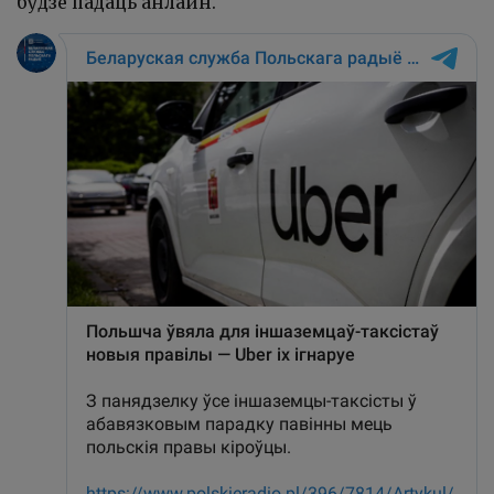
будзе падаць анлайн.