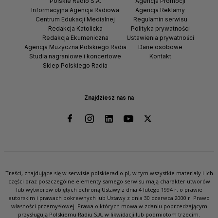
Polskie Radio S.A.
Agencja Promocji
Informacyjna Agencja Radiowa
Agencja Reklamy
Centrum Edukacji Medialnej
Regulamin serwisu
Redakcja Katolicka
Polityka prywatności
Redakcja Ekumeniczna
Ustawienia prywatności
Agencja Muzyczna Polskiego Radia
Dane osobowe
Studia nagraniowe i koncertowe
Kontakt
Sklep Polskiego Radia
Znajdziesz nas na
Treści, znajdujące się w serwisie polskieradio.pl, w tym wszystkie materiały i ich
części oraz poszczególne elementy samego serwisu mają charakter utworów
lub wytworów objętych ochroną Ustawy z dnia 4 lutego 1994 r. o prawie
autorskim i prawach pokrewnych lub Ustawy z dnia 30 czerwca 2000 r. Prawo
własności przemysłowej. Prawa o których mowa w zdaniu poprzedzającym
przysługują Polskiemu Radiu S.A. w likwidacji lub podmiotom trzecim.