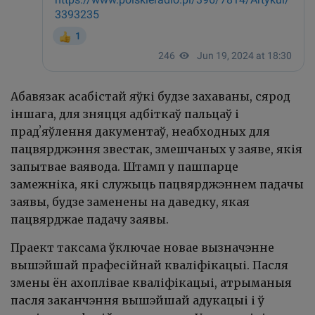
Абавязак асабістай яўкі будзе захаваны, сярод
іншага, для зняцця адбіткаў пальцаў і
прадʼяўлення дакументаў, неабходных для
пацвярджэння звестак, змешчаных у заяве, якія
запытвае ваявода. Штамп у пашпарце
замежніка, які служыць пацвярджэннем падачы
заявы, будзе заменены на даведку, якая
пацвярджае падачу заявы.
Праект таксама ўключае новае вызначэнне
вышэйшай прафесійнай кваліфікацыі. Пасля
змены ён ахоплівае кваліфікацыі, атрыманыя
пасля заканчэння вышэйшай адукацыі і ў