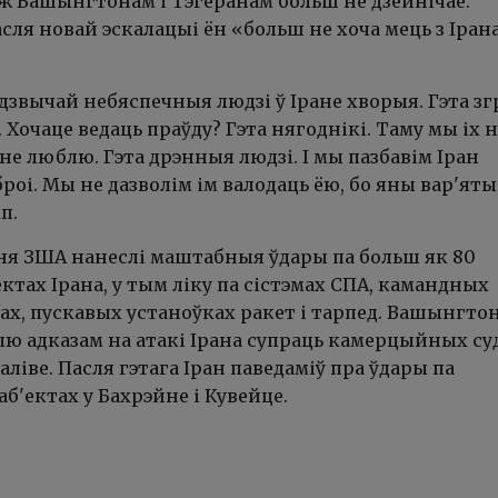
іж Вашынгтонам і Тэгеранам больш не дзейнічае.
асля новай эскалацыі ён «больш не хоча мець з Іран
дзвычай небяспечныя людзі ў Іране хворыя. Гэта зг
 Хочаце ведаць праўду? Гэта нягоднікі. Таму мы іх 
 не люблю. Гэта дрэнныя людзі. І мы пазбавім Іран
роі. Мы не дазволім ім валодаць ёю, бо яны вар'яты
п.
пеня ЗША нанеслі маштабныя ўдары па больш як 80
ктах Ірана, у тым ліку па сістэмах СПА, камандных
ах, пускавых устаноўках ракет і тарпед. Вашынгто
ыю адказам на атакі Ірана супраць камерцыйных су
аліве. Пасля гэтага Іран паведаміў пра ўдары па
б'ектах у Бахрэйне і Кувейце.