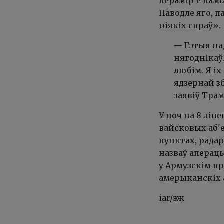
перамір'е пам
Паводле яго, п
ніякіх спраў».
— Гэтыя на
нягоднікаў.
любім. Я іх
ядзернай зб
заявіў Трам
У ноч на 8 лі
вайсковых аб'е
пунктах, радар
назваў аперац
у Армузскім пр
амерыканскіх а
iar/эж