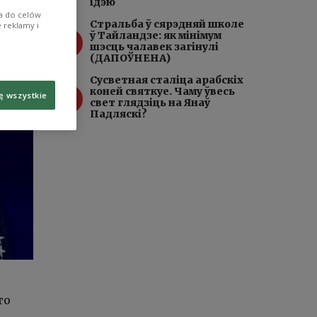
ідэю
ia do celów
Стральба ў сярэдняй школе
 reklamy i
3
ў Тайландзе: як мінімум
шэсць чалавек загінулі
(ДАПОЎНЕНА)
Сусветная сталіца арабскіх
4
коней святкуе. Чаму ўвесь
ę wszystkie
свет глядзіць на Янаў
Падляскі?
то