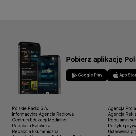
Pobierz aplikację Po
Google Play
App Sto
Polskie Radio S.A.
Agencja Prom
Informacyjna Agencja Radiowa
Agencja Rekl
Centrum Edukacji Medialnej
Regulamin se
Redakcja Katolicka
Polityka pryw
Redakcja Ekumeniczna
Ustawienia pr