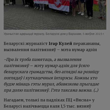
Урачыстае адкрыццё муралу, Беларускі дом у Варшаве, 5 жніўня 2023 г.
Беларускі журналіст
Ігар Кулей
перакананы,
вызвалення палітвязняў – мэта нумар адзін
-Пра іх трэба памятаць, а вызвалення
палітвязняў – мэту нумар адзін для ўсяго
беларускага грамадства, без аглядкі на розніцу
поглядаў і хуткацечныя інтарэсы. Кожны хто
будзе мінаць гэты мурал, абавязкова прыгадае
пра долю палітвязняў. Гэта таксама важна. (...)
Нагадаем, толькі па падліках ПЦ «Вясна» у
Беларусі налічваецца каля 1,5 тыс. вязняў