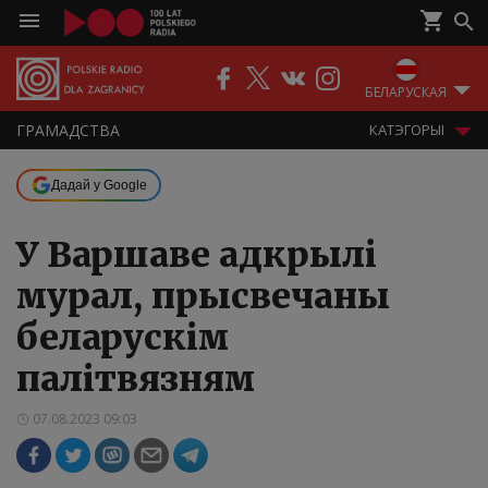
БЕЛАРУСКАЯ
ГРАМАДСТВА
КАТЭГОРЫІ
Дадай у Google
У Варшаве адкрылі
мурал, прысвечаны
беларускім
палітвязням
07.08.2023 09:03