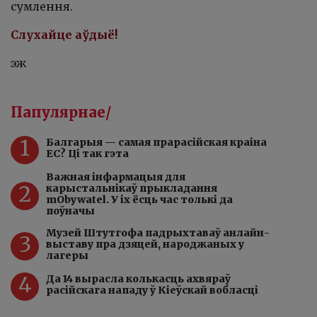
сумлення.
Слухайце аўдыё!
эж
Папулярнае/
1
Балгарыя — самая прарасійская краіна
ЕС? Ці так гэта
Важная інфармацыя для
2
карыстальнікаў прыкладання
mObywatel. У іх ёсць час толькі да
поўначы
Музей Штутгофа падрыхтаваў анлайн-
3
выставу пра дзяцей, народжаных у
лагеры
4
Да 14 вырасла колькасць ахвяраў
расійскага нападу ў Кіеўскай вобласці