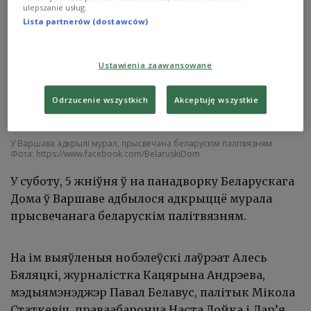
ulepszanie usług.
Lista partnerów (dostawców)
Ustawienia zaawansowane
Odrzucenie wszystkich
Akceptuję wszystkie
У Варшава адкрылі мурал, прысвечана беларускім палітвязням
Фота: https://www.facebook.com/BelaruskiDom
У суботу, 5 жніўня ў на панадворку Беларускага
Дома ў Варшаве адбылося адкрыццё мурала
прысвечанага беларускім палітвязням.
На ім выяўленыя нобэлеўскі лаўрэат Алесь
Бяляцкі, журналістка Кацярына Андрэева,
мэдыямэнэджэр Павал Белавус, палітык Мікола
Статкевіч, праваабаронца Наста Лойка і Дар’я