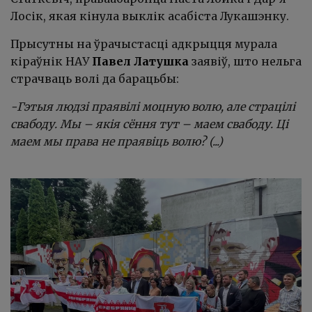
Лосік, якая кінула выклік асабіста Лукашэнку.
Прысутны на ўрачыстасці адкрыцця мурала
кіраўнік НАУ
Павел Латушка
заявіў, што нельга
страчваць волі да барацьбы:
-Гэтыя людзі праявілі моцную волю, але страцілі
свабоду. Мы – якія сёння тут – маем свабоду. Ці
маем мы права не праявіць волю? (...)