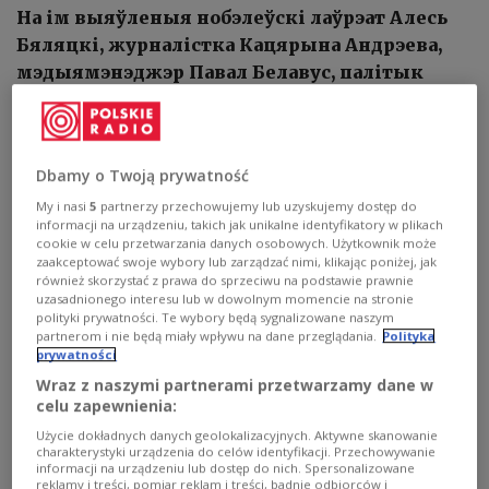
На ім выяўленыя нобэлеўскі лаўрэат Алесь
Бяляцкі, журналістка Кацярына Андрэева,
мэдыямэнэджэр Павал Белавус, палітык
Мікола Статкевіч, праваабаронца Наста
Лойка і Дар’я Лосік, якая кінула выклік
асабіста Лукашэнку.
Dbamy o Twoją prywatność
My i nasi
5
partnerzy przechowujemy lub uzyskujemy dostęp do
1
АЎДЫЁ
informacji na urządzeniu, takich jak unikalne identyfikatory w plikach
cookie w celu przetwarzania danych osobowych. Użytkownik może


06'11
zaakceptować swoje wybory lub zarządzać nimi, klikając poniżej, jak
również skorzystać z prawa do sprzeciwu na podstawie prawnie
У Варшаве адкрылі мурал, прысвечаны беларускім палітвязням
uzasadnionego interesu lub w dowolnym momencie na stronie
polityki prywatności. Te wybory będą sygnalizowane naszym
partnerom i nie będą miały wpływu na dane przeglądania.
Polityka
prywatności
Wraz z naszymi partnerami przetwarzamy dane w
celu zapewnienia:
Użycie dokładnych danych geolokalizacyjnych. Aktywne skanowanie
charakterystyki urządzenia do celów identyfikacji. Przechowywanie
informacji na urządzeniu lub dostęp do nich. Spersonalizowane
reklamy i treści, pomiar reklam i treści, badnie odbiorców i