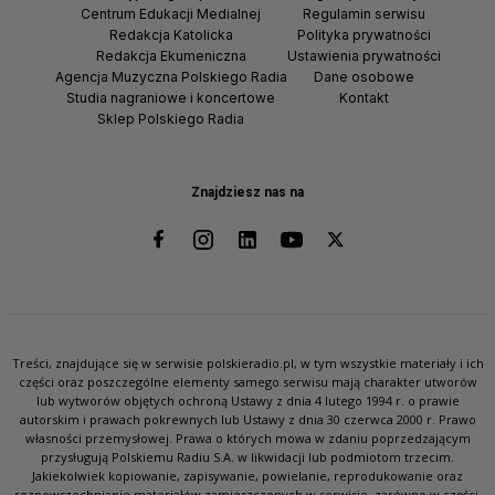
Centrum Edukacji Medialnej
Regulamin serwisu
Redakcja Katolicka
Polityka prywatności
Redakcja Ekumeniczna
Ustawienia prywatności
Agencja Muzyczna Polskiego Radia
Dane osobowe
Studia nagraniowe i koncertowe
Kontakt
Sklep Polskiego Radia
Znajdziesz nas na
Treści, znajdujące się w serwisie polskieradio.pl, w tym wszystkie materiały i ich
części oraz poszczególne elementy samego serwisu mają charakter utworów
lub wytworów objętych ochroną Ustawy z dnia 4 lutego 1994 r. o prawie
autorskim i prawach pokrewnych lub Ustawy z dnia 30 czerwca 2000 r. Prawo
własności przemysłowej. Prawa o których mowa w zdaniu poprzedzającym
przysługują Polskiemu Radiu S.A. w likwidacji lub podmiotom trzecim.
Jakiekolwiek kopiowanie, zapisywanie, powielanie, reprodukowanie oraz
rozpowszechnianie materiałów zamieszczonych w serwisie, zarówno w części,