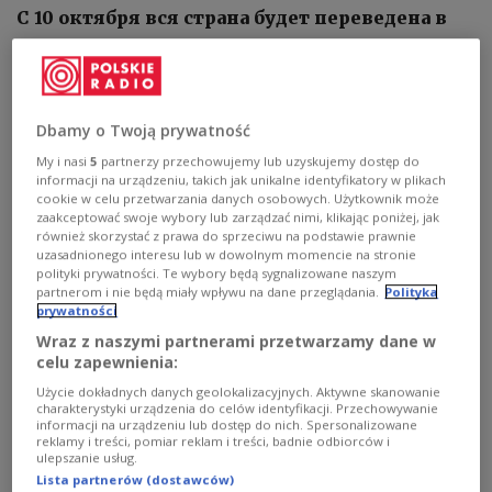
С 10 октября вся страна будет переведена в
режим ужесточенных карантинных
ограничений, - заявил премьер-министр
Польши Матеуш Моравецкий.
Dbamy o Twoją prywatność
My i nasi
5
partnerzy przechowujemy lub uzyskujemy dostęp do
informacji na urządzeniu, takich jak unikalne identyfikatory w plikach
cookie w celu przetwarzania danych osobowych. Użytkownik może
zaakceptować swoje wybory lub zarządzać nimi, klikając poniżej, jak
również skorzystać z prawa do sprzeciwu na podstawie prawnie
uzasadnionego interesu lub w dowolnym momencie na stronie
polityki prywatności. Te wybory będą sygnalizowane naszym
partnerom i nie będą miały wpływu na dane przeglądania.
Polityka
prywatności
Wraz z naszymi partnerami przetwarzamy dane w
celu zapewnienia:
Użycie dokładnych danych geolokalizacyjnych. Aktywne skanowanie
charakterystyki urządzenia do celów identyfikacji. Przechowywanie
Премьер Польши Матеуш Моравецкий
Foto: Krystian Maj/KPRM
informacji na urządzeniu lub dostęp do nich. Spersonalizowane
reklamy i treści, pomiar reklam i treści, badnie odbiorców i
ulepszanie usług.
В связи со значительным ростом в последние
Lista partnerów (dostawców)
дни заболеваний COVID-19 в Польше с 10