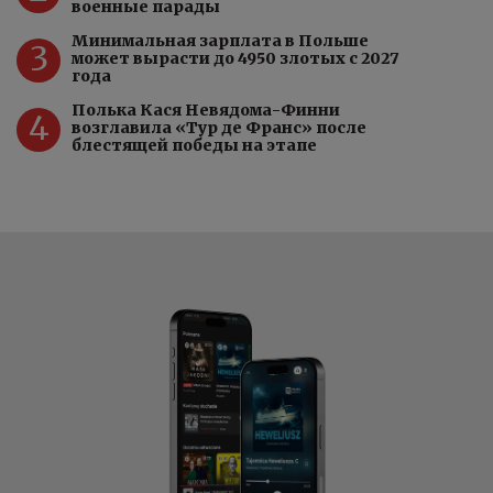
военные парады
Минимальная зарплата в Польше
3
может вырасти до 4950 злотых с 2027
года
Полька Кася Невядома-Финни
4
возглавила «Тур де Франс» после
блестящей победы на этапе