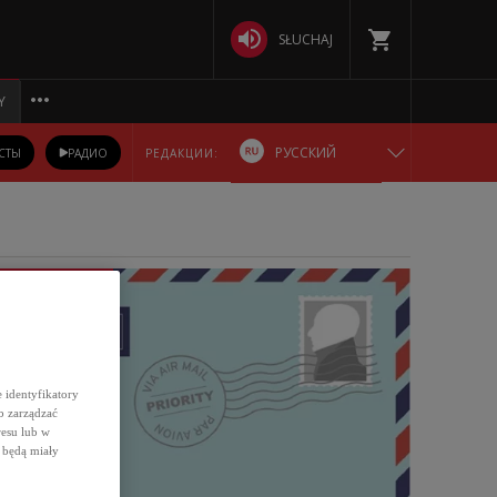
SŁUCHAJ
Y
РУССКИЙ
СТЫ
РАДИО
РЕДАКЦИИ:
ENGLISH
POLSKA
ОБРАТНАЯ СВЯЗЬ
DEUTSCH
БЕЛАРУСКАЯ
 identyfikatory
b zarządzać
УКРАЇНСЬКА
resu lub w
 będą miały