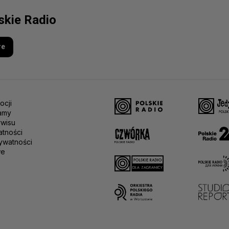
skie Radio
re
ocji
amy
rwisu
atności
ywatności
we