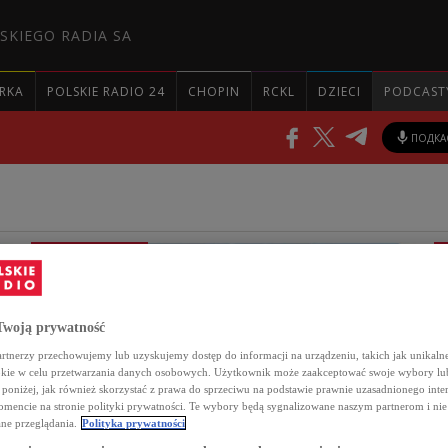
SKIEGO RADIA SA
RKA
POLSKIE RADIO 24
CHOPIN
RCKL
DZIECI
PODCAST
ПОДКА
ОБРАТНАЯ СВЯЗЬ
woją prywatność
rtnerzy przechowujemy lub uzyskujemy dostęp do informacji na urządzeniu, takich jak unikalne
okie w celu przetwarzania danych osobowych. Użytkownik może zaakceptować swoje wybory lu
c poniżej, jak również skorzystać z prawa do sprzeciwu na podstawie prawnie uzasadnionego inte
encie na stronie polityki prywatności. Te wybory będą sygnalizowane naszym partnerom i nie
ne przeglądania.
Polityka prywatności