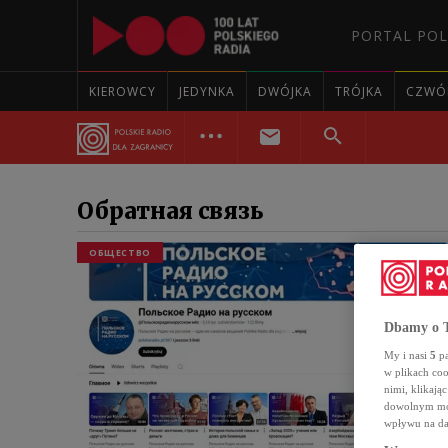
PORTAL POL
KIEROWCY
JEDYNKA
DWÓJKA
TRÓJKA
CZWÓ
Обратная связь
ОБЩЕСТВО
Dbamy o T
My i nasi
5
pa
w plikach co
nimi, klikają
dowolnym mom
wpływu na da