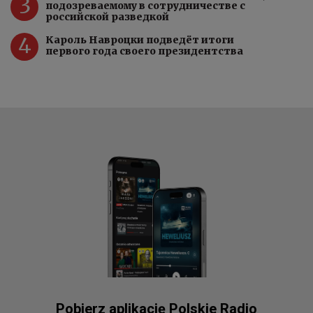
3
подозреваемому в сотрудничестве с
российской разведкой
4
Кароль Навроцки подведёт итоги
первого года своего президентства
Pobierz aplikację Polskie Radio