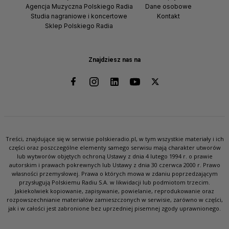
Agencja Muzyczna Polskiego Radia
Dane osobowe
Studia nagraniowe i koncertowe
Kontakt
Sklep Polskiego Radia
Znajdziesz nas na
Treści, znajdujące się w serwisie polskieradio.pl, w tym wszystkie materiały i ich
części oraz poszczególne elementy samego serwisu mają charakter utworów
lub wytworów objętych ochroną Ustawy z dnia 4 lutego 1994 r. o prawie
autorskim i prawach pokrewnych lub Ustawy z dnia 30 czerwca 2000 r. Prawo
własności przemysłowej. Prawa o których mowa w zdaniu poprzedzającym
przysługują Polskiemu Radiu S.A. w likwidacji lub podmiotom trzecim.
Jakiekolwiek kopiowanie, zapisywanie, powielanie, reprodukowanie oraz
rozpowszechnianie materiałów zamieszczonych w serwisie, zarówno w części,
jak i w całości jest zabronione bez uprzedniej pisemnej zgody uprawnionego.