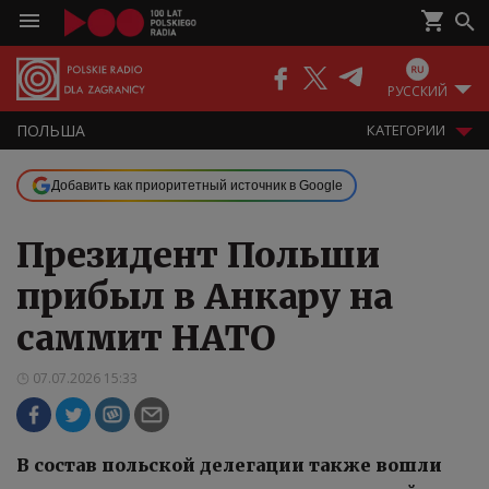
РУССКИЙ
ПОЛЬША
КАТЕГОРИИ
Добавить как приоритетный источник в Google
Президент Польши
прибыл в Анкару на
саммит НАТО
07.07.2026 15:33
В состав польской делегации также вошли