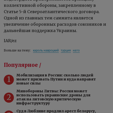
коллективной обороны, закрепленному в
Статье 5-й Североатлантического договора.
Одной из главных тем саммита является
увеличение оборонных расходов союзников и
дальнейшая поддержка Украины.
IAR/ez
кароль навроцкий
турция
нато
Больше на тему:
Популярное /
Мобилизация в России: сколько людей
1
может призвать Путин и куда направят
новые силы
Минобороны Литвы: Россия может
2
использовать украинские дроны для
атак на литовскую критическую
инфраструктуру
Суд в Люблине продлил арест белорусу,