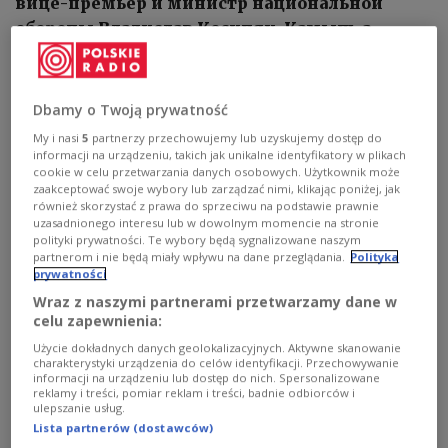
вице-премьер и министр национальной
обороны Владислав Косиняк-Камыш, а
также вице-премьер, министр иностранных
дел Радослав Сикорский.
Dbamy o Twoją prywatność
My i nasi
5
partnerzy przechowujemy lub uzyskujemy dostęp do
informacji na urządzeniu, takich jak unikalne identyfikatory w plikach
cookie w celu przetwarzania danych osobowych. Użytkownik może
zaakceptować swoje wybory lub zarządzać nimi, klikając poniżej, jak
również skorzystać z prawa do sprzeciwu na podstawie prawnie
uzasadnionego interesu lub w dowolnym momencie na stronie
polityki prywatności. Te wybory będą sygnalizowane naszym
partnerom i nie będą miały wpływu na dane przeglądania.
Polityka
prywatności
Wraz z naszymi partnerami przetwarzamy dane w
celu zapewnienia:
Użycie dokładnych danych geolokalizacyjnych. Aktywne skanowanie
charakterystyki urządzenia do celów identyfikacji. Przechowywanie
informacji na urządzeniu lub dostęp do nich. Spersonalizowane
reklamy i treści, pomiar reklam i treści, badnie odbiorców i
ulepszanie usług.
Почетный караул ВС Турции встречает президента Польши К.
Lista partnerów (dostawców)
Навроцкого, Анкара, 7 июля 2026 г.
PAP/Marcin Obara