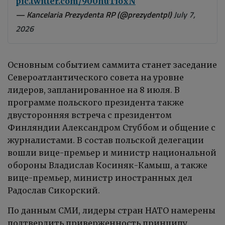
pic.twitter.com/900huTioxN
— Kancelaria Prezydenta RP (@prezydentpl)
July 7,
2026
Основным событием саммита станет заседание
Североатлантического совета на уровне
лидеров, запланированное на 8 июля. В
программе польского президента также
двусторонняя встреча с президентом
Финляндии Александром Стуббом и общение с
журналистами. В состав польской делегации
вошли вице-премьер и министр национальной
обороны Владислав Косиняк-Камыш, а также
вице-премьер, министр иностранных дел
Радослав Сикорский.
По данным СМИ, лидеры стран НАТО намерены
подтвердить приверженность принципу