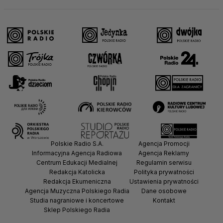
Polskie Radio S.A.
Agencja Promocji
Informacyjna Agencja Radiowa
Agencja Reklamy
Centrum Edukacji Medialnej
Regulamin serwisu
Redakcja Katolicka
Polityka prywatności
Redakcja Ekumeniczna
Ustawienia prywatności
Agencja Muzyczna Polskiego Radia
Dane osobowe
Studia nagraniowe i koncertowe
Kontakt
Sklep Polskiego Radia