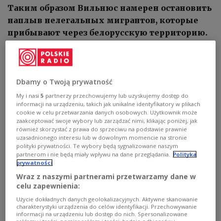
Таким образом Вильнюс намерен остановить
наплыв нелегальных мигрантов, которые
прибывают через белорусскую территорию.
Dbamy o Twoją prywatność
My i nasi
5
partnerzy przechowujemy lub uzyskujemy dostęp do
informacji na urządzeniu, takich jak unikalne identyfikatory w plikach
cookie w celu przetwarzania danych osobowych. Użytkownik może
zaakceptować swoje wybory lub zarządzać nimi, klikając poniżej, jak
również skorzystać z prawa do sprzeciwu na podstawie prawnie
uzasadnionego interesu lub w dowolnym momencie na stronie
polityki prywatności. Te wybory będą sygnalizowane naszym
partnerom i nie będą miały wpływu na dane przeglądania.
Polityka
prywatności
Wraz z naszymi partnerami przetwarzamy dane w
Солдаты ВС Литвы
Фото: flickr.com/photos/7armyjmtc
celu zapewnienia:
Литва отправит войска не границу с
Użycie dokładnych danych geolokalizacyjnych. Aktywne skanowanie
charakterystyki urządzenia do celów identyfikacji. Przechowywanie
Беларусью, где также будет возведен
informacji na urządzeniu lub dostęp do nich. Spersonalizowane