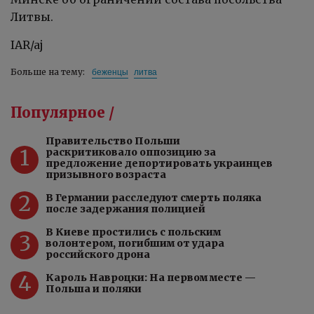
Литвы.
IAR/aj
беженцы
литва
Больше на тему:
Популярное /
Правительство Польши
1
раскритиковало оппозицию за
предложение депортировать украинцев
призывного возраста
2
В Германии расследуют смерть поляка
после задержания полицией
В Киеве простились с польским
3
волонтером, погибшим от удара
российского дрона
4
Кароль Навроцки: На первом месте —
Польша и поляки