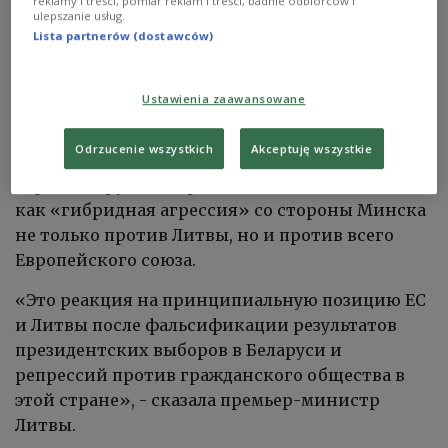
специальный барьер. Таким образом Вильнюс
reklamy i treści, pomiar reklam i treści, badnie odbiorców i
ulepszanie usług.
намерен остановить наплыв нелегальных
Lista partnerów (dostawców)
мигрантов, которые прибывают через
белорусскую территорию.
Ustawienia zaawansowane
Глава литовского правительства Ингрида
Odrzucenie wszystkich
Akceptuję wszystkie
Шимоните заявила, что нелегальная миграция
через Беларусь воспринимается Вильнюсом
как «гибридная агрессия» со стороны Минска
не только против Литвы, но и против всего
Европейского союза.
«Это реакция на принципиальную позицию ЕС
и Литвы после фальсификации результатов
президентских выборов в Беларуси и
репрессий против гражданского общества в
этой стране», - сказала премьер-министр
Литвы.