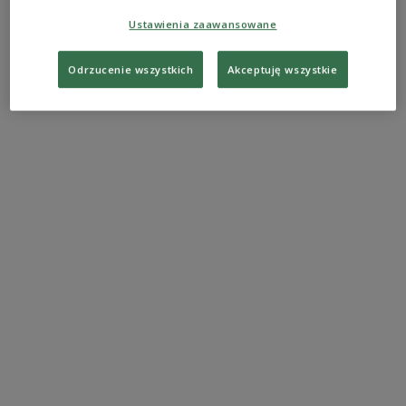
быть одна из стран Балтии, — убеждал
украинский лидер.
Ustawienia zaawansowane
Odrzucenie wszystkich
Akceptuję wszystkie