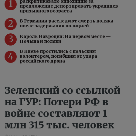
1
раскритиковало оппозицию за
предложение депортировать украинцев
призывного возраста
2
В Германии расследуют смерть поляка
после задержания полицией
3
Кароль Навроцки: На первом месте —
Польша и поляки
В Киеве простились с польским
4
волонтером, погибшим от удара
российского дрона
Зеленский со ссылкой
на ГУР: Потери РФ в
войне составляют 1
млн 315 тыс. человек