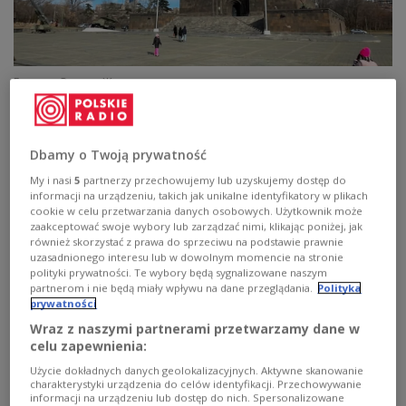
Ереван
Эдуард Жолуд
7 июня Армения будет голосовать не только
за новый парламент, но и за модель своего
Dbamy o Twoją prywatność
будущего — продолжать курс на сближение с
My i nasi
5
partnerzy przechowujemy lub uzyskujemy dostęp do
Европой и США или снова вернуться в орбиту
informacji na urządzeniu, takich jak unikalne identyfikatory w plikach
Кремля.
cookie w celu przetwarzania danych osobowych. Użytkownik może
zaakceptować swoje wybory lub zarządzać nimi, klikając poniżej, jak
również skorzystać z prawa do sprzeciwu na podstawie prawnie
uzasadnionego interesu lub w dowolnym momencie na stronie
Последний месяц предвыборной кампании
polityki prywatności. Te wybory będą sygnalizowane naszym
проходил под знаком растущего давления со
partnerom i nie będą miały wpływu na dane przeglądania.
Polityka
prywatności
стороны Москвы — экономического,
Wraz z naszymi partnerami przetwarzamy dane w
политического и информационного. Кремль
celu zapewnienia:
действует в привычной логике: не только
Użycie dokładnych danych geolokalizacyjnych. Aktywne skanowanie
через ультиматумы, но и через рычаги
charakterystyki urządzenia do celów identyfikacji. Przechowywanie
зависимости. Один из главных — энергетика.
informacji na urządzeniu lub dostęp do nich. Spersonalizowane