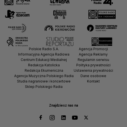
Polskie Radio S.A.
Agencja Promocji
Informacyjna Agencja Radiowa
Agencja Reklamy
Centrum Edukacji Medialnej
Regulamin serwisu
Redakcja Katolicka
Polityka prywatności
Redakcja Ekumeniczna
Ustawienia prywatności
Agencja Muzyczna Polskiego Radia
Dane osobowe
Studia nagraniowe i koncertowe
Kontakt
Sklep Polskiego Radia
Znajdziesz nas na