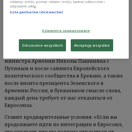
reklamy i treści, pomiar reklam i treści, badnie odbiorców i
И не только это, говорит Степан Григорян,
ulepszanie usług.
руководитель Армянского аналитического
Lista partnerów (dostawców)
центра по глобализации и региональному
сотрудничеству.
Ustawienia zaawansowane
Конечно, общая стратегия
—
сделать все,
Odrzucenie wszystkich
Akceptuję wszystkie
чтобы Армения не ориентировалась на
евроинтеграцию. После встречи премьер-
министра Армении Николы Пашиняна с
Путиным и после саммита Европейского
политического сообщества в Ереване, а также
после визита президента Зеленского в
Армению Россия, в буквальном смысле слова,
каждый день требует от нас отказаться от
Евросоюза.
Ставит предварительные условия: «Если вы
продолжаете идти по интеграции в Евросоюз,
это означает, что вы должны отказаться от