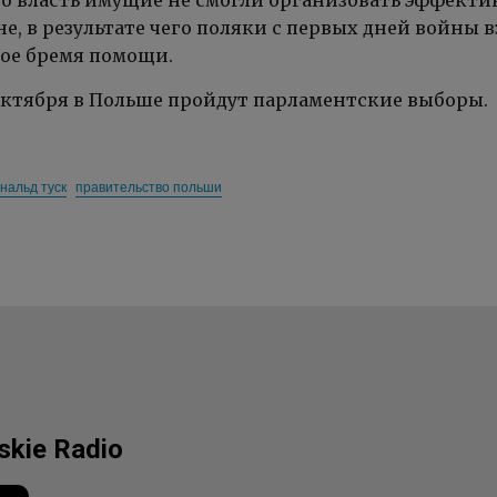
то власть имущие не смогли организовать эффект
е, в результате чего поляки с первых дней войны 
ное бремя помощи.
октября в Польше пройдут парламентские выборы.
нальд туск
правительство польши
lskie Radio