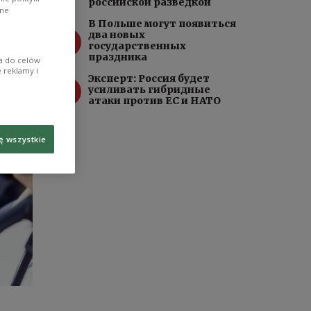
российской разведкой
ane
В Польше могут появиться
3
два новых
государственных
праздника
ia do celów
 reklamy i
Эксперт: Россия будет
4
усиливать гибридные
атаки против ЕС и НАТО
ę wszystkie