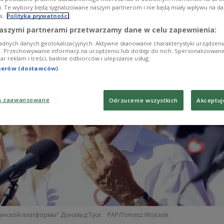
i. Te wybory będą sygnalizowane naszym partnerom i nie będą miały wpływu na d
a.
Polityka prywatności
aszymi partnerami przetwarzamy dane w celu zapewnienia:
adnych danych geolokalizacyjnych. Aktywne skanowanie charakterystyki urządzen
ji. Przechowywanie informacji na urządzeniu lub dostęp do nich. Spersonalizowane
iar reklam i treści, badnie odbiorców i ulepszanie usług.
tnerów (dostawców)
a zaawansowane
Odrzucenie wszystkich
Akceptuj
анской платформы" Дональд Туск
PAP/Tomasz Wojtasik