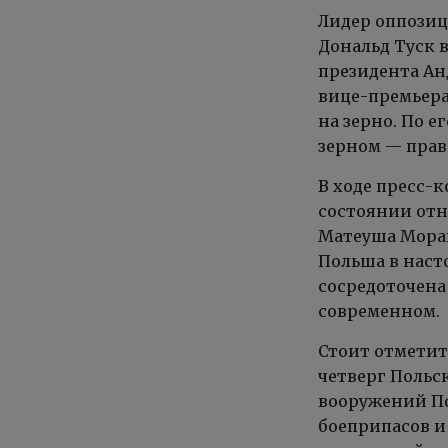
Лидер оппозиц
Дональд Туск 
президента Ан
вице-премьера
на зерно. По е
зерном — прав
В ходе пресс-
состоянии отн
Матеуша Мораве
Польша в наст
сосредоточена
современном.
Стоит отметит
четверг Польск
вооружений По
боеприпасов и