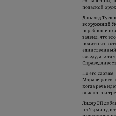
соглашений, в
польской оруж
Дональд Туск 
вооружений Ук
переброшено з
заявил, что э
политики в от
единственный 
соседу, а когд
Справедливости
По его словам
Моравецкого, 
когда речь иде
опасного и тр
Лидер ГП доба
на Украину, в