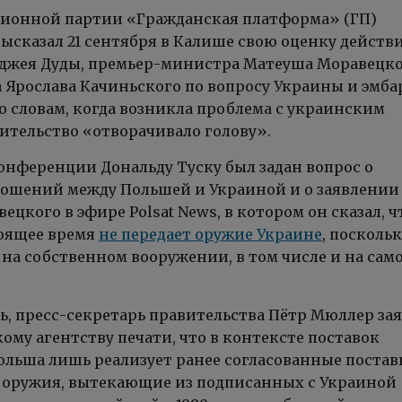
ионной партии «Гражданская платформа» (ГП)
высказал 21 сентября в Калише свою оценку действ
джея Дуды, премьер-министра Матеуша Моравецко
 Ярослава Качиньского по вопросу Украины и эмба
го словам, когда возникла проблема с украинским
ительство «отворачивало голову».
конференции Дональду Туску был задан вопрос о
ошений между Польшей и Украиной и о заявлении
цкого в эфире Polsat News, в котором он сказал, ч
оящее время
не передает оружие Украине
, посколь
 на собственном вооружении, в том числе и на сам
ь, пресс-секретарь правительства Пётр Мюллер зая
ому агентству печати, что в контексте поставок
льша лишь реализует ранее согласованные постав
 оружия, вытекающие из подписанных с Украиной