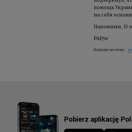
подчеркнул, ч
помощь Украин
на себя основ
Напомним, 15 
PAP/w
до
Больше на тему:
Pobierz aplikację Po