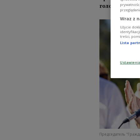
prywatnośc
голову».
przeglądani
Wraz z n
Użycie dokł
identyfikac
treści, pom
Lista par
Ustawieni
Председатель "Гражд