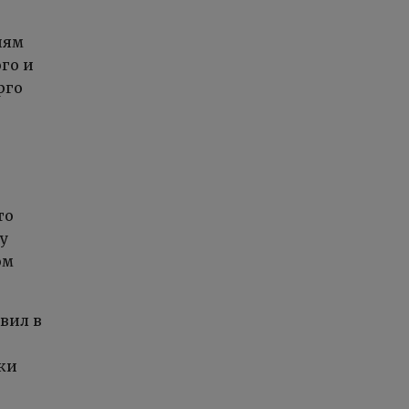
иям
го и
рго
то
ку
ом
вил в
ки