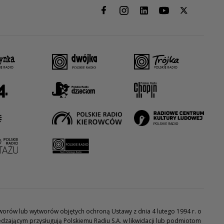
utworów lub wytworów objętych ochroną Ustawy z dnia 4 lutego 1994 r. o
dzającym przysługują Polskiemu Radiu S.A. w likwidacji lub podmiotom