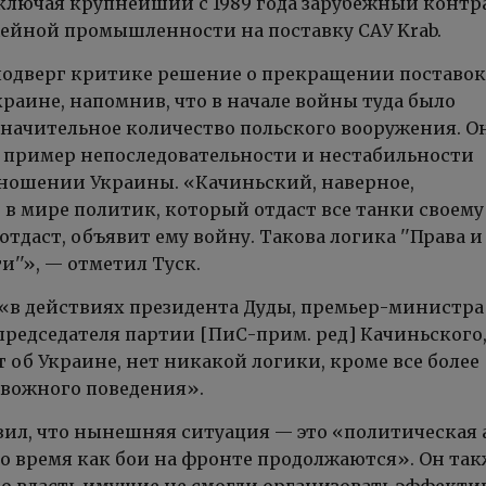
ключая крупнейший с 1989 года зарубежный контр
ейной промышленности на поставку САУ Krab.
подверг критике решение о прекращении поставок
раине, напомнив, что в начале войны туда было
начительное количество польского вооружения. О
то пример непоследовательности и нестабильности
ношении Украины. «Качиньский, наверное,
в мире политик, который отдаст все танки своему
а отдаст, объявит ему войну. Такова логика ''Права и
''», — отметил Туск.
, «в действиях президента Дуды, премьер-министра
председателя партии [ПиС-прим. ред] Качиньского
т об Украине, нет никакой логики, кроме все более
евожного поведения».
вил, что нынешняя ситуация — это «политическая 
 то время как бои на фронте продолжаются». Он та