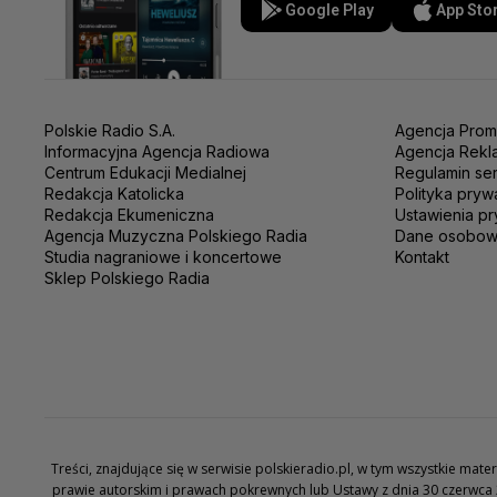
Google Play
App Sto
Polskie Radio S.A.
Agencja Prom
Informacyjna Agencja Radiowa
Agencja Rekl
Centrum Edukacji Medialnej
Regulamin se
Redakcja Katolicka
Polityka pryw
Redakcja Ekumeniczna
Ustawienia pr
Agencja Muzyczna Polskiego Radia
Dane osobo
Studia nagraniowe i koncertowe
Kontakt
Sklep Polskiego Radia
Treści, znajdujące się w serwisie polskieradio.pl, w tym wszystkie ma
prawie autorskim i prawach pokrewnych lub Ustawy z dnia 30 czerwca 