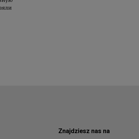
ивную
взяли
Znajdziesz nas na