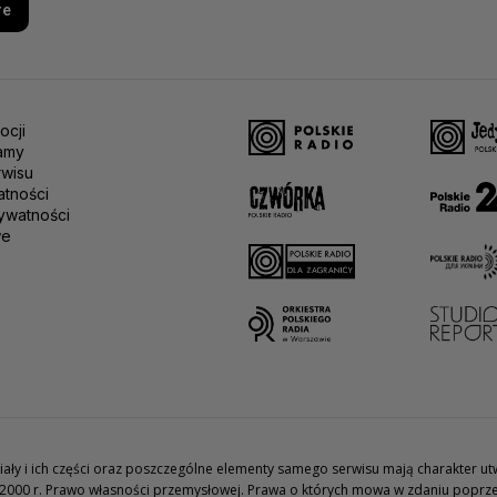
re
ocji
amy
rwisu
atności
ywatności
we
teriały i ich części oraz poszczególne elementy samego serwisu mają charakter 
2000 r. Prawo własności przemysłowej. Prawa o których mowa w zdaniu poprze