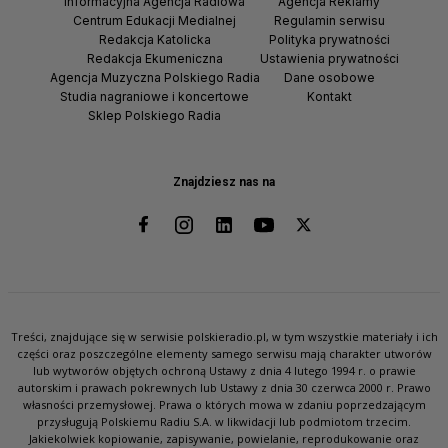
Informacyjna Agencja Radiowa
Agencja Reklamy
Centrum Edukacji Medialnej
Regulamin serwisu
Redakcja Katolicka
Polityka prywatności
Redakcja Ekumeniczna
Ustawienia prywatności
Agencja Muzyczna Polskiego Radia
Dane osobowe
Studia nagraniowe i koncertowe
Kontakt
Sklep Polskiego Radia
Znajdziesz nas na
Treści, znajdujące się w serwisie polskieradio.pl, w tym wszystkie materiały i ich
części oraz poszczególne elementy samego serwisu mają charakter utworów
lub wytworów objętych ochroną Ustawy z dnia 4 lutego 1994 r. o prawie
autorskim i prawach pokrewnych lub Ustawy z dnia 30 czerwca 2000 r. Prawo
własności przemysłowej. Prawa o których mowa w zdaniu poprzedzającym
przysługują Polskiemu Radiu S.A. w likwidacji lub podmiotom trzecim.
Jakiekolwiek kopiowanie, zapisywanie, powielanie, reprodukowanie oraz