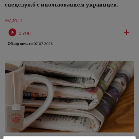
спецслужб с ипользованием украинцев.
1
АУДИО


05'00
Обзор печати 07.07.2026
Иллюстрация.
Источник: pixabay.com