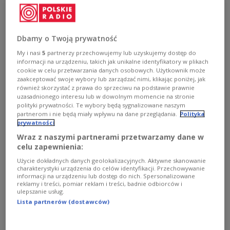
Президент Польши Кароль Навроцки, министр
национальной обороны Владыслав Косиняк-
Dbamy o Twoją prywatność
Камыш и министр иностранных дел Радослав
My i nasi
5
partnerzy przechowujemy lub uzyskujemy dostęp do
Сикорски представляют страну на саммите
informacji na urządzeniu, takich jak unikalne identyfikatory w plikach
НАТО, который во вторник открылся в Анкаре.
cookie w celu przetwarzania danych osobowych. Użytkownik może
zaakceptować swoje wybory lub zarządzać nimi, klikając poniżej, jak
Главные задачи польской делегации —
również skorzystać z prawa do sprzeciwu na podstawie prawnie
подтвердить единство альянса, укрепить
uzasadnionego interesu lub w dowolnym momencie na stronie
polityki prywatności. Te wybory będą sygnalizowane naszym
ответственность европейских союзников за
partnerom i nie będą miały wpływu na dane przeglądania.
Polityka
безопасность континента и продолжить
prywatności
поддержку Украины.
Wraz z naszymi partnerami przetwarzamy dane w
celu zapewnienia:
Użycie dokładnych danych geolokalizacyjnych. Aktywne skanowanie
Накануне саммита Владыслав Косиняк-Камыш
charakterystyki urządzenia do celów identyfikacji. Przechowywanie
informacji na urządzeniu lub dostęp do nich. Spersonalizowane
и Радослав Сикорски на совместной пресс-
reklamy i treści, pomiar reklam i treści, badnie odbiorców i
конференции заявили, что ключевой целью
ulepszanie usług.
Lista partnerów (dostawców)
встречи станет демонстрация сплоченности
НАТО. Глава польской дипломатии сообщил,
что Совет министров утвердил официальную