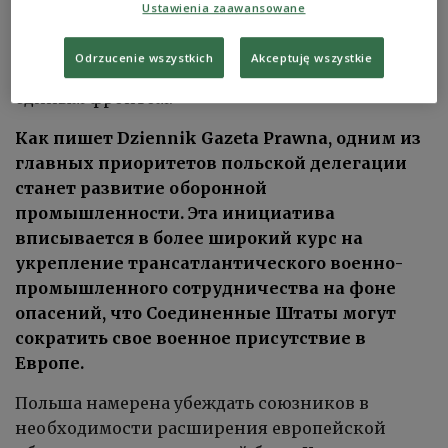
Ustawienia zaawansowane
позицию Польши и передал ее президенту. По
словам Сикорского, в вопросах безопасности
Odrzucenie wszystkich
Akceptuję wszystkie
все политические силы страны выступают
единым фронтом.
Как пишет Dziennik Gazeta Prawna, одним из
главных приоритетов польской делегации
станет развитие оборонной
промышленности. Эта инициатива
вписывается в более широкий курс на
укрепление трансатлантического военно-
промышленного сотрудничества на фоне
опасений, что Соединенные Штаты могут
сократить свое военное присутствие в
Европе.
Польша намерена убеждать союзников в
необходимости расширения европейской