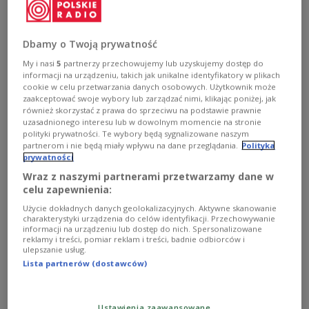
Института национальной памяти Польши.
Dbamy o Twoją prywatność
My i nasi
5
partnerzy przechowujemy lub uzyskujemy dostęp do
informacji na urządzeniu, takich jak unikalne identyfikatory w plikach
cookie w celu przetwarzania danych osobowych. Użytkownik może
zaakceptować swoje wybory lub zarządzać nimi, klikając poniżej, jak
również skorzystać z prawa do sprzeciwu na podstawie prawnie
uzasadnionego interesu lub w dowolnym momencie na stronie
polityki prywatności. Te wybory będą sygnalizowane naszym
partnerom i nie będą miały wpływu na dane przeglądania.
Polityka
prywatności
Wraz z naszymi partnerami przetwarzamy dane w
celu zapewnienia:
Użycie dokładnych danych geolokalizacyjnych. Aktywne skanowanie
charakterystyki urządzenia do celów identyfikacji. Przechowywanie
informacji na urządzeniu lub dostęp do nich. Spersonalizowane
reklamy i treści, pomiar reklam i treści, badnie odbiorców i
ulepszanie usług.
Lista partnerów (dostawców)
Ustawienia zaawansowane