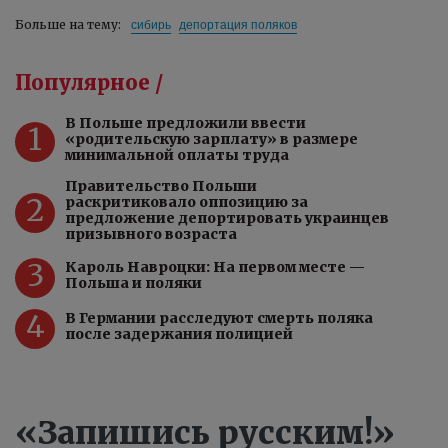
сибирь
депортация поляков
Больше на тему:
Популярное /
В Польше предложили ввести
1
«родительскую зарплату» в размере
минимальной оплаты труда
Правительство Польши
2
раскритиковало оппозицию за
предложение депортировать украинцев
призывного возраста
3
Кароль Навроцки: На первом месте —
Польша и поляки
4
В Германии расследуют смерть поляка
после задержания полицией
«Запишись русским!»