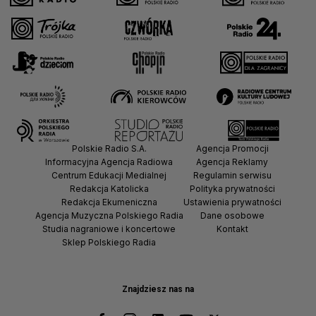
Polskie Radio S.A.
Agencja Promocji
Informacyjna Agencja Radiowa
Agencja Reklamy
Centrum Edukacji Medialnej
Regulamin serwisu
Redakcja Katolicka
Polityka prywatności
Redakcja Ekumeniczna
Ustawienia prywatności
Agencja Muzyczna Polskiego Radia
Dane osobowe
Studia nagraniowe i koncertowe
Kontakt
Sklep Polskiego Radia
Znajdziesz nas na