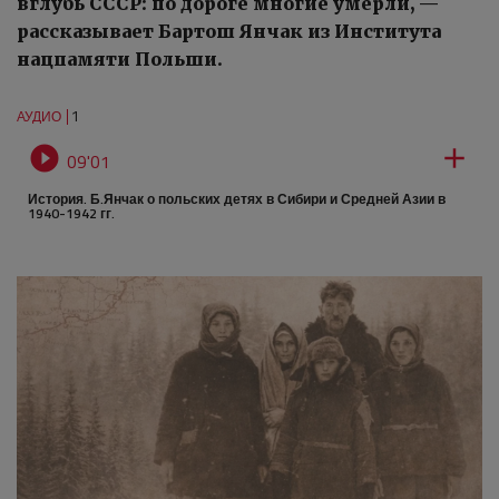
вглубь СССР: по дороге многие умерли, —
рассказывает Бартош Янчак из Института
нацпамяти Польши.
1
АУДИО


09'01
История. Б.Янчак о польских детях в Сибири и Средней Азии в
1940-1942 гг.