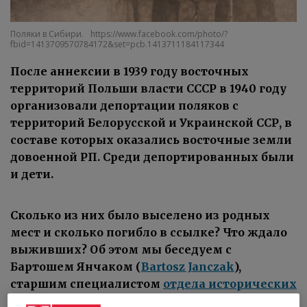
Поляки в Сибири.
https://www.facebook.com/photo/?
fbid=1413709570784172&set=pcb.1413711184117344
После аннексии в 1939 году восточных
территорий Польши власти СССР в 1940 году
организовали депортации поляков с
территорий Белорусской и Украинской ССР, в
составе которых оказались восточные земли
довоенной РП. Среди депортированных были
и дети.
Сколько из них было выселено из родных
мест и сколько погибло в ссылке? Что ждало
выживших? Об этом мы беседуем с
Бартошем Янчаком (
Bartosz
Janczak
),
старшим специалистом
отдела исторических
исследований лодзинского филиала