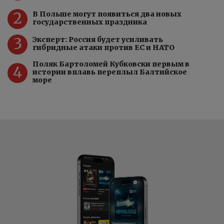
2
В Польше могут появиться два новых
государственных праздника
3
Эксперт: Россия будет усиливать
гибридные атаки против ЕС и НАТО
Поляк Бартоломей Кубковски первым в
4
истории вплавь переплыл Балтийское
море