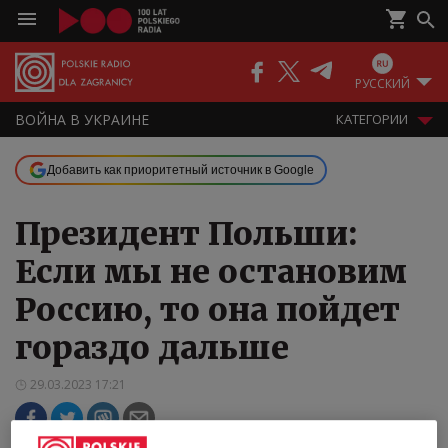
РУССКИЙ
ВОЙНА В УКРАИНЕ
КАТЕГОРИИ
Добавить как приоритетный источник в Google
Президент Польши:
Если мы не остановим
Россию, то она пойдет
гораздо дальше
29.03.2023 17:21