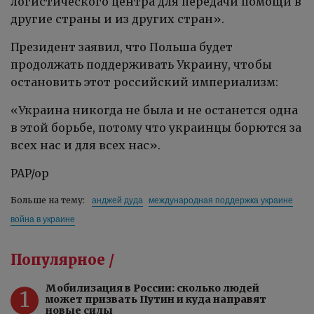
логистического центра для передачи помощи в
другие страны и из других стран».
Президент заявил, что Польша будет
продолжать поддерживать Украину, чтобы
остановить этот российский империализм:
«Украина никогда не была и не останется одна
в этой борьбе, потому что украинцы борются за
всех нас и для всех нас».
PAP/op
анджей дуда
международная поддержка украине
Больше на тему:
война в украине
Популярное /
Мобилизация в России: сколько людей
1
может призвать Путин и куда направят
новые силы