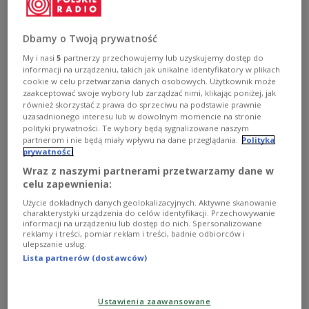
Президент заявил, что Польша будет
продолжать поддерживать Украину, чтобы
Dbamy o Twoją prywatność
остановить российский империализм.
My i nasi
5
partnerzy przechowujemy lub uzyskujemy dostęp do
informacji na urządzeniu, takich jak unikalne identyfikatory w plikach
cookie w celu przetwarzania danych osobowych. Użytkownik może
zaakceptować swoje wybory lub zarządzać nimi, klikając poniżej, jak
również skorzystać z prawa do sprzeciwu na podstawie prawnie
uzasadnionego interesu lub w dowolnym momencie na stronie
polityki prywatności. Te wybory będą sygnalizowane naszym
partnerom i nie będą miały wpływu na dane przeglądania.
Polityka
prywatności
Wraz z naszymi partnerami przetwarzamy dane w
celu zapewnienia:
Użycie dokładnych danych geolokalizacyjnych. Aktywne skanowanie
charakterystyki urządzenia do celów identyfikacji. Przechowywanie
informacji na urządzeniu lub dostęp do nich. Spersonalizowane
reklamy i treści, pomiar reklam i treści, badnie odbiorców i
ulepszanie usług.
Иллюстративное фото
Фото:
Lista partnerów (dostawców)
https://twitter.com/GlavTW/status/1639099563335376902/photo/1
29 марта президент Польши Анджей Дуда
Ustawienia zaawansowane
дистанционно принимая участие во втором