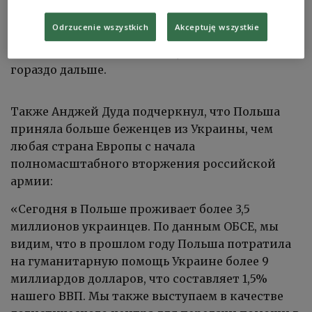
саммите «За демократию», организованном
Odrzucenie wszystkich
Akceptuję wszystkie
президентом США Джо Байденом, заявил, что
если не остановить Россию, то она пойдет
гораздо дальше.
Также Анджей Дуда подчеркнул, что Польша
приняла больше беженцев из Украины, чем
любая страна Европы с начала
полномасштабного вторжения российской
армии:
«Сегодня в Польше проживает более 3,5
миллионов украинцев. По данным ОБСЕ, мы
видим, что в прошлом году Польша потратила
на гуманитарную помощь Украине более 9
миллиардов долларов, что составляет 1,5%
нашего ВВП. Мы также выступаем в качестве