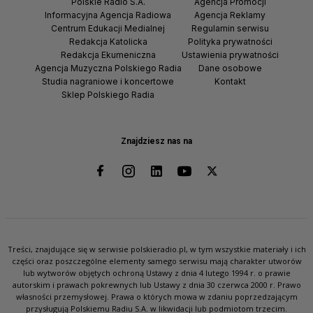
Polskie Radio S.A.
Agencja Promocji
Informacyjna Agencja Radiowa
Agencja Reklamy
Centrum Edukacji Medialnej
Regulamin serwisu
Redakcja Katolicka
Polityka prywatności
Redakcja Ekumeniczna
Ustawienia prywatności
Agencja Muzyczna Polskiego Radia
Dane osobowe
Studia nagraniowe i koncertowe
Kontakt
Sklep Polskiego Radia
Znajdziesz nas na
Treści, znajdujące się w serwisie polskieradio.pl, w tym wszystkie materiały i ich
części oraz poszczególne elementy samego serwisu mają charakter utworów
lub wytworów objętych ochroną Ustawy z dnia 4 lutego 1994 r. o prawie
autorskim i prawach pokrewnych lub Ustawy z dnia 30 czerwca 2000 r. Prawo
własności przemysłowej. Prawa o których mowa w zdaniu poprzedzającym
przysługują Polskiemu Radiu S.A. w likwidacji lub podmiotom trzecim.