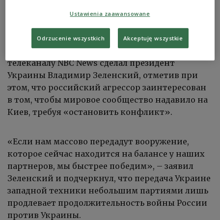
ЗАЭС
https://twitter.com/real_sight/status/1557846281871011840
Ustawienia zaawansowane
Россия намерена взорвать Запорожскую АЭС
для дестабилизации ситуации в Украине. Такое
Odrzucenie wszystkich
Akceptuję wszystkie
заявление в интервью американскому
телеканалу NBC News сделал президент
Украины Владимир Зеленский, отметив при
этом, что российский агрессор заинтересован
в том, чтобы мировое сообщество надавило на
Киев, требуя «остановить конфликт».
«Если нам массово передадут вооружение,
которое сейчас находится на балансе у наших
партнеров, мы быстрее победим», – заявил
Зеленский и подчеркнул, что передача Украине
западной техники небольшим партиями лишь
продлевает продолжительность войны России
против Украины.