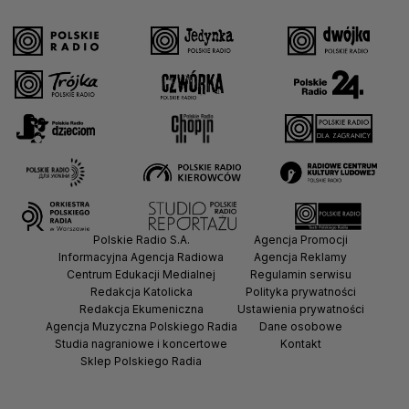
Polskie Radio S.A.
Agencja Promocji
Informacyjna Agencja Radiowa
Agencja Reklamy
Centrum Edukacji Medialnej
Regulamin serwisu
Redakcja Katolicka
Polityka prywatności
Redakcja Ekumeniczna
Ustawienia prywatności
Agencja Muzyczna Polskiego Radia
Dane osobowe
Studia nagraniowe i koncertowe
Kontakt
Sklep Polskiego Radia