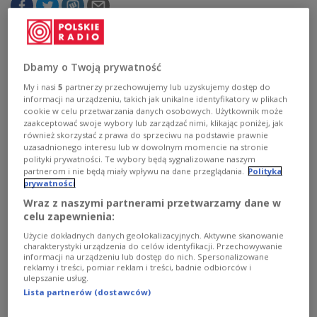
По состоянию на 14 июня 2023 года
сообщалось, что ситуация на ЗАЭС становится
Dbamy o Twoją prywatność
все более опасной. По указанию Москвы на
My i nasi
5
partnerzy przechowujemy lub uzyskujemy dostęp do
станции нет автоматического мониторинга
informacji na urządzeniu, takich jak unikalne identyfikatory w plikach
уровня радиации.
cookie w celu przetwarzania danych osobowych. Użytkownik może
zaakceptować swoje wybory lub zarządzać nimi, klikając poniżej, jak
również skorzystać z prawa do sprzeciwu na podstawie prawnie
uzasadnionego interesu lub w dowolnym momencie na stronie
polityki prywatności. Te wybory będą sygnalizowane naszym
partnerom i nie będą miały wpływu na dane przeglądania.
Polityka
prywatności
Wraz z naszymi partnerami przetwarzamy dane w
celu zapewnienia:
Użycie dokładnych danych geolokalizacyjnych. Aktywne skanowanie
charakterystyki urządzenia do celów identyfikacji. Przechowywanie
informacji na urządzeniu lub dostęp do nich. Spersonalizowane
reklamy i treści, pomiar reklam i treści, badnie odbiorców i
ulepszanie usług.
Lista partnerów (dostawców)
Российские оккупанты на