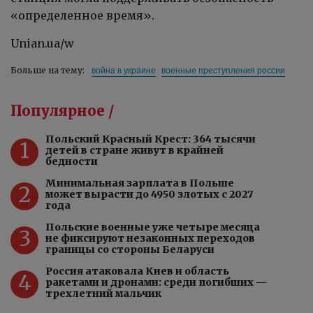
«определенное время».
Unian.ua/w
война в украине
военные преступления россии
Больше на тему:
Популярное /
Польский Красный Крест: 364 тысячи
1
детей в стране живут в крайней
бедности
Минимальная зарплата в Польше
2
может вырасти до 4950 злотых с 2027
года
Польские военные уже четыре месяца
3
не фиксируют незаконных переходов
границы со стороны Беларуси
Россия атаковала Киев и область
4
ракетами и дронами: среди погибших —
трехлетний мальчик