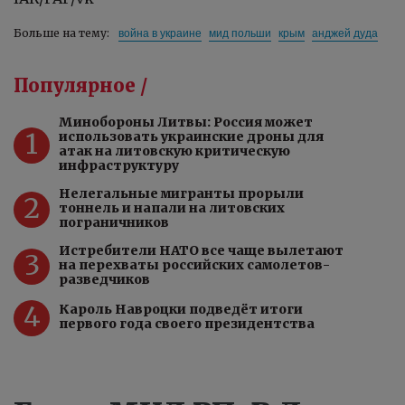
война в украине
мид польши
крым
анджей дуда
Больше на тему:
Популярное /
Минобороны Литвы: Россия может
1
использовать украинские дроны для
атак на литовскую критическую
инфраструктуру
Нелегальные мигранты прорыли
2
тоннель и напали на литовских
пограничников
Истребители НАТО все чаще вылетают
3
на перехваты российских самолетов-
разведчиков
4
Кароль Навроцки подведёт итоги
первого года своего президентства