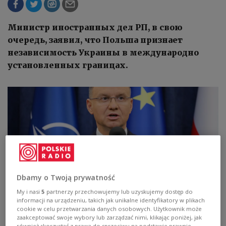
Министр иностранных дел РП, в свою
очередь, заявил, что Польша признает
независимость Украины в международно
установленных границах.
Dbamy o Twoją prywatność
My i nasi
5
partnerzy przechowujemy lub uzyskujemy dostęp do
informacji na urządzeniu, takich jak unikalne identyfikatory w plikach
cookie w celu przetwarzania danych osobowych. Użytkownik może
Президент Польши Анджей Дуда.
PAP/Paweł Supernak
zaakceptować swoje wybory lub zarządzać nimi, klikając poniżej, jak
również skorzystać z prawa do sprzeciwu na podstawie prawnie