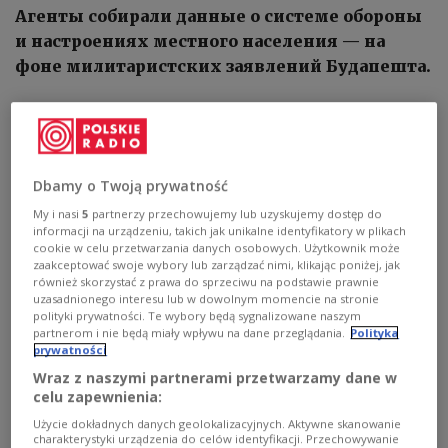
Агенты собирали данные о системе обороны
и настроениях местного населения — на
фоне милитаристских заявлений Будапешта.
Dbamy o Twoją prywatność
My i nasi
5
partnerzy przechowujemy lub uzyskujemy dostęp do
informacji na urządzeniu, takich jak unikalne identyfikatory w plikach
cookie w celu przetwarzania danych osobowych. Użytkownik może
zaakceptować swoje wybory lub zarządzać nimi, klikając poniżej, jak
również skorzystać z prawa do sprzeciwu na podstawie prawnie
uzasadnionego interesu lub w dowolnym momencie na stronie
polityki prywatności. Te wybory będą sygnalizowane naszym
partnerom i nie będą miały wpływu na dane przeglądania.
Polityka
prywatności
Иллюстративное фото
Фото:
Wraz z naszymi partnerami przetwarzamy dane w
https://x.com/ServiceSsu/status/1883092378451644756/photo/1
celu zapewnienia:
Служба безопасности Украины сообщила о
Użycie dokładnych danych geolokalizacyjnych. Aktywne skanowanie
charakterystyki urządzenia do celów identyfikacji. Przechowywanie