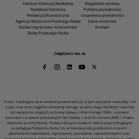
Centrum Edukacji Medialnej
Regulamin serwisu
Redakcja Katolicka
Polityka prywatności
Redakcja Ekumeniczna
Ustawienia prywatności
Agencja Muzyczna Polskiego Radia
Dane osobowe
Studia nagraniowe i koncertowe
Kontakt
Sklep Polskiego Radia
Znajdziesz nas na
Treści, znajdujące się w serwisie polskieradio.pl, w tym wszystkie materiały i ich
części oraz poszczególne elementy samego serwisu mają charakter utworów
lub wytworów objętych ochroną Ustawy z dnia 4 lutego 1994 r. o prawie
autorskim i prawach pokrewnych lub Ustawy z dnia 30 czerwca 2000 r. Prawo
własności przemysłowej. Prawa o których mowa w zdaniu poprzedzającym
przysługują Polskiemu Radiu S.A. w likwidacji lub podmiotom trzecim.
Jakiekolwiek kopiowanie, zapisywanie, powielanie, reprodukowanie oraz
rozpowszechnianie materiałów zamieszczonych w serwisie, zarówno w części,