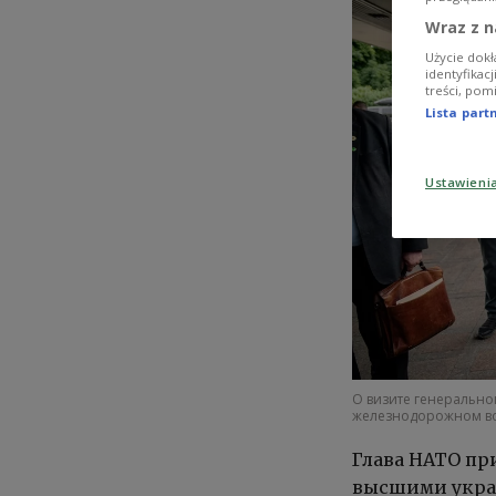
Wraz z n
Użycie dokł
identyfikac
treści, pom
Lista par
Ustawieni
О визите генерально
железнодорожном во
Глава НАТО пр
высшими украи