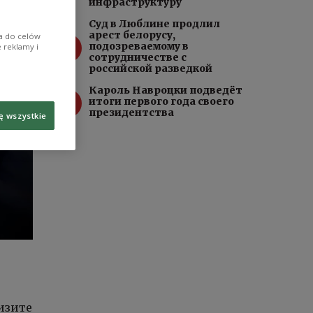
инфраструктуру
Суд в Люблине продлил
арест белорусу,
ia do celów
3
подозреваемому в
 reklamy i
сотрудничестве с
российской разведкой
Кароль Навроцки подведёт
4
итоги первого года своего
президентства
ę wszystkie
м
изите