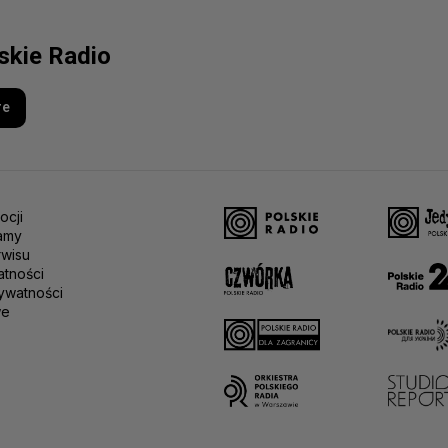
lskie Radio
re
ocji
amy
rwisu
atności
ywatności
we