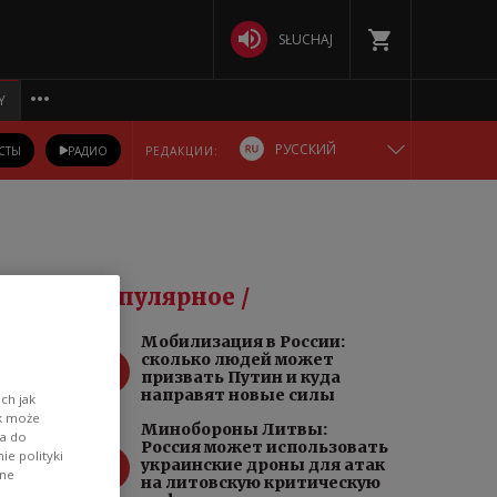
SŁUCHAJ
Y
РУССКИЙ
СТЫ
РАДИО
РЕДАКЦИИ:
ENGLISH
POLSKA
Популярное /
DEUTSCH
Мобилизация в России:
1
сколько людей может
БЕЛАРУСКАЯ
призвать Путин и куда
направят новые силы
ch jak
ik może
ютте
УКРАЇНСЬКА
Минобороны Литвы:
wa do
ечи.
Россия может использовать
2
e polityki
украинские дроны для атак
ane
на литовскую критическую