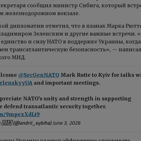
секретаря сообщил министр Сибига, который встр
ом железнодорожном вокзале.
кой дипломатии отметил, что в планах Марка Рютт
Владимиром Зеленским и другие важные встречи. 
 единство и силу НАТО в поддержке Украины, когд
ем трансатлантическую безопасность», — написа
кого МИД.
welcome
@SecGenNATO
Mark Rutte to Kyiv for talks w
elenskyyUA
and important meetings.
preciate NATO’s unity and strength in supporting
 defend transatlantic security together.
com/9mpexXdLt9
 🇺🇦 (@andrii_sybiha)
June 3, 2026
есяцы Украине удается эффективно сдерживать