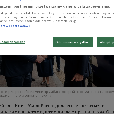
aszymi partnerami przetwarzamy dane w celu zapewnienia:
adnych danych geolokalizacyjnych. Aktywne skanowanie charakterystyki urządzen
ji. Przechowywanie informacji na urządzeniu lub dostęp do nich. Spersonalizowane
iar reklam i treści, badnie odbiorców i ulepszanie usług.
tnerów (dostawców)
a zaawansowane
Odrzucenie wszystkich
Akceptuj
го секретаря сообщил министр Сибига, который встретил его на киевско
кзале.
Фото: x.com/andrii_sybiha
ибыл в Киев. Марк Рютте должен встретиться с
нскими властями, в том числе с президентом. О в