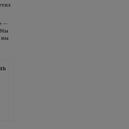
етил
е —
«Мы
а мы
л
ith