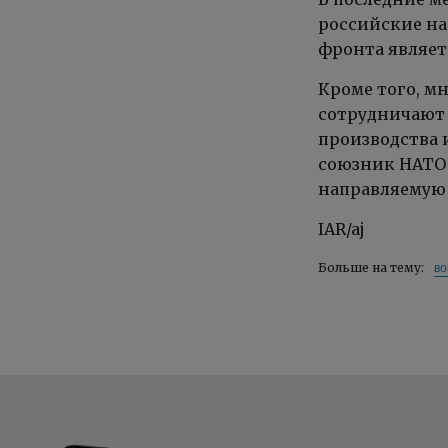
российские на
фронта являет
Кроме того, м
сотрудничают 
производства 
союзник НАТО
направляемую 
IAR/aj
во
Больше на тему: