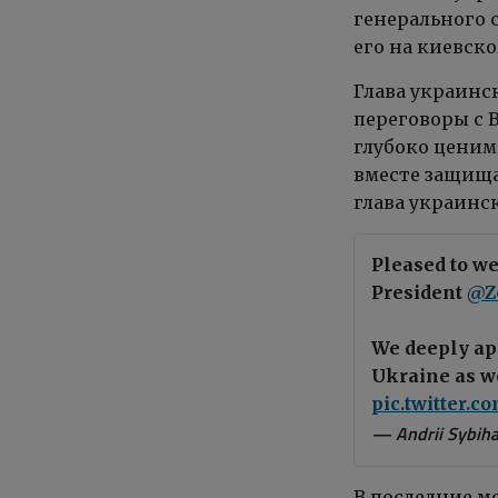
генерального 
его на киевск
Глава украинс
переговоры с 
глубоко ценим
вместе защища
глава украинс
Pleased to 
President
@Z
We deeply ap
Ukraine as we
pic.twitter.
— Andrii Sybiha
В последние м