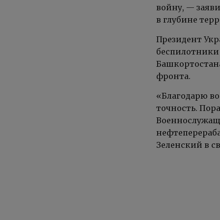
войну, — заяв
в глубине тер
Президент Укр
беспилотники 
Башкортостана
фронта.
«Благодарю во
точность. Пор
Военнослужащ
нефтеперераба
Зеленский в св