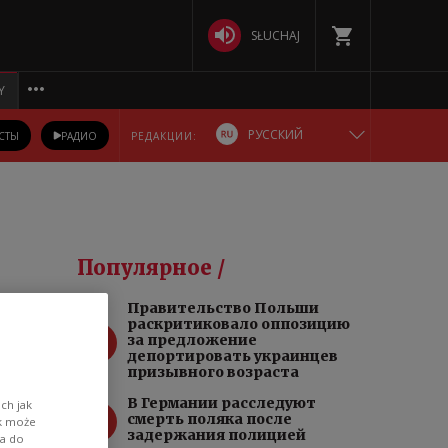
SŁUCHAJ
Y
РУССКИЙ
СТЫ
РАДИО
РЕДАКЦИИ:
ENGLISH
POLSKA
Популярное /
DEUTSCH
Правительство Польши
раскритиковало оппозицию
1
БЕЛАРУСКАЯ
за предложение
депортировать украинцев
призывного возраста
УКРАЇНСЬКА
В Германии расследуют
ch jak
2
смерть поляка после
ik może
задержания полицией
wa do