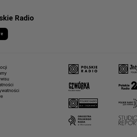
lskie Radio
re
ocji
amy
rwisu
atności
ywatności
we