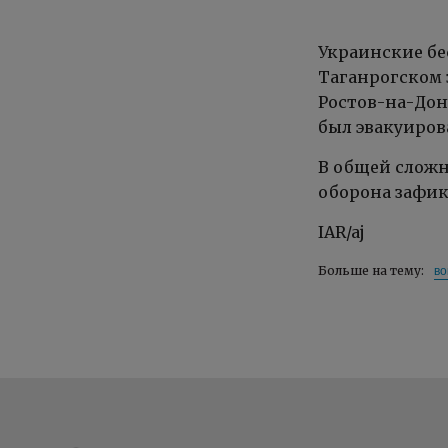
Украинские бе
Таганрогском 
Ростов-на-Дон
был эвакуиров
В общей сложн
оборона зафик
IAR/aj
во
Больше на тему: