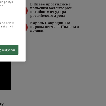
e polityki
В Киеве простились с
ane
3
польским волонтером,
погибшим от удара
российского дрона
Кароль Навроцки: На
ia do celów
4
 reklamy i
первом месте — Польша и
поляки
ę wszystkie
ту