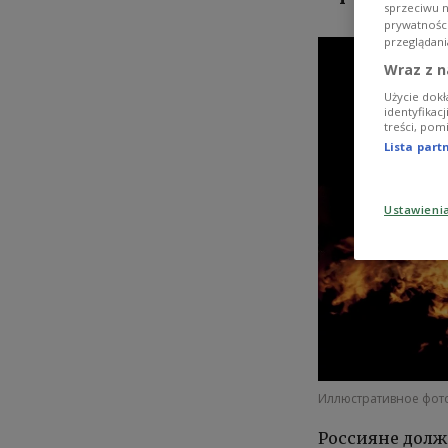
sprzeciwu 
prywatnośc
przeglądani
Wraz z n
Użycie dokł
identyfikac
treści, pom
Lista par
Ustawieni
Иллюстративное фот
Россияне должн