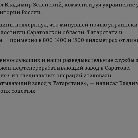
ил Владимир Зеленский, комментируя украинские 
ритории России.
аины подчеркнул, что минувшей ночью украински
достигли Саратовской области, Татарстана и
 — примерно в 800, 1400 и 1500 километрах от ли
еннослужащих и наши разведывательные службы з
ажен нефтеперерабатывающий завод в Саратове.
ие Сил специальных операций атаковали
тывающий завод в Татарстане», — написал Влади
оих соцсетях.