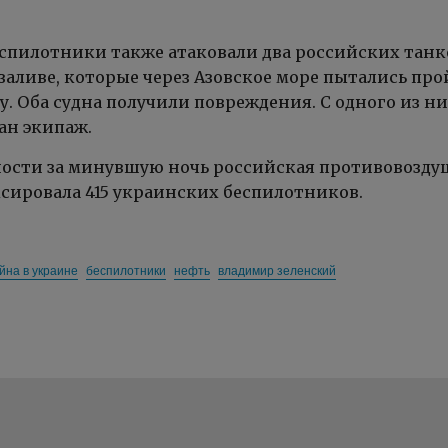
спилотники также атаковали два российских танк
заливе, которые через Азовское море пытались про
у. Оба судна получили повреждения. С одного из н
ан экипаж.
ости за минувшую ночь российская противовозду
сировала 415 украинских беспилотников.
йна в украине
беспилотники
нефть
владимир зеленский