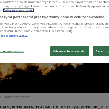
na podstawie prawnie uzasadnionego interesu lub w dowolnym momencie na stroni
i. Te wybory będą sygnalizowane naszym partnerom i nie będą miały wpływu na d
a.
Polityka prywatności
aszymi partnerami przetwarzamy dane w celu zapewnienia:
adnych danych geolokalizacyjnych. Aktywne skanowanie charakterystyki urządzen
ji. Przechowywanie informacji na urządzeniu lub dostęp do nich. Spersonalizowane
iar reklam i treści, badnie odbiorców i ulepszanie usług.
tnerów (dostawców)
a zaawansowane
Odrzucenie wszystkich
Akceptuj
о
Фото: pixabay.com
ы чувствовать, что именно их государство ведет э