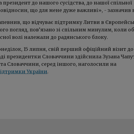
 президент до нашого сусідства, до нашої спільної
овідносин, що для мене дуже важливі», - зазначив в
апевнив, що відчуває підтримку Литви в Європейс
його погляд, пов’язано зі спільним минулим, коли о
асної волі належали до радянського блоку.
онеділок, 15 липня, свій перший офіційний візит до
аді президентки Словаччини здійснила Зузана Чапу
та Словаччини, серед іншого, наголосили на
підтримки України
.