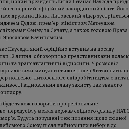
ипня, новий президент Литви Ґітанас Науседа приїде
де його перший офіційний закордонний візит. Його
име дружина Діана. Литовський лідер зустрінеться
нджеєм Дудою, прем’єр-міністром Матеушом
пікерами Сейму та Сенату, а також головою Права 
і Ярославом Качинським.
нас Науседа, який офіційно вступив на посаду
тви 12 липня, обговорить з представниками польсь
нні та трансатлантичні відносини. У розмові з
урналістами минулого тижня лідер Литви наголос
сфер польсько-литовського співробітництва є пита
жливості відновлення плану захисту так званого
коридору.
а буде також говорити про регіональне
во, передусім у межах держав східного флангу НАТО
имор’я. Будуть порушені теж питання щодо східної
пейського Союзу після найновіших виборів до