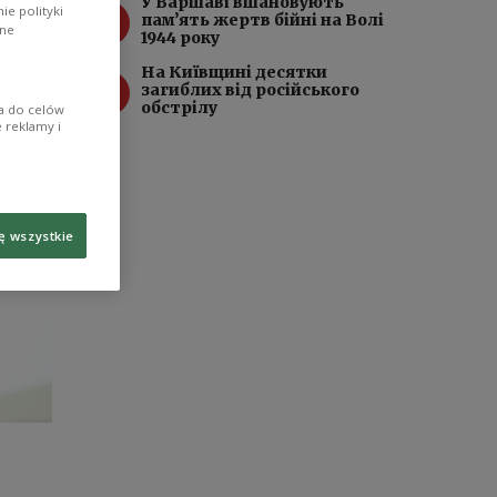
У Варшаві вшановують
3
e polityki
пам’ять жертв бійні на Волі
ane
1944 року
На Київщині десятки
4
загиблих від російського
обстрілу
ia do celów
 reklamy i
ę wszystkie