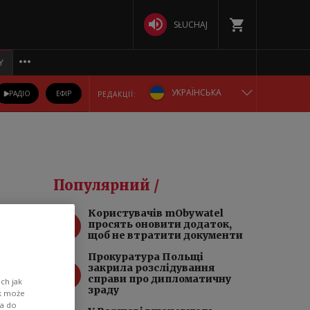
SŁUCHAJ
Y
УКРАЇНСЬКА
РАДІО
ЕФІР
РЕДАКЦІЇ:
ENGLISH
POLSKA
Популярний /
РУССКИЙ
вий
Користувачів mObywatel
1
просять оновити додаток,
БЕЛАРУСКАЯ
щоб не втратити документи
Прокуратура Польщі
2
DEUTSCH
закрила розслідування
справи про дипломатичну
ch jak
нить
зраду
ik może
wa do