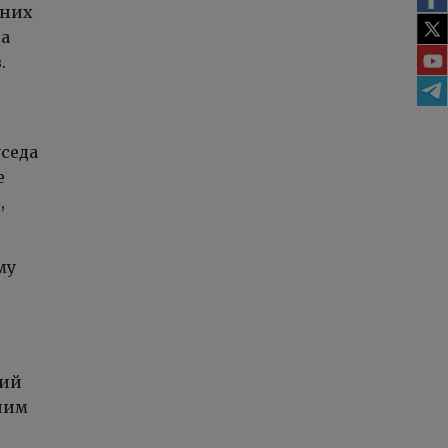
ьних
та
.
уседа
е
,
му
ний
ршим