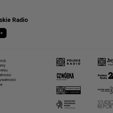
lskie Radio
re
ocji
amy
rwisu
atności
ywatności
we