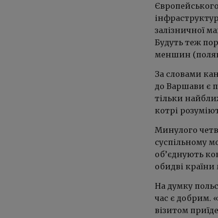
Європейського
інфраструктурн
залізничної ма
Будуть теж по
меншин (полякі
За словами кан
до Варшави є 
тільки найбли
котрі розумію
Минулого четв
суспільному мо
об’єднують кон
обидві країни
На думку поль
час є добрим. 
візитом приїде