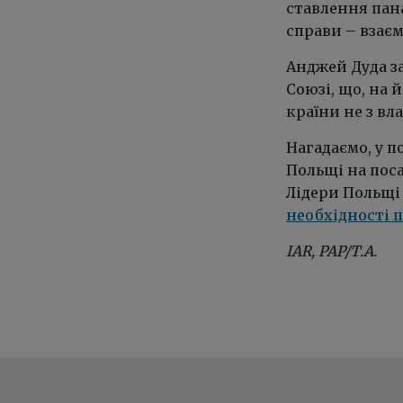
ставлення пана
справи – взаєм
Анджей Дуда з
Союзі, що, на 
країни не з вл
Нагадаємо, у п
Польщі на пос
Лідери Польщі 
необхідності 
IAR, PAP/Т.А.