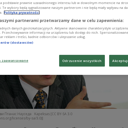
na podstawie prawnie uzasadnionego interesu lub w dowolnym momencie na stroni
i. Te wybory będą sygnalizowane naszym partnerom i nie będą miały wpływu na d
a.
Polityka prywatności
aszymi partnerami przetwarzamy dane w celu zapewnienia:
adnych danych geolokalizacyjnych. Aktywne skanowanie charakterystyki urządzen
ji. Przechowywanie informacji na urządzeniu lub dostęp do nich. Spersonalizowane
iar reklam i treści, badnie odbiorców i ulepszanie usług.
tnerów (dostawców)
a zaawansowane
Odrzucenie wszystkich
Akceptuj
и Ґітанас Науседа
Kapeksas [CC BY-SA 3.0
ns.org/licenses/by-sa/3.0)]