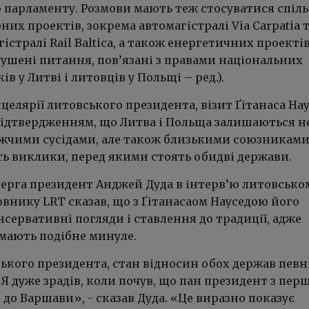
 парламенту. Розмови мають теж стосуватися спіл
их проектів, зокрема автомагістралі Via Carpatia 
гістралі Rail Baltica, а також енергетичних проектів
рушені питання, пов’язані з правами національних
в у Литві і литовців у Польщі – ред.).
целярії литовського президента, візит Ґітанаса На
підтвердженням, що Литва і Польща залишаються н
жчими сусідами, але також близькими союзниками
ть виклики, перед якими стоять обидві держави.
ерга президент Анджей Дуда в інтерв’ю литовсько
внику LRT сказав, що з Ґітанасаом Науседою його
сервативні погляди і ставлення до традиції, адже
 мають подібне минуле.
ського президента, стан відносин обох держав пев
«Я дуже зрадів, коли почув, що пан президент з пе
 до Варшави», - сказав Дуда. «Це виразно показує