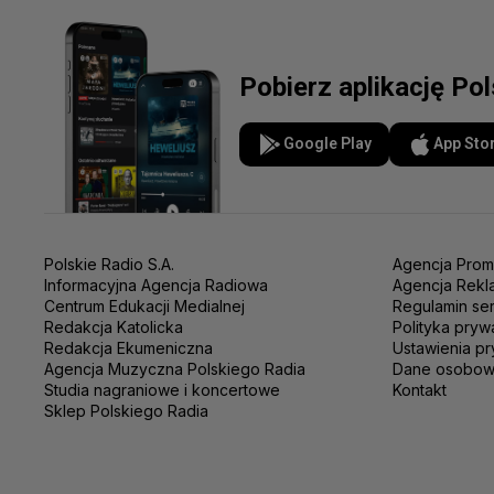
Pobierz aplikację Po
Google Play
App Sto
Polskie Radio S.A.
Agencja Prom
Informacyjna Agencja Radiowa
Agencja Rekl
Centrum Edukacji Medialnej
Regulamin se
Redakcja Katolicka
Polityka pryw
Redakcja Ekumeniczna
Ustawienia pr
Agencja Muzyczna Polskiego Radia
Dane osobo
Studia nagraniowe i koncertowe
Kontakt
Sklep Polskiego Radia