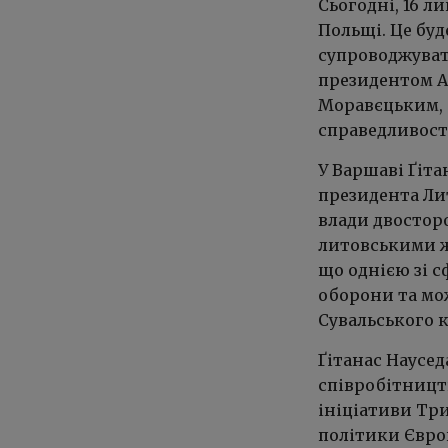
Сьогодні, 16 л
Польщі. Це бу
супроводжуват
президентом А
Моравєцьким, с
справедливост
У Варшаві Ґіта
президента Ли
влади двосторо
литовськими ж
що однією зі 
оборони та мо
Сувальського 
Ґітанас Наусед
співробітницт
ініціативи Тр
політики Євро