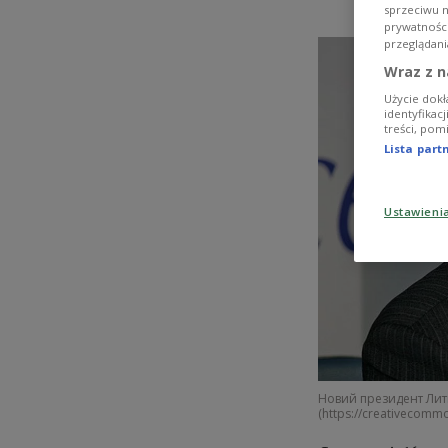
sprzeciwu 
prywatnośc
przeglądani
Wraz z n
Użycie dokł
identyfikac
treści, pom
Lista par
Ustawieni
Новий президент Литв
(https://creativecommo