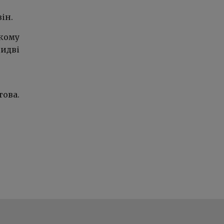
ін.
ькому
бидві
това.