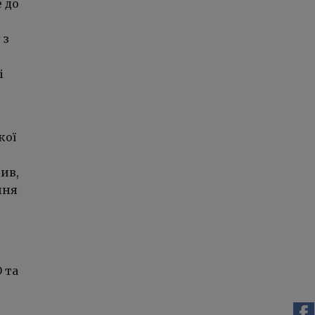
 до
 з
і
кої
ив,
ння
 та