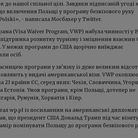
 до нашої спільної цілі. Завдяки підписаній угоді 
до включення Польщі у програму безвізового руху
Polski», - написала Мосбахер у Twitter.
рама (Visa Waiver Program, VWP) набула чинності у 1
 є підтримка розвитку туризму і зміцнення взаємин
. У межах програми до США щорічно виїжджає
лн осіб.
асницею програми у зв’язку із дуже великим відсо
мовляють у видачі американської візи. VWP охоплює
а 23 країни ЄС, серед яких: Чехія, Словаччина, Угор
та Естонія. Умов програми, крім Польщі, дотепер не
арія, Румунія, Хорватія і Кіпр.
ртал wp.pl із посиланням на американські дипломат
ав, що президент США Дональд Трамп під час візиту
амір номінувати Польщу до програми безвізового р