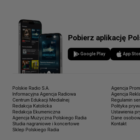
Pobierz aplikację Po
Google Play
App Sto
Polskie Radio S.A.
Agencja Prom
Informacyjna Agencja Radiowa
Agencja Rekl
Centrum Edukacji Medialnej
Regulamin se
Redakcja Katolicka
Polityka pryw
Redakcja Ekumeniczna
Ustawienia pr
Agencja Muzyczna Polskiego Radia
Dane osobo
Studia nagraniowe i koncertowe
Kontakt
Sklep Polskiego Radia