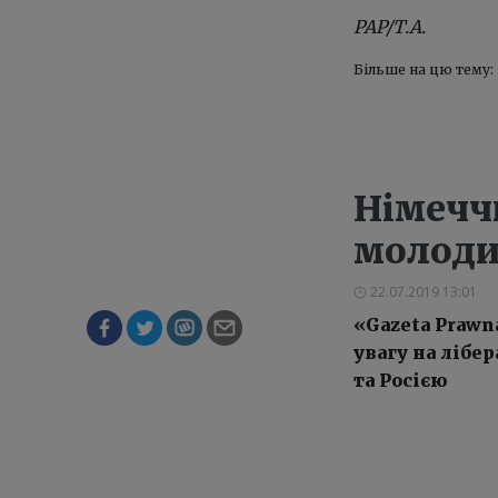
PAP/Т.А.
Більше на цю тему:
Німечч
молоди
22.07.2019 13:01
«Gazeta Prawna
увагу на лібе
та Росією