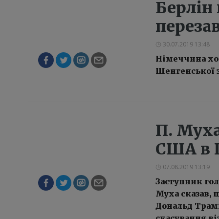
Берлін 
переза
30.07.2019 13:48
Німеччина хоч
Шенгенської з
П. Муха
США в 
07.08.2019 13:19
Заступник го
Муха сказав, 
Дональд Трам
скасування ві