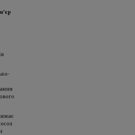
м’єр
ів
ько-
сання
ового
лижає
посол
и