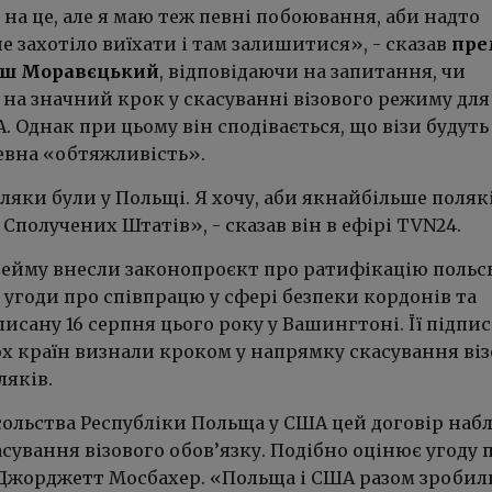
на це, але я маю теж певні побоювання, аби надто
е захотіло виїхати і там залишитися», - сказав
пре
уш Моравєцький
, відповідаючи на запитання, чи
 на значний крок у скасуванні візового режиму для
. Однак при цьому він сподівається, що візи будуть
певна «обтяжливість».
оляки були у Польщі. Я хочу, аби якнайбільше поляк
 Сполучених Штатів», - сказав він в ефірі TVN24.
 Сейму внесли законопроєкт про ратифікацію польс
угоди про співпрацю у сфері безпеки кордонів та
дписану 16 серпня цього року у Вашингтоні. Її підпи
х країн визнали кроком у напрямку скасування віз
ляків.
сольства Республіки Польща у США цей договір наб
сування візового обов’язку. Подібно оцінює угоду 
Джорджетт Мосбахер. «Польща і США разом зробил