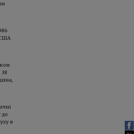
ми
986
 США
тком
 38
щина,
ичні
 до
уху в