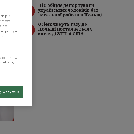
ПіC обіцяє депортувати
3
українських чоловіків без
легальної роботи в Польщі
ch jak
ik może
Orlen: чверть газу до
4
wa do
Польщі постачається у
e polityki
вигляді ЗПГ зі США
ane
ia do celów
 reklamy i
ę wszystkie