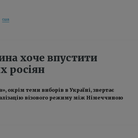
сша
ина хоче впустити
х росіян
», окрім теми виборів в Україні, звертає
ралізацію візового режиму між Німеччиною