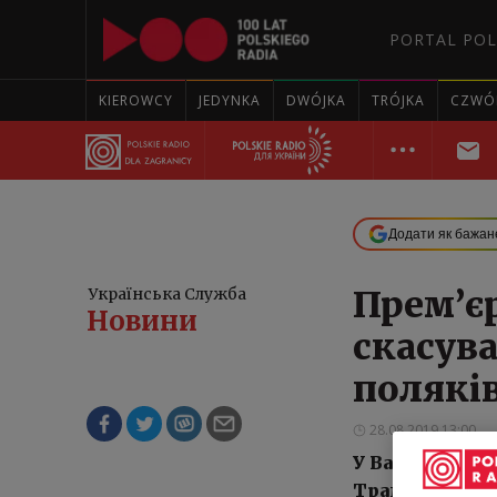
PORTAL POL
KIEROWCY
JEDYNKA
DWÓJKA
TRÓJKA
CZWÓ
Додати як бажан
Прем’є
Українська Служба
Нoвини
скасув
полякі
28.08.2019 13:00
У Варшаві спо
Трамп оголоси