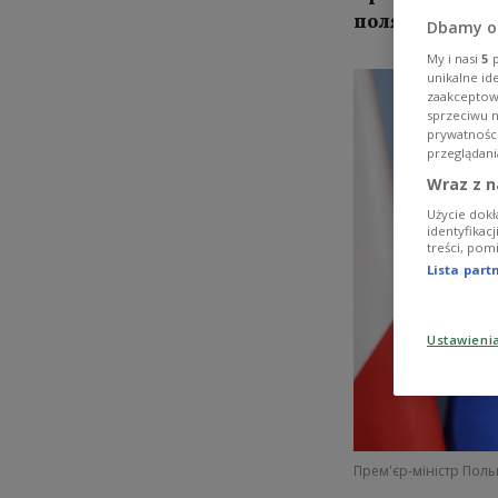
поляків
Dbamy o
My i nasi
5
p
unikalne id
zaakceptowa
sprzeciwu 
prywatnośc
przeglądani
Wraz z n
Użycie dokł
identyfikac
treści, pom
Lista par
Ustawieni
Прем'єр-міністр Пол