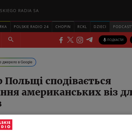
SKIEGO RADIA SA
RKA
POLSKIE RADIO 24
CHOPIN
RCKL
DZIECI
PODCAST
ПОДКАСТИ
е джерело в Google
р Польщі сподівається
ання американських віз д
в
діваються, що під час свого візиту до Польщі До
ть про початок скасування візового режиму для