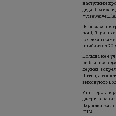
наступний крок
дедалі ближче 
#VisaWaiverDla
Безвізова прог
році, її ціллю
із союзниками
приблизно 20 м
Польща не є уч
осіб, яким від
держав, зокрем
Литва, Латвія 
виконують Болг
У вівторок по
джерела напис
Варшави має н
США.