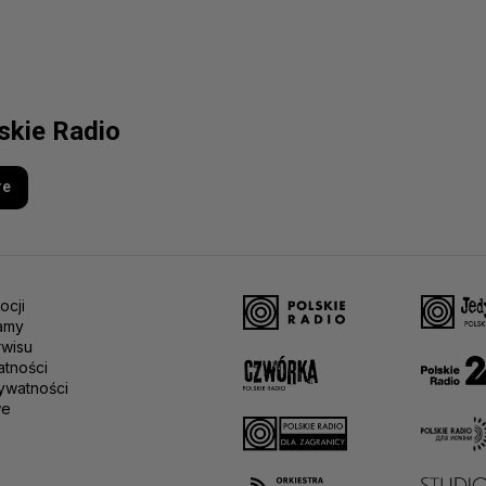
lskie Radio
re
ocji
amy
rwisu
atności
ywatności
we