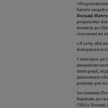
«Розраховуємо 
багато людей н
Польщі Мате
розраховує він
поляків до США
скасовані як 
«Я хочу, аби п
повернулося зі
У вівторок до
американської 
імміграції, пі
дипломати обо
режиму для по
За словами По
Варшаву до ска
США у Польщі 