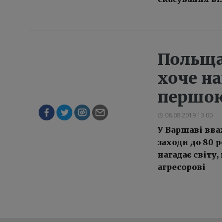
Польща
хоче на
першою
08.08.2019 13:00
У Варшаві вва
заходи до 80 
нагадає світу
агресорові