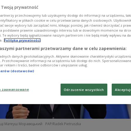
 Twoją prywatność
artnerzy przechowujemy lub uzyskujemy dostęp do informacji na urządzeniu, taki
entyfikatory w plikach cookie w celu przetwarzania danych osobowych. Użytkown
ć swoje wybory lub zarządzać nimi, klikając poniżej, jak również skorzystać z pra
na podstawie prawnie uzasadnionego interesu lub w dowolnym momencie na stroni
i. Te wybory będą sygnalizowane naszym partnerom i nie będą miały wpływu na d
a.
Polityka prywatności
aszymi partnerami przetwarzamy dane w celu zapewnienia:
adnych danych geolokalizacyjnych. Aktywne skanowanie charakterystyki urządzen
ji. Przechowywanie informacji na urządzeniu lub dostęp do nich. Spersonalizowane
iar reklam i treści, badnie odbiorców i ulepszanie usług.
tnerów (dostawców)
a zaawansowane
Odrzucenie wszystkich
Akceptuj
ьщі Матеуш Моравєцький
PAP/Radek Pietruszka