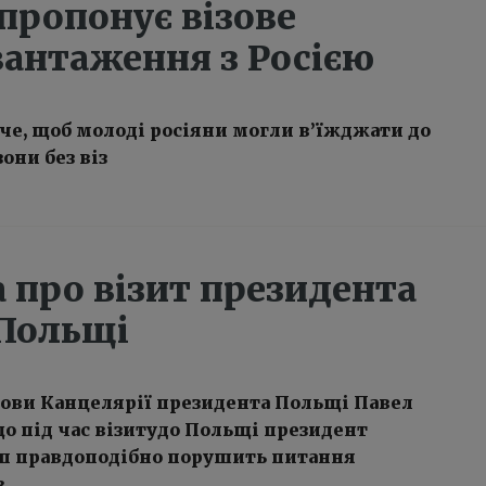
пропонує візове
вантаження з Росією
е, щоб молоді росіяни могли в’їжджати до
они без віз
 про візит президента
Польщі
лови Канцелярії президента Польщі Павел
що під час візитудо Польщі президент
п правдоподібно порушить питання
з