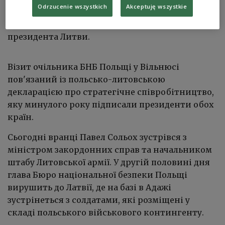
Odrzucenie wszystkich
Akceptuję wszystkie
зокрема у Польщі, Литві та Латвії. У вівторок
міністр зустрівся в цій справі з радниками
президента Литви.
Візит очільника БНБ Польщі у Вільнюсі
пов'язаний із польсько-литовською
декларацією про стратегічне співробітництво,
яку минулого року підписали президенти обох
країн.
Сьогодні вранці Павел Сольох зустрівся з
міністром закордонних справ та начальником
штабу Литовської армії. У другій половині дня
глава Бюро національної безпеки Польщі
вирушить до Латвії, де на базі в Адажі
зустрінеться з солдатами, які розміщені у
складі польського військового контингенту.