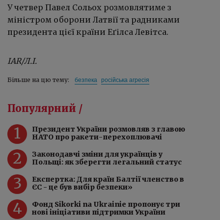
У четвер Павел Сольох розмовлятиме з
міністром оборони Латвії та радниками
президента цієї країни Еґілса Левітса.
IAR/Л.І.
безпека
російська агресія
Більше на цю тему:
Популярний /
1
Президент України розмовляв з главою
НАТО про ракети-перехоплювачі
2
Законодавчі зміни для українців у
Польщі: як зберегти легальний статус
3
Експертка: Для країн Балтії членство в
ЄС - це був вибір безпеки»
4
Фонд Sikorki na Ukrainie пропонує три
нові ініціативи підтримки України