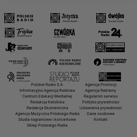
Polskie Radio S.A.
Agencja Promocji
Informacyjna Agencja Radiowa
Agencja Reklamy
Centrum Edukacji Medialnej
Regulamin serwisu
Redakcja Katolicka
Polityka prywatności
Redakcja Ekumeniczna
Ustawienia prywatności
Agencja Muzyczna Polskiego Radia
Dane osobowe
Studia nagraniowe i koncertowe
Kontakt
Sklep Polskiego Radia