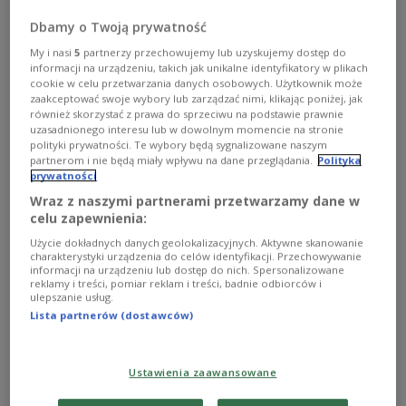
Питання безпеки є пріоритетом для країн
Dbamy o Twoją prywatność
нашого регіону
My i nasi
5
partnerzy przechowujemy lub uzyskujemy dostęp do
informacji na urządzeniu, takich jak unikalne identyfikatory w plikach
cookie w celu przetwarzania danych osobowych. Użytkownik może
zaakceptować swoje wybory lub zarządzać nimi, klikając poniżej, jak
również skorzystać z prawa do sprzeciwu na podstawie prawnie
uzasadnionego interesu lub w dowolnym momencie na stronie
polityki prywatności. Te wybory będą sygnalizowane naszym
partnerom i nie będą miały wpływu na dane przeglądania.
Polityka
prywatności
Wraz z naszymi partnerami przetwarzamy dane w
celu zapewnienia:
Użycie dokładnych danych geolokalizacyjnych. Aktywne skanowanie
charakterystyki urządzenia do celów identyfikacji. Przechowywanie
informacji na urządzeniu lub dostęp do nich. Spersonalizowane
reklamy i treści, pomiar reklam i treści, badnie odbiorców i
ulepszanie usług.
Голова Бюро національної безпеки Польщі Павел Сольох
bbn.gov.pl
Lista partnerów (dostawców)
Голова Брюро національної безпеки Павел
Сольох
перебуває
у Вільнюсі, де обговорює
Ustawienia zaawansowane
питання навчань «Defender Europe 2020», які у
квітні відбудуться на східному фланзі НАТО,