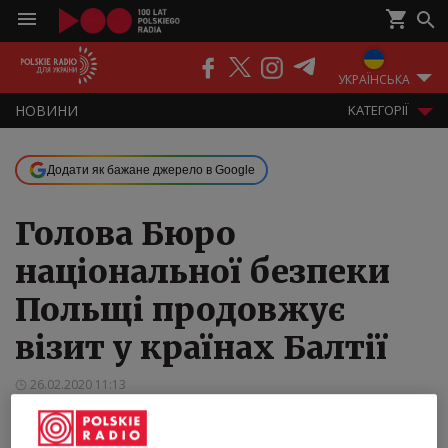
ПОДКАСТИ
РАДІО
ЕФІР
УКРАЇНСЬКА
НOВИНИ
KАТЕГОРІЇ
Додати як бажане джерело в Google
Голова Бюро
національної безпеки
Польщі продовжує
візит у країнах Балтії
26.02.2020 11:13