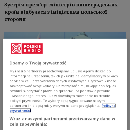
Зустріч прем’єр-міністрів вишеградських
країн відбулася з ініціативи польської
сторони
Dbamy o Twoją prywatność
My i nasi
5
partnerzy przechowujemy lub uzyskujemy dostęp do
informacji na urządzeniu, takich jak unikalne identyfikatory w plikach
cookie w celu przetwarzania danych osobowych. Użytkownik może
zaakceptować swoje wybory lub zarządzać nimi, klikając poniżej, jak
również skorzystać z prawa do sprzeciwu na podstawie prawnie
uzasadnionego interesu lub w dowolnym momencie na stronie
polityki prywatności. Te wybory będą sygnalizowane naszym
partnerom i nie będą miały wpływu na dane przeglądania.
Polityka
prywatności
Прем’єр-міністр Польщі Матеуш Моравєцький, Прага, 4 березня 2020
Wraz z naszymi partnerami przetwarzamy dane w
року
PAP/Leszek Szymański
celu zapewnienia: