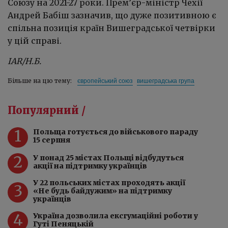
Союзу на 2021-27 роки. Прем’єр-міністр Чехії
Андрей Бабіш зазначив, що дуже позитивною є
спільна позиція країн Вишеградської четвірки
у цій справі.
IAR/Н.Б.
європейський союз
вишеградська група
Більше на цю тему:
Популярний /
1
Польща готується до військового параду
15 серпня
2
У понад 25 містах Польщі відбудуться
акції на підтримку українців
У 22 польських містах проходять акції
3
«Не будь байдужим» на підтримку
українців
4
Україна дозволила ексгумаційні роботи у
Гуті Пеняцькій