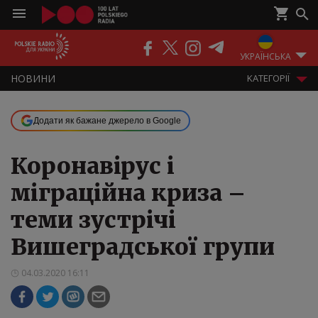
ПОДКАСТИ
РАДІО
ЕФІР
УКРАЇНСЬКА
НOВИНИ
KАТЕГОРІЇ
Додати як бажане джерело в Google
Коронавірус і
міграційна криза –
теми зустрічі
Вишеградської групи
04.03.2020 16:11