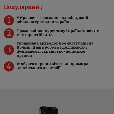
Популярний /
1
У Кракові затримали чоловіка, який
ображав громадян України
2
Трамп змінює курс: чому Україна знову не
має гарантій США
Українська археолог про ексгумації на
3
Волині: Наша робота є цеглинкою у
фундаменті українсько-польської
дружби
4
Відбувся перший візит Володимира
Зеленського до Сербії