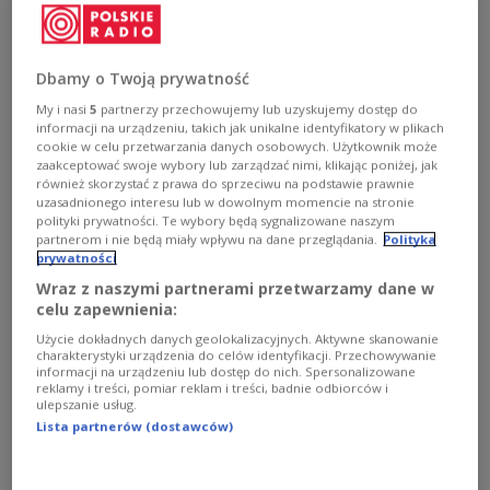
внутрішніх справ і адміністрації Маріуш
Камінський
Dbamy o Twoją prywatność
My i nasi
5
partnerzy przechowujemy lub uzyskujemy dostęp do
informacji na urządzeniu, takich jak unikalne identyfikatory w plikach
cookie w celu przetwarzania danych osobowych. Użytkownik może
zaakceptować swoje wybory lub zarządzać nimi, klikając poniżej, jak
również skorzystać z prawa do sprzeciwu na podstawie prawnie
uzasadnionego interesu lub w dowolnym momencie na stronie
polityki prywatności. Te wybory będą sygnalizowane naszym
partnerom i nie będą miały wpływu na dane przeglądania.
Polityka
prywatności
Wraz z naszymi partnerami przetwarzamy dane w
celu zapewnienia:
Użycie dokładnych danych geolokalizacyjnych. Aktywne skanowanie
charakterystyki urządzenia do celów identyfikacji. Przechowywanie
Пункт перетину кордону - Корчова
Mykola Tys/ Shutterstock
informacji na urządzeniu lub dostęp do nich. Spersonalizowane
reklamy i treści, pomiar reklam i treści, badnie odbiorców i
Контроль введено 15 березня з приводу
ulepszanie usług.
Lista partnerów (dostawców)
поширення коронавірусу. Внутрішній кордон,
тобто з Німеччиною, Литвою, Чехією та
Словаччиною, можна буде перетнути лише у