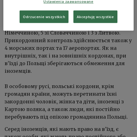
Ustawienia zaawansowane
визначених місцях.
Odrzucenie wszystkich
Akceptuję wszystkie
На суші їх 42: 18 на кордоні з Чехією, 16 із
Німеччиною, 5 зі Словаччиною і 3 з Литвою.
Прикордонний контроль здійснюється також у
4 морських портах та 17 аеропортах. Як на
внутрішніх, так і на зовнішніх кордонах, при
в'їзді до Польщі зберігаються обмеження для
іноземців.
В особовому русі, польські кордони, крім
громадян країни, можуть перетинати їхні
закордонні чоловік, жінка та діти, іноземці з
Картою поляка, а також люди, які постійно
перебувають під опікою громадянина Польщі.
С
еред іноземців, які мають право на в'їзд, є
також особи, які мають право постійного або