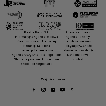
Polskie Radio S.A.
Agencja Promocji
Informacyjna Agencja Radiowa
Agencja Reklamy
Centrum Edukacji Medialnej
Regulamin serwisu
Redakcja Katolicka
Polityka prywatności
Redakcja Ekumeniczna
Ustawienia prywatności
Agencja Muzyczna Polskiego Radia
Dane osobowe
Studia nagraniowe i koncertowe
Kontakt
Sklep Polskiego Radia
Znajdziesz nas na