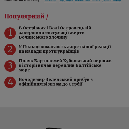
Популярний /
️В Острівках і Волі Островецькій
1
завершили ексгумації жертв
Волинського злочину
2
У Польщі вимагають жорсткішої реакції
на напади проти українців
Поляк Бартоломей Кубковський першим
3
в історії вплав переплив Балтійське
море
4
Володимир Зеленський прибув з
офіційним візитом до Сербії