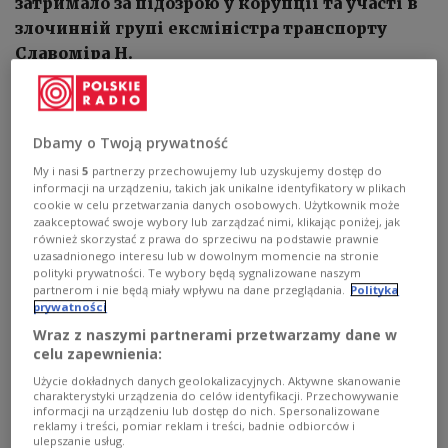
затримало за підозрою у корупції та участі в
злочинній групі ексміністра транспорту
Славоміра Н.
Dbamy o Twoją prywatność
My i nasi
5
partnerzy przechowujemy lub uzyskujemy dostęp do
informacji na urządzeniu, takich jak unikalne identyfikatory w plikach
cookie w celu przetwarzania danych osobowych. Użytkownik może
zaakceptować swoje wybory lub zarządzać nimi, klikając poniżej, jak
również skorzystać z prawa do sprzeciwu na podstawie prawnie
uzasadnionego interesu lub w dowolnym momencie na stronie
polityki prywatności. Te wybory będą sygnalizowane naszym
partnerom i nie będą miały wpływu na dane przeglądania.
Polityka
prywatności
Wraz z naszymi partnerami przetwarzamy dane w
celu zapewnienia:
Użycie dokładnych danych geolokalizacyjnych. Aktywne skanowanie
Речниця Окружної прокуратури у Варшаві Мірослава
charakterystyki urządzenia do celów identyfikacji. Przechowywanie
Хир
PAP/Wojciech Olkuśnik
informacji na urządzeniu lub dostęp do nich. Spersonalizowane
reklamy i treści, pomiar reklam i treści, badnie odbiorców i
ulepszanie usług.
У Польщі затримали ексміністра транспорту в