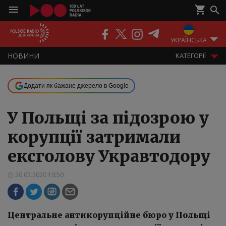
ПОДКАСТИ
РАДІО
ЕФІР
УКРАЇНСЬКА
НOВИНИ
KАТЕГОРІЇ
Додати як бажане джерело в Google
У Польщі за підозрою у
корупції затримали
ексголову Укравтодору
20.07.2020 10:50
Центральне антикорупційне бюро у Польщі