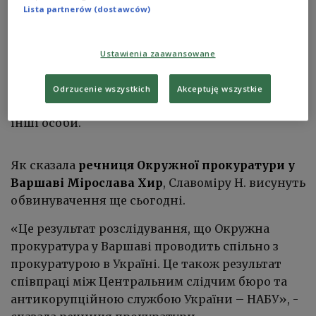
Lista partnerów (dostawców)
уряді Громадянської платформи-Польської
селянської партії та ексочільника Укравтодору
Славоміра Н. Центральне антикорупційне бюро
Ustawienia zaawansowane
обвинувачує політика у корупції, відмиванні
брудних грошей та керуванні організованою
Odrzucenie wszystkich
Akceptuję wszystkie
злочинною групою. У справі затримані теж дві
інші особи.
Як сказала
речниця Окружної прокуратури у
Варшаві Мірослава Хир
, Славоміру Н. висунуть
обвинувачення ще сьогодні.
«Це результат розслідування, що Окружна
прокуратура у Варшаві проводить спільно з
прокуратурою в Україні. Це також результат
співпраці між Центральним слідчим бюро та
антикорупційною службою України – НАБУ», -