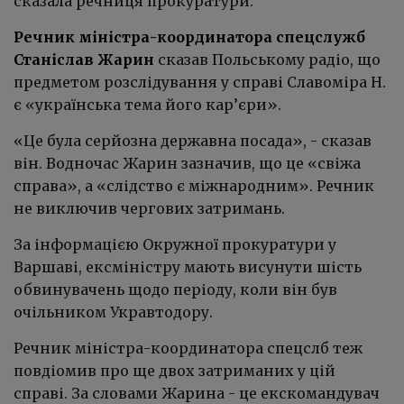
сказала речниця прокуратури.
Речник міністра-координатора спецслужб
Станіслав Жарин
сказав Польському радіо, що
предметом розслідування у справі Славоміра Н.
є «українська тема його кар’єри».
«Це була серйозна державна посада», - сказав
він. Водночас Жарин зазначив, що це «свіжа
справа», а «слідство є міжнародним». Речник
не виключив чергових затримань.
За інформацією Окружної прокуратури у
Варшаві, ексміністру мають висунути шість
обвинувачень щодо періоду, коли він був
очільником Укравтодору.
Речник міністра-координатора спецслб теж
повдіомив про ще двох затриманих у цій
справі. За словами Жарина - це екскомандувач